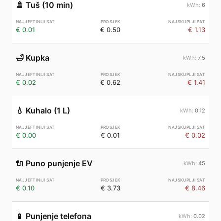
🚿
Tuš (10 min)
6
€ 0.01
€ 0.50
€ 1.13
🛁
Kupka
7.5
€ 0.02
€ 0.62
€ 1.41
💧
Kuhalo (1 L)
0.12
€ 0.00
€ 0.01
€ 0.02
🔌
Puno punjenje EV
45
€ 0.10
€ 3.73
€ 8.46
📱
Punjenje telefona
0.02