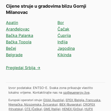
Cijene struje u gradovima blizu Gornji
Milanovac
Apatin
Bor
Aranđelovac
Čačak
Bačka Palanka
Ćuprija
Bačka Topola
Inđija
Bečej
Jagodina
Belgrade
Kikinda
Pregledaj Srbija →
Izvor podataka: ENTSO-E. Svaka zona prikazuje vlastito
lokalno vrijeme.
Kontaktirajte nas na
sp@euenergy.live
.
Europski operatori struje:
EXAA
(
Austrija
)
,
EPEX
(
Belgija, Francuska,
Njemačka, Nizozemska, Švicarska
)
,
IBEX
(
Bugarska
)
,
CROPEX
(
Hrvatska
)
,
OTE
(
Češka
)
,
GME
(
Italija
)
,
HENEX
(
Grčka
)
,
HUPX