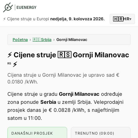
🇭🇷
⚡️ Cijene struje u Europi
nedjelja, 9. kolovoza 2026.
HR
▾
Početna
›
🇷🇸
Srbija
›
Gornji Milanovac
⚡️
Cijene struje
🇷🇸
Gornji Milanovac
⚡️
RS
Cijena struje u Gornji Milanovac je upravo sad €
0.0180 /kWh.
Cijene struje u gradu
Gornji Milanovac
određuje
zona ponude
Serbia
u zemlji Srbija. Veleprodajni
prosjek danas je € 0.0828 /kWh, s najjeftinijim
satom u 11:00.
DANAŠNJI PROSJEK
TRENUTNO (09:00)