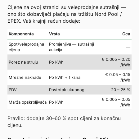
Cijene na ovoj stranici su veleprodajne sutrašnji —
ono što dobavljači plaćaju na tržištu Nord Pool /
EPEX. Vaš krajnji račun dodaje:
Komponenta
Vrsta
Cca
Spot/veleprodajna
Promjenjiva — sutrašnji
—
cijena
aukcija
€ 0.005 – 0.20
Porez na struju
Po kWh
/kWh
€ 0.05 – 0.15
Mrežne naknade
Po kWh + fiksna
/kWh
PDV
Postotak ukupnog
20 – 25 %
€ 0.005 – 0.05
Marža opskrbljivača
Po kWh
/kWh
Pravilo: dodajte 30–60 % spot cijeni za konačnu
cijenu.