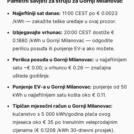
Pametni savjeti za struju za Gornji Milanovac
Najjeftiniji sat danas:
11:00 CEST po € 0.0023
/kWh — zakažite teške uređaje u ovaj prozor.
Izbjegavajte vrhunac:
20:00 CEST dostiže €
0.1880 /kWh u Gornji Milanovac — odgodite
perilicu posuđa ili punjenje EV-a ako možete.
Perilica posuđa u Gornji Milanovac:
u najjeftinijem
satu ~€ 0.00; u vrhuncu € 0.26 — značajna
ušteda godišnje.
Punjenje EV-a u Gornji Milanovac:
punjenje od 50
kWh u najjeftinijem satu košta oko € 0.11.
Tipičan mjesečni račun u Gornji Milanovac:
kućanstvo s 5 000 kWh/godina plaća ovog
mjeseca oko € 35 po trenutnim veleprodajnim
cijenama (€ 0.1208 /kWh 30-dnevni prosjek).