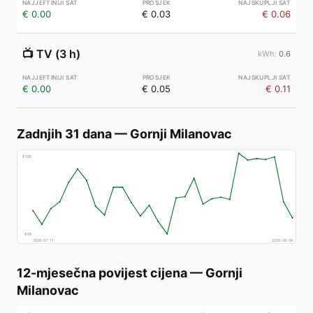
€ 0.00
€ 0.03
€ 0.06
📺
TV (3 h)
0.6
€ 0.00
€ 0.05
€ 0.11
Zadnjih 31 dana
—
Gornji Milanovac
€
185
€
58
2026-07-11
2026-08-09
12-mjesečna povijest cijena
—
Gornji
Milanovac