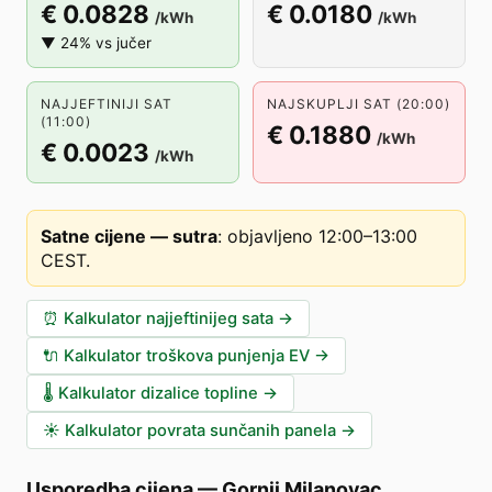
€ 0.0828
€ 0.0180
/kWh
/kWh
▼ 24% vs jučer
NAJJEFTINIJI SAT
NAJSKUPLJI SAT (20:00)
(11:00)
€ 0.1880
/kWh
€ 0.0023
/kWh
Satne cijene — sutra
:
objavljeno 12:00–13:00
CEST
.
⏰
Kalkulator najjeftinijeg sata
→
🔌
Kalkulator troškova punjenja EV
→
🌡️
Kalkulator dizalice topline
→
☀️
Kalkulator povrata sunčanih panela
→
Usporedba cijena
—
Gornji Milanovac