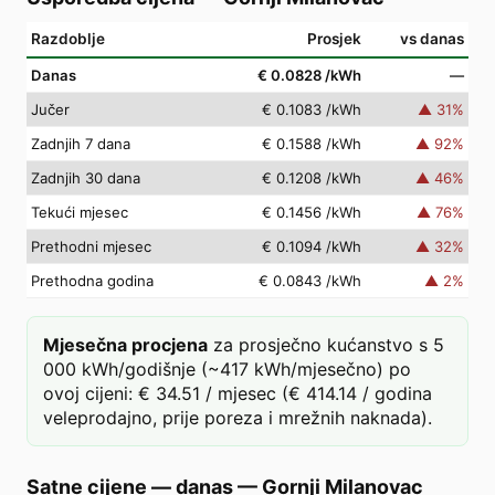
Razdoblje
Prosjek
vs danas
Danas
€ 0.0828
/kWh
—
Jučer
€ 0.1083
/kWh
▲
31
%
Zadnjih 7 dana
€ 0.1588
/kWh
▲
92
%
Zadnjih 30 dana
€ 0.1208
/kWh
▲
46
%
Tekući mjesec
€ 0.1456
/kWh
▲
76
%
Prethodni mjesec
€ 0.1094
/kWh
▲
32
%
Prethodna godina
€ 0.0843
/kWh
▲
2
%
Mjesečna procjena
za prosječno kućanstvo s 5
000 kWh/godišnje (~417 kWh/mjesečno) po
ovoj cijeni: € 34.51 / mjesec (€ 414.14 / godina
veleprodajno, prije poreza i mrežnih naknada).
Satne cijene — danas
—
Gornji Milanovac