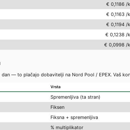
€ 0,1186
/
€ 0,1163
/
€ 0,1194
/
€ 0,1238
/
€ 0,0998
/
u
i dan — to plačajo dobavitelji na Nord Pool / EPEX. Vaš ko
Vrsta
Spremenljiva (ta stran)
Fiksen
Fiksna + spremenljiva
% multiplikator