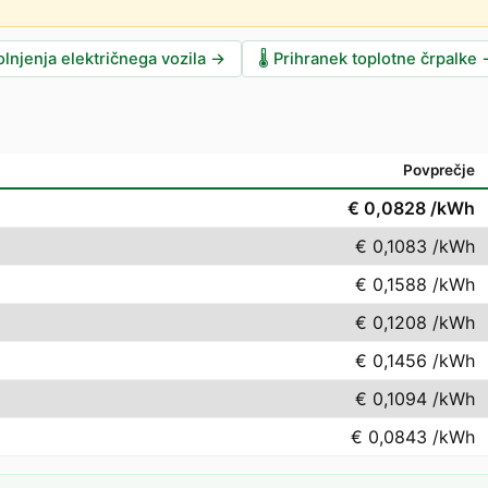
lnjenja električnega vozila
→
🌡️
Prihranek toplotne črpalke
Povprečje
€ 0,0828
/kWh
€ 0,1083
/kWh
€ 0,1588
/kWh
€ 0,1208
/kWh
€ 0,1456
/kWh
€ 0,1094
/kWh
€ 0,0843
/kWh