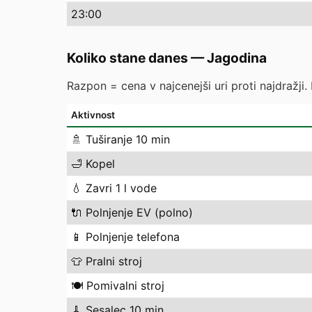
23
:00
Koliko stane danes
—
Jagodina
Razpon = cena v najcenejši uri proti najdražji.
Aktivnost
🚿
Tuširanje 10 min
🛁
Kopel
💧
Zavri 1 l vode
🔌
Polnjenje EV (polno)
📱
Polnjenje telefona
👕
Pralni stroj
🍽️
Pomivalni stroj
🧹
Sesalec 10 min