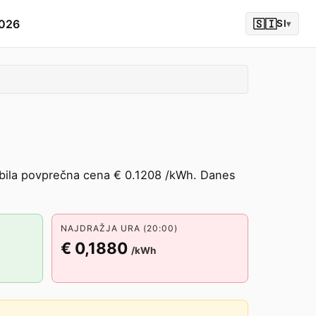
2026
🇸🇮
SI
▾
e bila povprečna cena € 0.1208 /kWh. Danes
NAJDRAŽJA URA (20:00)
€ 0,1880
/kWh