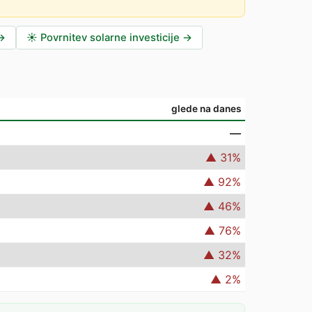
→
☀️
Povrnitev solarne investicije
→
glede na danes
—
▲
31
%
▲
92
%
▲
46
%
▲
76
%
▲
32
%
▲
2
%