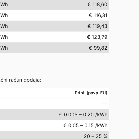
kWh
€ 118,60
kWh
€ 116,31
kWh
€ 119,43
kWh
€ 123,79
kWh
€ 99,82
nčni račun dodaja:
Pribl. (povp. EU)
—
€ 0.005 – 0.20 /kWh
€ 0.05 – 0.15 /kWh
20 – 25 %