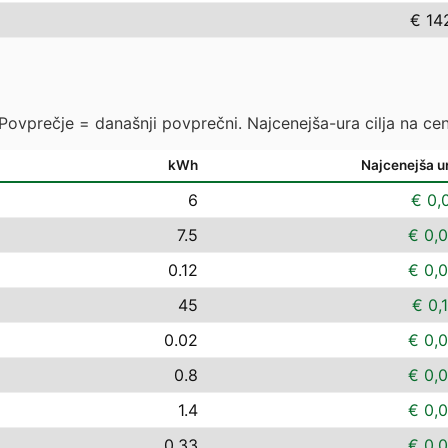
€ 14
 Povprečje = današnji povprečni. Najcenejša-ura cilja na cen
kWh
Najcenejša u
6
€ 0,
7.5
€ 0,
0.12
€ 0,
45
€ 0,
0.02
€ 0,
0.8
€ 0,
1.4
€ 0,
0.33
€ 0,