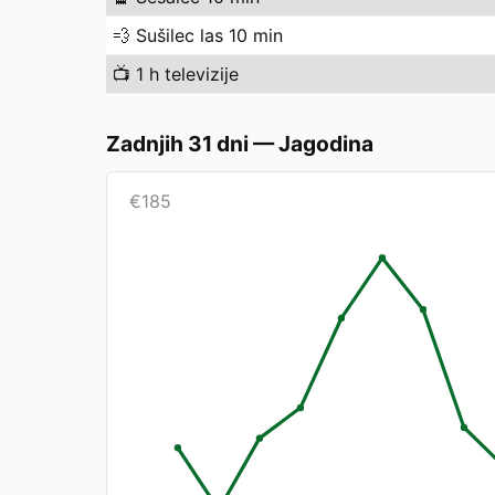
💨
Sušilec las 10 min
📺
1 h televizije
Zadnjih 31 dni
—
Jagodina
€
185