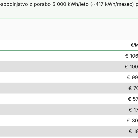
podinjstvo z porabo 5 000 kWh/leto (~417 kWh/mesec) pri t
€/
€ 106
€ 100
€ 99
€ 7
€ 57
€ 1
€ 30
€ 1