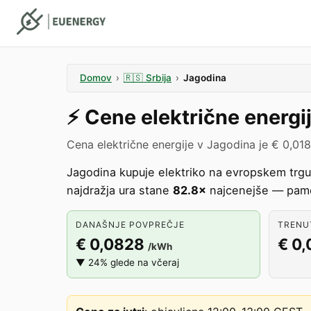
Domov
›
🇷🇸
Srbija
›
Jagodina
⚡️
Cene električne energi
Cena električne energije v Jagodina je € 0,01
Jagodina kupuje elektriko na evropskem trg
najdražja ura stane
82.8×
najcenejše — pamet
DANAŠNJE POVPREČJE
TRENUT
€ 0,0828
€ 0,
/kWh
▼ 24% glede na včeraj