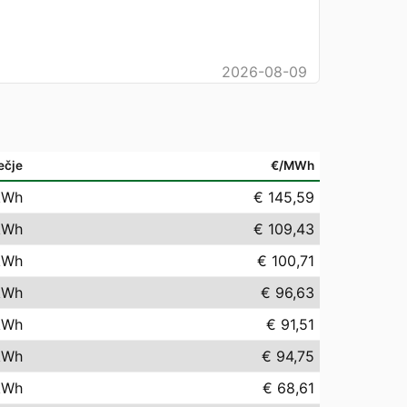
2026-08-09
ečje
€/MWh
kWh
€ 145,59
kWh
€ 109,43
kWh
€ 100,71
kWh
€ 96,63
kWh
€ 91,51
kWh
€ 94,75
kWh
€ 68,61