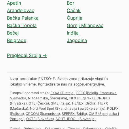
Apatin
Bor
Aranđelovac
Čačak
Bačka Palanka
Ćuprija
Bačka Topola
Gornji Milanovac
Bečej
Inđija
Belgrade
Jagodina
Pregledaj Srbija →
Izvor podataka: ENTSO-E. Svaka zona prikazuje vlastito
lokalno vrijeme.
Kontaktirajte nas na
sp@euenergy.live
.
Europski operatori struje:
EXAA
(
Austrija
)
,
EPEX
(
Belgija, Francuska,
Njemačka, Nizozemska, Švicarska
)
,
IBEX
(
Bugarska
)
,
CROPEX
(
Hrvatska
)
,
OTE
(
Češka
)
,
GME
(
Italija
)
,
HENEX
(
Grčka
)
,
HUPX
(
Mađarska
)
,
Nord Pool Spot
(
Skandinavija i baltičke zemlje
)
,
POLPX
(
Poljska
)
,
OPCOM
(
Rumunjska
)
,
SEEPEX
(
Srbija
)
,
OMIE
(
Španjolska i
Portugal
)
,
OKTE
(
Slovačka
)
,
SOUTHPOOL
(
Slovenija
)
.
Članci
·
Pojmovnik
·
Svi gradovi
·
Tjedno
·
Privatnost
·
Kolačići