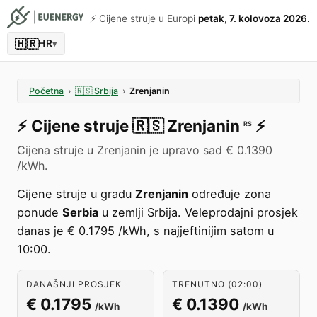
⚡️ Cijene struje u Europi
petak, 7. kolovoza 2026.
🇭🇷
HR
▾
Početna
›
🇷🇸
Srbija
›
Zrenjanin
⚡️
Cijene struje
🇷🇸
Zrenjanin
⚡️
RS
Cijena struje u Zrenjanin je upravo sad € 0.1390
/kWh.
Cijene struje u gradu
Zrenjanin
određuje zona
ponude
Serbia
u zemlji Srbija. Veleprodajni prosjek
danas je € 0.1795 /kWh, s najjeftinijim satom u
10:00.
DANAŠNJI PROSJEK
TRENUTNO (02:00)
€ 0.1795
€ 0.1390
/kWh
/kWh