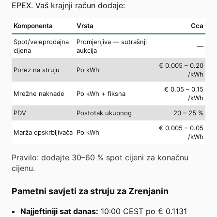
EPEX. Vaš krajnji račun dodaje:
Komponenta
Vrsta
Cca
Spot/veleprodajna
Promjenjiva — sutrašnji
—
cijena
aukcija
€ 0.005 – 0.20
Porez na struju
Po kWh
/kWh
€ 0.05 – 0.15
Mrežne naknade
Po kWh + fiksna
/kWh
PDV
Postotak ukupnog
20 – 25 %
€ 0.005 – 0.05
Marža opskrbljivača
Po kWh
/kWh
Pravilo: dodajte 30–60 % spot cijeni za konačnu
cijenu.
Pametni savjeti za struju za Zrenjanin
Najjeftiniji sat danas:
10:00 CEST po € 0.1131