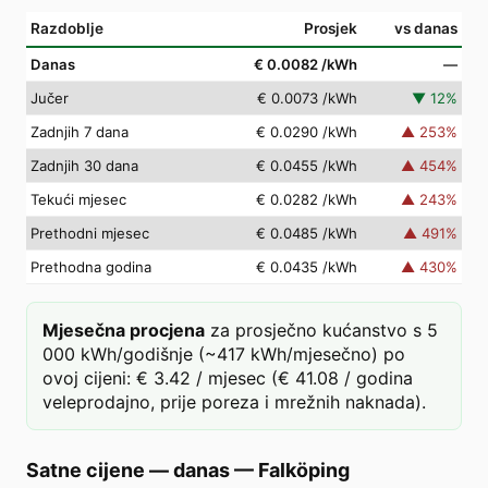
Razdoblje
Prosjek
vs danas
Danas
€ 0.0082
/kWh
—
Jučer
€ 0.0073
/kWh
▼
12
%
Zadnjih 7 dana
€ 0.0290
/kWh
▲
253
%
Zadnjih 30 dana
€ 0.0455
/kWh
▲
454
%
Tekući mjesec
€ 0.0282
/kWh
▲
243
%
Prethodni mjesec
€ 0.0485
/kWh
▲
491
%
Prethodna godina
€ 0.0435
/kWh
▲
430
%
Mjesečna procjena
za prosječno kućanstvo s 5
000 kWh/godišnje (~417 kWh/mjesečno) po
ovoj cijeni: € 3.42 / mjesec (€ 41.08 / godina
veleprodajno, prije poreza i mrežnih naknada).
Satne cijene — danas
—
Falköping