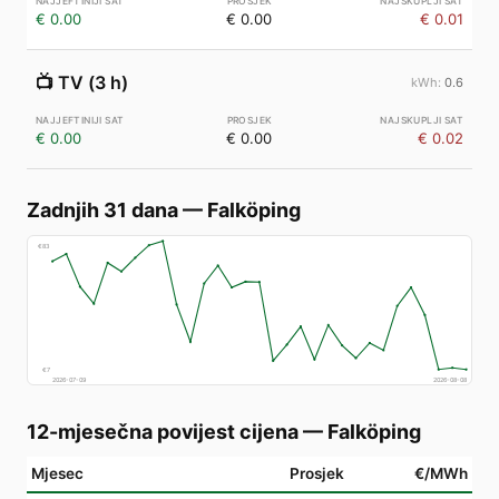
€ 0.00
€ 0.00
€ 0.01
📺
TV (3 h)
0.6
€ 0.00
€ 0.00
€ 0.02
Zadnjih 31 dana
—
Falköping
€
83
€
7
2026-07-09
2026-08-08
12-mjesečna povijest cijena
—
Falköping
Mjesec
Prosjek
€/MWh