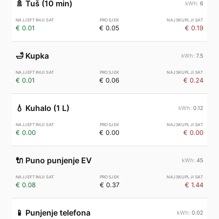
🚿
Tuš (10 min)
6
€ 0.01
€ 0.05
€ 0.19
🛁
Kupka
7.5
€ 0.01
€ 0.06
€ 0.24
💧
Kuhalo (1 L)
0.12
€ 0.00
€ 0.00
€ 0.00
🔌
Puno punjenje EV
45
€ 0.08
€ 0.37
€ 1.44
📱
Punjenje telefona
0.02