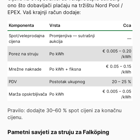
ono što dobavljači plaćaju na tržištu Nord Pool /
EPEX. Vaš krajnji račun dodaje:
Komponenta
Vrsta
Cca
Spot/veleprodajna
Promjenjiva — sutrašnji
—
cijena
aukcija
€ 0.005 – 0.20
Porez na struju
Po kWh
/kWh
€ 0.05 – 0.15
Mrežne naknade
Po kWh + fiksna
/kWh
PDV
Postotak ukupnog
20 – 25 %
€ 0.005 – 0.05
Marža opskrbljivača
Po kWh
/kWh
Pravilo: dodajte 30–60 % spot cijeni za konačnu
cijenu.
Pametni savjeti za struju za Falköping