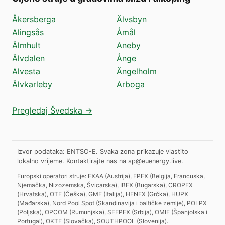
Åkersberga
Älvsbyn
Alingsås
Åmål
Älmhult
Aneby
Älvdalen
Ånge
Alvesta
Ängelholm
Älvkarleby
Arboga
Pregledaj Švedska →
Izvor podataka: ENTSO-E. Svaka zona prikazuje vlastito
lokalno vrijeme.
Kontaktirajte nas na
sp@euenergy.live
.
Europski operatori struje:
EXAA
(
Austrija
)
,
EPEX
(
Belgija, Francuska,
Njemačka, Nizozemska, Švicarska
)
,
IBEX
(
Bugarska
)
,
CROPEX
(
Hrvatska
)
,
OTE
(
Češka
)
,
GME
(
Italija
)
,
HENEX
(
Grčka
)
,
HUPX
(
Mađarska
)
,
Nord Pool Spot
(
Skandinavija i baltičke zemlje
)
,
POLPX
(
Poljska
)
,
OPCOM
(
Rumunjska
)
,
SEEPEX
(
Srbija
)
,
OMIE
(
Španjolska i
Portugal
)
,
OKTE
(
Slovačka
)
,
SOUTHPOOL
(
Slovenija
)
.