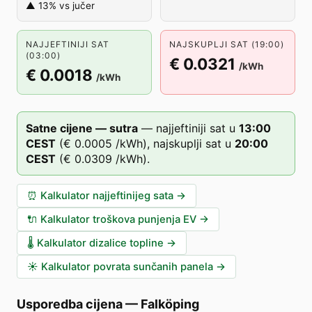
▲ 13% vs jučer
NAJJEFTINIJI SAT
NAJSKUPLJI SAT (19:00)
(03:00)
€ 0.0321
/kWh
€ 0.0018
/kWh
Satne cijene — sutra
—
najjeftiniji sat u
13
:00
CEST
(
€ 0.0005
/kWh),
najskuplji sat u
20
:00
CEST
(
€ 0.0309
/kWh).
⏰
Kalkulator najjeftinijeg sata
→
🔌
Kalkulator troškova punjenja EV
→
🌡️
Kalkulator dizalice topline
→
☀️
Kalkulator povrata sunčanih panela
→
Usporedba cijena
—
Falköping