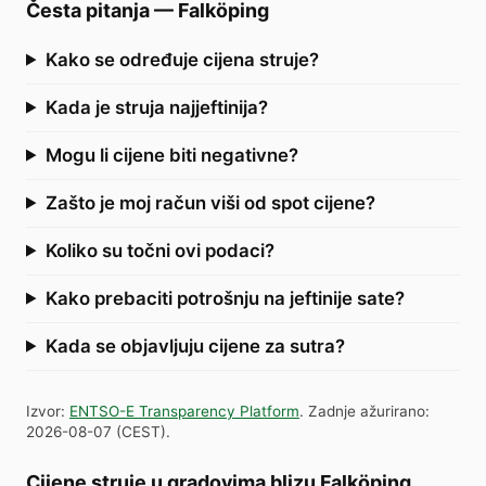
Česta pitanja
—
Falköping
Kako se određuje cijena struje?
Kada je struja najjeftinija?
Mogu li cijene biti negativne?
Zašto je moj račun viši od spot cijene?
Koliko su točni ovi podaci?
Kako prebaciti potrošnju na jeftinije sate?
Kada se objavljuju cijene za sutra?
Izvor
:
ENTSO-E Transparency Platform
.
Zadnje ažurirano
:
2026-08-07
(
CEST
).
Cijene struje u gradovima blizu Falköping