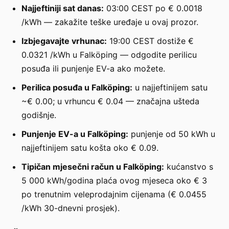
Najjeftiniji sat danas:
03:00 CEST po € 0.0018
/kWh — zakažite teške uređaje u ovaj prozor.
Izbjegavajte vrhunac:
19:00 CEST dostiže €
0.0321 /kWh u Falköping — odgodite perilicu
posuđa ili punjenje EV-a ako možete.
Perilica posuđa u Falköping:
u najjeftinijem satu
~€ 0.00; u vrhuncu € 0.04 — značajna ušteda
godišnje.
Punjenje EV-a u Falköping:
punjenje od 50 kWh u
najjeftinijem satu košta oko € 0.09.
Tipičan mjesečni račun u Falköping:
kućanstvo s
5 000 kWh/godina plaća ovog mjeseca oko € 3
po trenutnim veleprodajnim cijenama (€ 0.0455
/kWh 30-dnevni prosjek).