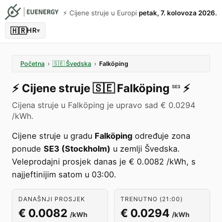
⚡️ Cijene struje u Europi
petak, 7. kolovoza 2026.
🇭🇷
HR
▾
Početna
›
🇸🇪
Švedska
›
Falköping
⚡️
Cijene struje
🇸🇪
Falköping
⚡️
SE3
Cijena struje u Falköping je upravo sad € 0.0294
/kWh.
Cijene struje u gradu
Falköping
određuje zona
ponude
SE3 (Stockholm)
u zemlji Švedska.
Veleprodajni prosjek danas je € 0.0082 /kWh, s
najjeftinijim satom u 03:00.
DANAŠNJI PROSJEK
TRENUTNO (21:00)
€ 0.0082
€ 0.0294
/kWh
/kWh