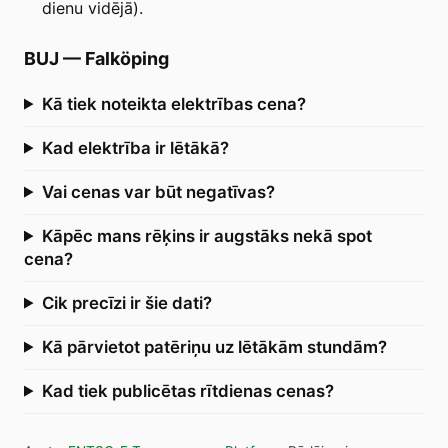
dienu vidējā).
BUJ
—
Falköping
Kā tiek noteikta elektrības cena?
Kad elektrība ir lētākā?
Vai cenas var būt negatīvas?
Kāpēc mans rēķins ir augstāks nekā spot
cena?
Cik precīzi ir šie dati?
Kā pārvietot patēriņu uz lētākām stundām?
Kad tiek publicētas rītdienas cenas?