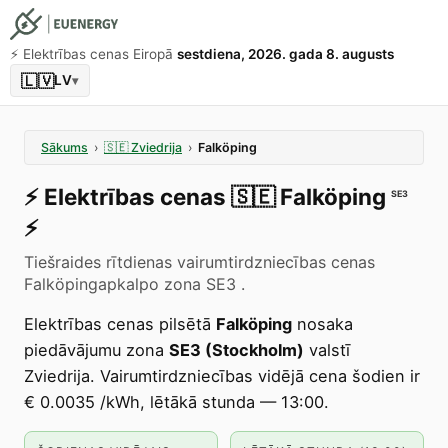
⚡️ Elektrības cenas Eiropā
sestdiena, 2026. gada 8. augusts
🇱🇻
LV
▾
Sākums
›
🇸🇪
Zviedrija
›
Falköping
⚡️
Elektrības cenas
🇸🇪
Falköping
SE3
⚡️
Tiešraides rītdienas vairumtirdzniecības cenas
Falköpingapkalpo zona SE3 .
Elektrības cenas pilsētā
Falköping
nosaka
piedāvājumu zona
SE3 (Stockholm)
valstī
Zviedrija. Vairumtirdzniecības vidējā cena šodien ir
€ 0.0035 /kWh, lētākā stunda — 13:00.