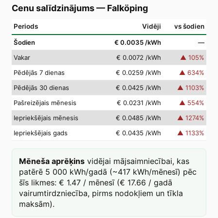
Cenu salīdzinājums
—
Falköping
Periods
Vidēji
vs šodien
Šodien
€ 0.0035
/kWh
—
Vakar
€ 0.0072
/kWh
▲
105
%
Pēdējās 7 dienas
€ 0.0259
/kWh
▲
634
%
Pēdējās 30 dienas
€ 0.0425
/kWh
▲
1103
%
Pašreizējais mēnesis
€ 0.0231
/kWh
▲
554
%
Iepriekšējais mēnesis
€ 0.0485
/kWh
▲
1274
%
Iepriekšējais gads
€ 0.0435
/kWh
▲
1133
%
Mēneša aprēķins
vidējai mājsaimniecībai, kas
patērē 5 000 kWh/gadā (~417 kWh/mēnesī) pēc
šīs likmes: € 1.47 / mēnesī (€ 17.66 / gadā
vairumtirdzniecība, pirms nodokļiem un tīkla
maksām).