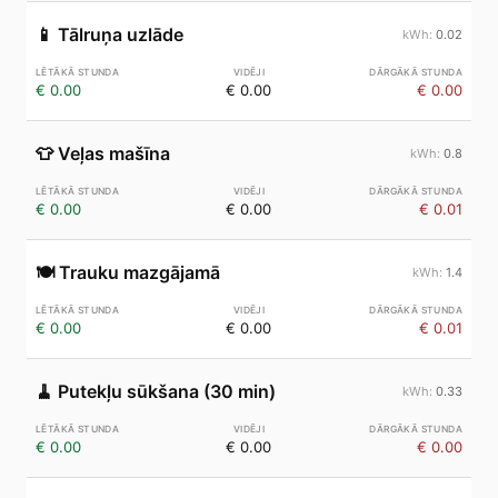
📱
Tālruņa uzlāde
0.02
€ 0.00
€ 0.00
€ 0.00
👕
Veļas mašīna
0.8
€ 0.00
€ 0.00
€ 0.01
🍽️
Trauku mazgājamā
1.4
€ 0.00
€ 0.00
€ 0.01
🧹
Putekļu sūkšana (30 min)
0.33
€ 0.00
€ 0.00
€ 0.00