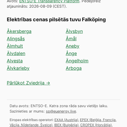
Avots
:
ENTSO-E Transparency Platform
.
Pēdējoreiz
atjaunināts
:
2026-08-09
(
CEST
).
Elektrības cenas pilsētās tuvu Falköping
Åkersberga
Älvsbyn
Alingsås
Åmål
Älmhult
Aneby
Älvdalen
Ånge
Alvesta
Ängelholm
Älvkarleby
Arboga
Pārlūkot Zviedrija →
Datu avots: ENTSO-E. Katra zona rāda savu vietējo laiku.
Sazinieties ar mums:
sp@euenergy.live
.
Eiropas elektrības operatori:
EXAA
(
Austrija
)
,
EPEX
(
Beļģija, Francija,
Vācija, Nīderlande, Šveice
)
,
IBEX
(
Bulgārija
)
,
CROPEX
(
Horvātija
)
,