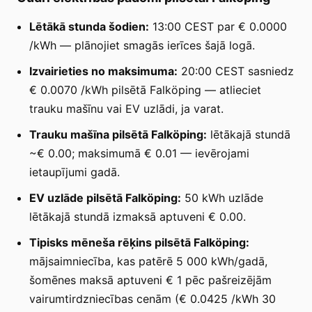
Lētākā stunda šodien:
13:00 CEST par € 0.0000
/kWh — plānojiet smagās ierīces šajā logā.
Izvairieties no maksimuma:
20:00 CEST sasniedz
€ 0.0070 /kWh pilsētā Falköping — atlieciet
trauku mašīnu vai EV uzlādi, ja varat.
Trauku mašīna pilsētā Falköping:
lētākajā stundā
~€ 0.00; maksimumā € 0.01 — ievērojami
ietaupījumi gadā.
EV uzlāde pilsētā Falköping:
50 kWh uzlāde
lētākajā stundā izmaksā aptuveni € 0.00.
Tipisks mēneša rēķins pilsētā Falköping:
mājsaimniecība, kas patērē 5 000 kWh/gadā,
šomēnes maksā aptuveni € 1 pēc pašreizējām
vairumtirdzniecības cenām (€ 0.0425 /kWh 30