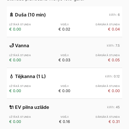
🚿
Duša (10 min)
6
€ 0.00
€ 0.02
€ 0.04
🛁
Vanna
7.5
€ 0.00
€ 0.03
€ 0.05
💧
Tējkanna (1 L)
0.12
€ 0.00
€ 0.00
€ 0.00
🔌
EV pilna uzlāde
45
€ 0.00
€ 0.16
€ 0.31