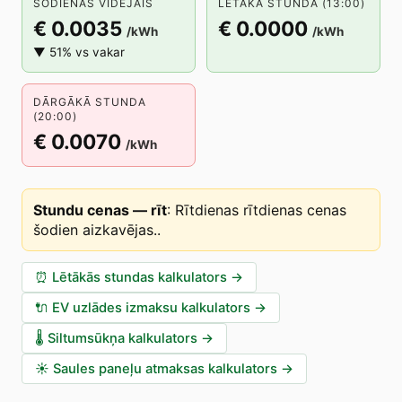
ŠODIENAS VIDĒJAIS
LĒTĀKĀ STUNDA (13:00)
€ 0.0035
€ 0.0000
/kWh
/kWh
▼ 51% vs vakar
DĀRGĀKĀ STUNDA
(20:00)
€ 0.0070
/kWh
Stundu cenas — rīt
:
Rītdienas rītdienas cenas
šodien aizkavējas.
.
⏰
Lētākās stundas kalkulators
→
🔌
EV uzlādes izmaksu kalkulators
→
🌡️
Siltumsūkņa kalkulators
→
☀️
Saules paneļu atmaksas kalkulators
→