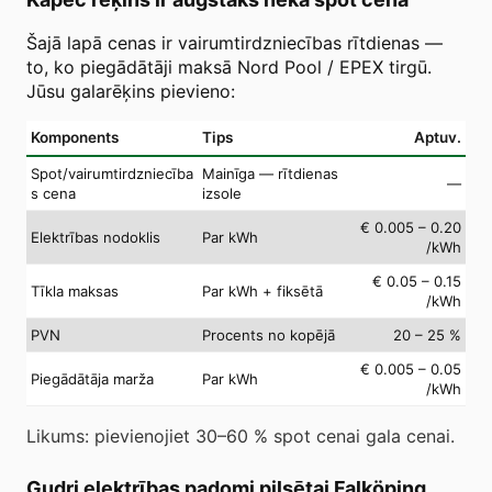
Šajā lapā cenas ir vairumtirdzniecības rītdienas —
to, ko piegādātāji maksā Nord Pool / EPEX tirgū.
Jūsu galarēķins pievieno:
Komponents
Tips
Aptuv.
Spot/vairumtirdzniecība
Mainīga — rītdienas
—
s cena
izsole
€ 0.005 – 0.20
Elektrības nodoklis
Par kWh
/kWh
€ 0.05 – 0.15
Tīkla maksas
Par kWh + fiksētā
/kWh
PVN
Procents no kopējā
20 – 25 %
€ 0.005 – 0.05
Piegādātāja marža
Par kWh
/kWh
Likums: pievienojiet 30–60 % spot cenai gala cenai.
Gudri elektrības padomi pilsētai Falköping