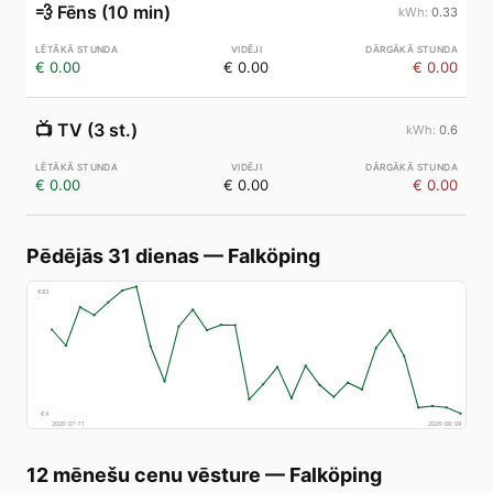
💨
Fēns (10 min)
0.33
€ 0.00
€ 0.00
€ 0.00
📺
TV (3 st.)
0.6
€ 0.00
€ 0.00
€ 0.00
Pēdējās 31 dienas
—
Falköping
€
83
€
4
2026-07-11
2026-08-09
12 mēnešu cenu vēsture
—
Falköping