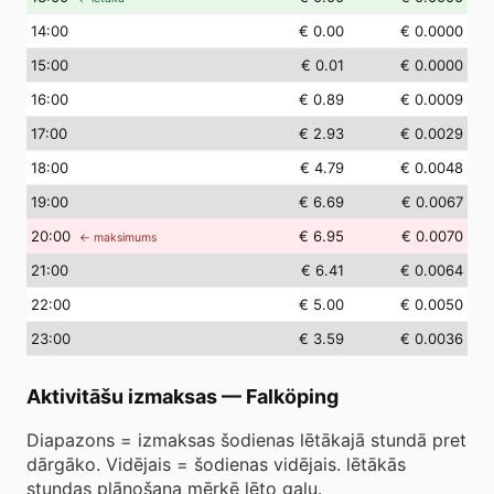
14
:00
€ 0.00
€ 0.0000
15
:00
€ 0.01
€ 0.0000
16
:00
€ 0.89
€ 0.0009
17
:00
€ 2.93
€ 0.0029
18
:00
€ 4.79
€ 0.0048
19
:00
€ 6.69
€ 0.0067
20
:00
€ 6.95
€ 0.0070
← maksimums
21
:00
€ 6.41
€ 0.0064
22
:00
€ 5.00
€ 0.0050
23
:00
€ 3.59
€ 0.0036
Aktivitāšu izmaksas
—
Falköping
Diapazons = izmaksas šodienas lētākajā stundā pret
dārgāko. Vidējais = šodienas vidējais. lētākās
stundas plānošana mērķē lēto galu.