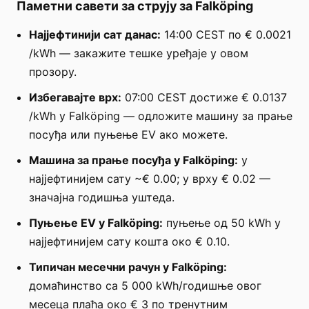
Паметни савети за струју за Falköping
Најјефтинији сат данас:
14:00 CEST по € 0.0021
/kWh — закажите тешке уређаје у овом
прозору.
Избегавајте врх:
07:00 CEST достиже € 0.0137
/kWh у Falköping — одложите машину за прање
посуђа или пуњење EV ако можете.
Машина за прање посуђа у Falköping:
у
најјефтинијем сату ~€ 0.00; у врху € 0.02 —
значајна годишња уштеда.
Пуњење EV у Falköping:
пуњење од 50 kWh у
најјефтинијем сату кошта око € 0.10.
Типичан месечни рачун у Falköping:
домаћинство са 5 000 kWh/годишње овог
месеца плаћа око € 3 по тренутним