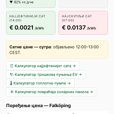
▼ 82% vs јуче
НАЈЈЕФТИНИЈИ САТ
НАЈСКУПЉИ САТ
(14:00)
(07:00)
€ 0.0021
€ 0.0137
/kWh
/kWh
Сатне цене — сутра
:
објављено 12:00–13:00
CEST
.
⏰
Калкулатор најјефтинијег сата
→
🔌
Калкулатор трошкова пуњења EV
→
🌡️
Калкулатор топлотне пумпе
→
☀️
Калкулатор повраћаја соларних панела
→
Поређење цена
—
Falköping