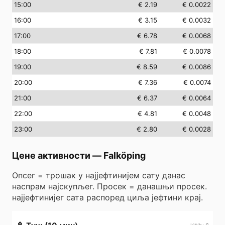
15
:00
€ 2.19
€ 0.0022
16
:00
€ 3.15
€ 0.0032
17
:00
€ 6.78
€ 0.0068
18
:00
€ 7.81
€ 0.0078
19
:00
€ 8.59
€ 0.0086
20
:00
€ 7.36
€ 0.0074
21
:00
€ 6.37
€ 0.0064
22
:00
€ 4.81
€ 0.0048
23
:00
€ 2.80
€ 0.0028
Цене активности
—
Falköping
Опсег = трошак у најјефтинијем сату данас
наспрам најскупљег. Просек = данашњи просек.
најјефтинијег сата распоред циља јефтини крај.