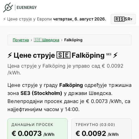
🇷🇸
⚡️ Цене струје у Европи
четвртак, 6. август 2026.
SR
▾
Почетна
›
🇸🇪
Шведска
›
Falköping
⚡️
Цене струје
🇸🇪
Falköping
⚡️
SE3
Цена струје у Falköping је управо сад € 0.0092
/kWh.
Цене струје у граду
Falköping
одређује тржишна
зона
SE3 (Stockholm)
у држави Шведска.
Велепродајни просек данас је € 0.0073 /kWh, са
најјефтинијим часом у 14:00.
ДАНАШЊИ ПРОСЕК
ТРЕНУТНО (03:00)
€ 0.0073
€ 0.0092
/kWh
/kWh