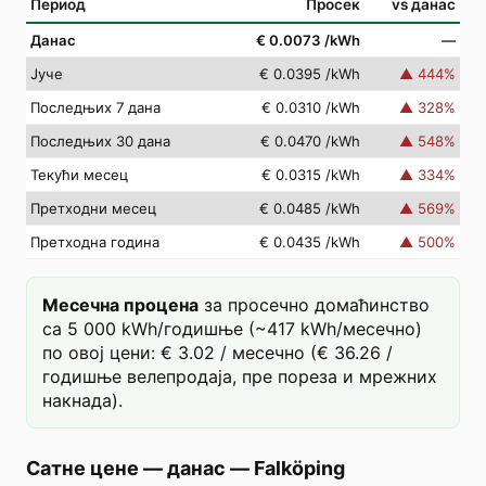
Период
Просек
vs данас
Данас
€ 0.0073
/kWh
—
Јуче
€ 0.0395
/kWh
▲
444
%
Последњих 7 дана
€ 0.0310
/kWh
▲
328
%
Последњих 30 дана
€ 0.0470
/kWh
▲
548
%
Текући месец
€ 0.0315
/kWh
▲
334
%
Претходни месец
€ 0.0485
/kWh
▲
569
%
Претходна година
€ 0.0435
/kWh
▲
500
%
Месечна процена
за просечно домаћинство
са 5 000 kWh/годишње (~417 kWh/месечно)
по овој цени: € 3.02 / месечно (€ 36.26 /
годишње велепродаја, пре пореза и мрежних
накнада).
Сатне цене — данас
—
Falköping