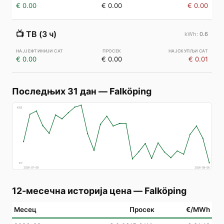
€ 0.00
€ 0.00
€ 0.00
📺
ТВ (3 ч)
0.6
€ 0.00
€ 0.00
€ 0.01
Последњих 31 дан
—
Falköping
€
83
€
7
2026-07-08
2026-08-06
12-месечна историја цена
—
Falköping
Месец
Просек
€/MWh