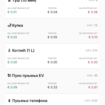
🚿
Туш (10 мин)
6
€ 0.01
€ 0.04
€ 0.08
🛁
Купка
7.5
€ 0.02
€ 0.05
€ 0.10
💧
Котлић (1 L)
0.12
€ 0.00
€ 0.00
€ 0.00
🔌
Пуно пуњење EV
45
€ 0.09
€ 0.33
€ 0.61
📱
Пуњење телефона
0.02