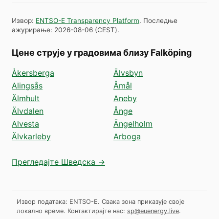
Извор
:
ENTSO-E Transparency Platform
.
Последње
ажурирање
:
2026-08-06
(
CEST
).
Цене струје у градовима близу Falköping
Åkersberga
Älvsbyn
Alingsås
Åmål
Älmhult
Aneby
Älvdalen
Ånge
Alvesta
Ängelholm
Älvkarleby
Arboga
Прегледајте Шведска →
Извор података: ENTSO-E. Свака зона приказује своје
локално време.
Контактирајте нас:
sp@euenergy.live
.