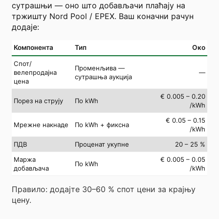
сутрашњи — оно што добављачи плаћају на
тржишту Nord Pool / EPEX. Ваш коначни рачун
додаје:
Компонента
Тип
Око
Спот/
Променљива —
велепродајна
—
сутрашња аукција
цена
€ 0.005 – 0.20
Порез на струју
По kWh
/kWh
€ 0.05 – 0.15
Мрежне накнаде
По kWh + фиксна
/kWh
ПДВ
Проценат укупне
20 – 25 %
Маржа
€ 0.005 – 0.05
По kWh
добављача
/kWh
Правило: додајте 30–60 % спот цени за крајњу
цену.