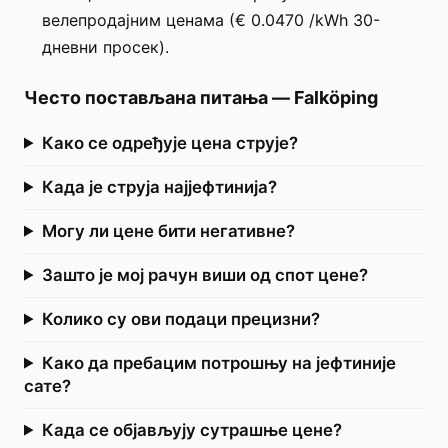
велепродајним ценама (€ 0.0470 /kWh 30-
дневни просек).
Често постављана питања
—
Falköping
Како се одређује цена струје?
Када је струја најјефтинија?
Могу ли цене бити негативне?
Зашто је мој рачун виши од спот цене?
Колико су ови подаци прецизни?
Како да пребацим потрошњу на јефтиније
сате?
Када се објављују сутрашње цене?