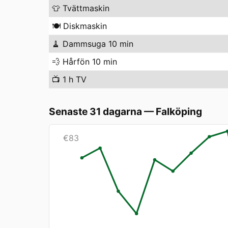
👕
Tvättmaskin
🍽️
Diskmaskin
🧹
Dammsuga 10 min
💨
Hårfön 10 min
📺
1 h TV
Senaste 31 dagarna
—
Falköping
€
83