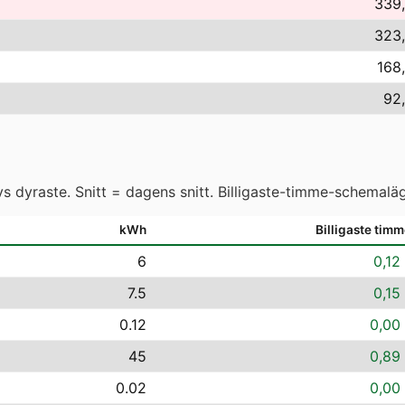
339,
323,
168
92,
 dyraste. Snitt = dagens snitt. Billigaste-timme-schemaläg
kWh
Billigaste tim
6
0,12
7.5
0,15
0.12
0,00 
45
0,89 
0.02
0,00 