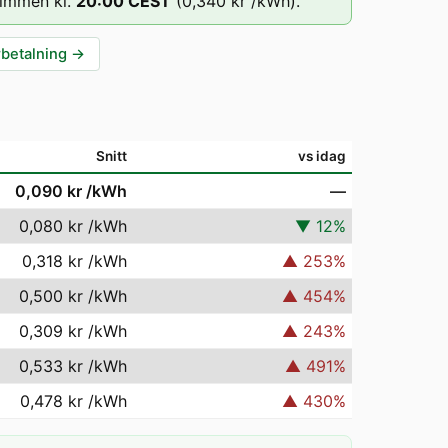
timmen kl.
20
:00
CEST
(
0,340 kr
/kWh).
rbetalning
→
Snitt
vs idag
0,090 kr
/kWh
—
0,080 kr
/kWh
▼
12
%
0,318 kr
/kWh
▲
253
%
0,500 kr
/kWh
▲
454
%
0,309 kr
/kWh
▲
243
%
0,533 kr
/kWh
▲
491
%
0,478 kr
/kWh
▲
430
%