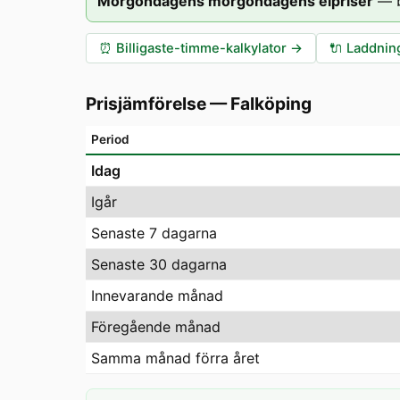
Morgondagens morgondagens elpriser
—
⏰
Billigaste-timme-kalkylator
→
🔌
Laddning
Prisjämförelse
—
Falköping
Period
Idag
Igår
Senaste 7 dagarna
Senaste 30 dagarna
Innevarande månad
Föregående månad
Samma månad förra året