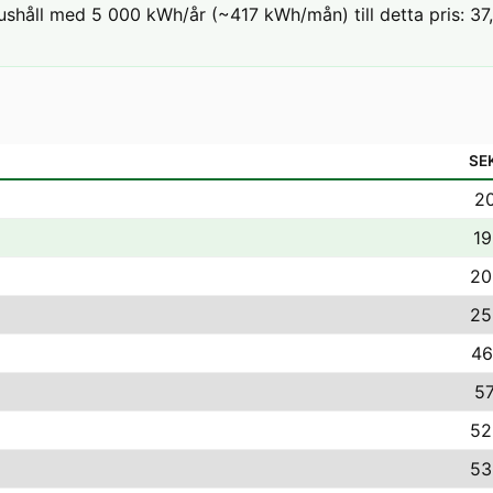
ushåll med 5 000 kWh/år (~417 kWh/mån) till detta pris: 37,6
SE
20
19
20
25
46
57
52
53