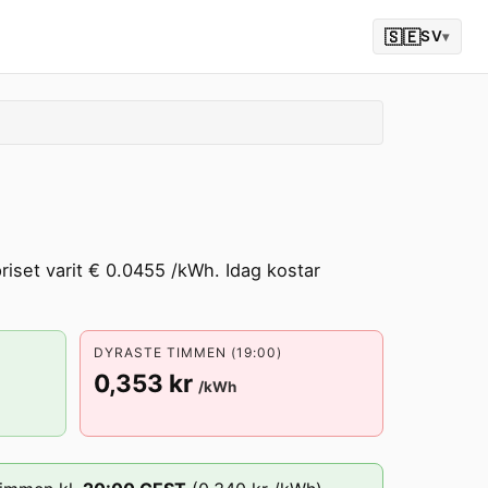
🇸🇪
SV
▾
iset varit € 0.0455 /kWh. Idag kostar
DYRASTE TIMMEN (19:00)
0,353 kr
/kWh