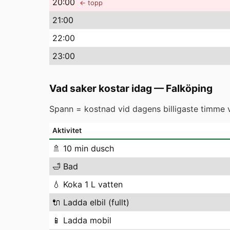
20
:00
← topp
21
:00
22
:00
23
:00
Vad saker kostar idag
—
Falköping
Spann = kostnad vid dagens billigaste timme vs
Aktivitet
🚿
10 min dusch
🛁
Bad
💧
Koka 1 L vatten
🔌
Ladda elbil (fullt)
📱
Ladda mobil