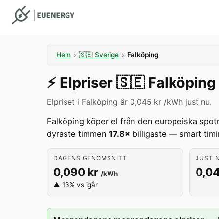
Hem
›
🇸🇪
Sverige
›
Falköping
⚡️
Elpriser
🇸🇪
Falköping
Elpriset i Falköping är 0,045 kr /kWh just nu.
Falköping köper el från den europeiska spo
dyraste timmen
17.8×
billigaste — smart tim
DAGENS GENOMSNITT
JUST N
0,090 kr
0,04
/kWh
▲ 13% vs igår