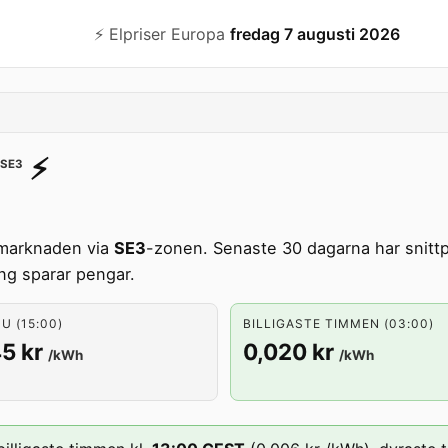
⚡️ Elpriser Europa
fredag 7 augusti 2026
⚡️
SE3
tmarknaden via
SE3
-zonen. Senaste 30 dagarna har snittpr
ing sparar pengar.
U (15:00)
BILLIGASTE TIMMEN (03:00)
5 kr
0,020 kr
/kWh
/kWh