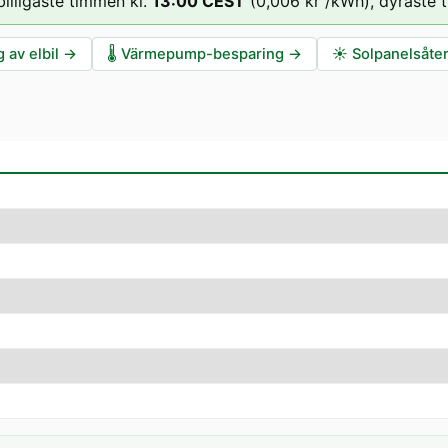
billigaste timmen kl.
13
:00
CEST
(
0,006 kr
/kWh),
dyraste 
 av elbil
→
🌡️
Värmepump-besparing
→
☀️
Solpanelsåte