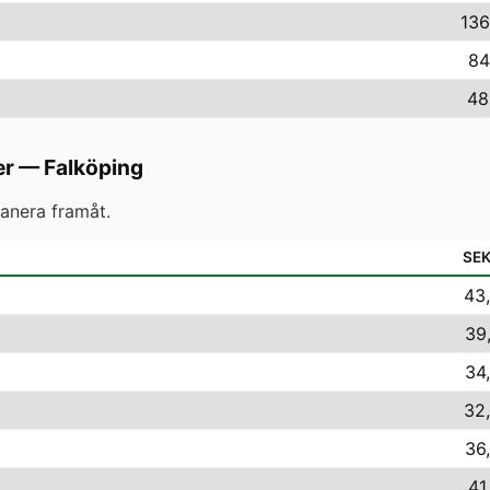
136
84
48
er
—
Falköping
anera framåt.
SE
43,
39
34
32,
36
41