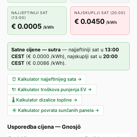
NAJJEFTINIJI SAT
NAJSKUPLJI SAT (20:00)
(13:00)
€ 0.0450
/kWh
€ 0.0005
/kWh
Satne cijene — sutra
—
najjeftiniji sat u
13
:00
CEST
(
€ 0.0000
/kWh),
najskuplji sat u
20
:00
CEST
(
€ 0.0086
/kWh).
⏰
Kalkulator najjeftinijeg sata
→
🔌
Kalkulator troškova punjenja EV
→
🌡️
Kalkulator dizalice topline
→
☀️
Kalkulator povrata sunčanih panela
→
Usporedba cijena
—
Gnosjö