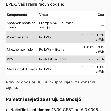
EPEX. Vaš krajnji račun dodaje:
Komponenta
Vrsta
Cca
Spot/veleprodajna
Promjenjiva — sutrašnji
—
cijena
aukcija
€ 0.005 – 0.20
Porez na struju
Po kWh
/kWh
€ 0.05 – 0.15
Mrežne naknade
Po kWh + fiksna
/kWh
PDV
Postotak ukupnog
20 – 25 %
€ 0.005 – 0.05
Marža opskrbljivača
Po kWh
/kWh
Pravilo: dodajte 30–60 % spot cijeni za konačnu
cijenu.
Pametni savjeti za struju za Gnosjö
Najjeftiniji sat danas:
13:00 CEST po € 0.0005