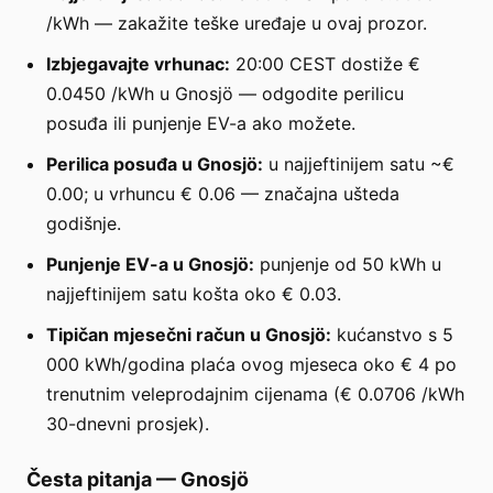
/kWh — zakažite teške uređaje u ovaj prozor.
Izbjegavajte vrhunac:
20:00 CEST dostiže €
0.0450 /kWh u Gnosjö — odgodite perilicu
posuđa ili punjenje EV-a ako možete.
Perilica posuđa u Gnosjö:
u najjeftinijem satu ~€
0.00; u vrhuncu € 0.06 — značajna ušteda
godišnje.
Punjenje EV-a u Gnosjö:
punjenje od 50 kWh u
najjeftinijem satu košta oko € 0.03.
Tipičan mjesečni račun u Gnosjö:
kućanstvo s 5
000 kWh/godina plaća ovog mjeseca oko € 4 po
trenutnim veleprodajnim cijenama (€ 0.0706 /kWh
30-dnevni prosjek).
Česta pitanja
—
Gnosjö