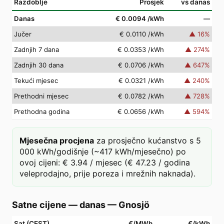
Razdoblje
Prosjek
vs danas
Danas
€ 0.0094
/kWh
—
Jučer
€ 0.0110
/kWh
▲
16
%
Zadnjih 7 dana
€ 0.0353
/kWh
▲
274
%
Zadnjih 30 dana
€ 0.0706
/kWh
▲
647
%
Tekući mjesec
€ 0.0321
/kWh
▲
240
%
Prethodni mjesec
€ 0.0782
/kWh
▲
728
%
Prethodna godina
€ 0.0656
/kWh
▲
594
%
Mjesečna procjena
za prosječno kućanstvo s 5
000 kWh/godišnje (~417 kWh/mjesečno) po
ovoj cijeni: € 3.94 / mjesec (€ 47.23 / godina
veleprodajno, prije poreza i mrežnih naknada).
Satne cijene — danas
—
Gnosjö
Sat (CEST)
€/MWh
€/kWh