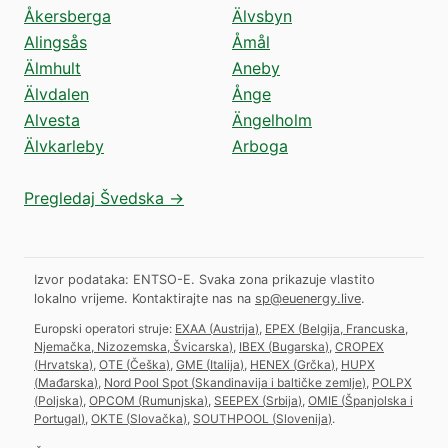
Åkersberga
Älvsbyn
Alingsås
Åmål
Älmhult
Aneby
Älvdalen
Ånge
Alvesta
Ängelholm
Älvkarleby
Arboga
Pregledaj Švedska →
Izvor podataka: ENTSO-E. Svaka zona prikazuje vlastito
lokalno vrijeme.
Kontaktirajte nas na
sp@euenergy.live
.
Europski operatori struje:
EXAA
(
Austrija
)
,
EPEX
(
Belgija, Francuska,
Njemačka, Nizozemska, Švicarska
)
,
IBEX
(
Bugarska
)
,
CROPEX
(
Hrvatska
)
,
OTE
(
Češka
)
,
GME
(
Italija
)
,
HENEX
(
Grčka
)
,
HUPX
(
Mađarska
)
,
Nord Pool Spot
(
Skandinavija i baltičke zemlje
)
,
POLPX
(
Poljska
)
,
OPCOM
(
Rumunjska
)
,
SEEPEX
(
Srbija
)
,
OMIE
(
Španjolska i
Portugal
)
,
OKTE
(
Slovačka
)
,
SOUTHPOOL
(
Slovenija
)
.