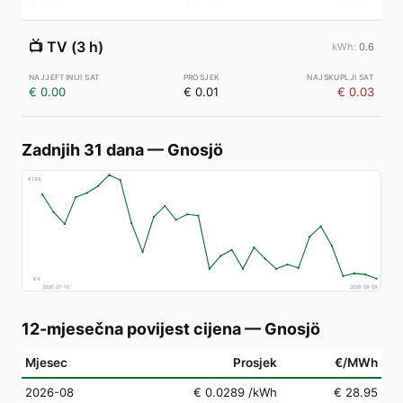
📺
TV (3 h)
0.6
€ 0.00
€ 0.01
€ 0.03
Zadnjih 31 dana
—
Gnosjö
€
148
€
4
2026-07-10
2026-08-09
12-mjesečna povijest cijena
—
Gnosjö
Mjesec
Prosjek
€/MWh
2026-08
€ 0.0289
/kWh
€ 28.95