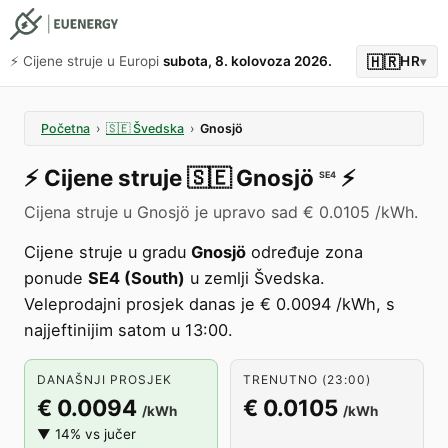
🇭🇷
⚡️ Cijene struje u Europi
subota, 8. kolovoza 2026.
HR
▾
Početna
›
🇸🇪
Švedska
›
Gnosjö
⚡️
Cijene struje
🇸🇪
Gnosjö
⚡️
SE4
Cijena struje u Gnosjö je upravo sad € 0.0105 /kWh.
Cijene struje u gradu
Gnosjö
određuje zona
ponude
SE4 (South)
u zemlji Švedska.
Veleprodajni prosjek danas je € 0.0094 /kWh, s
najjeftinijim satom u 13:00.
DANAŠNJI PROSJEK
TRENUTNO (23:00)
€ 0.0094
€ 0.0105
/kWh
/kWh
▼ 14% vs jučer