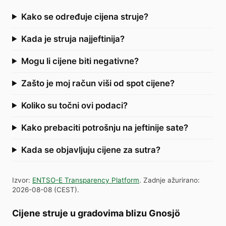
Kako se određuje cijena struje?
Kada je struja najjeftinija?
Mogu li cijene biti negativne?
Zašto je moj račun viši od spot cijene?
Koliko su točni ovi podaci?
Kako prebaciti potrošnju na jeftinije sate?
Kada se objavljuju cijene za sutra?
Izvor
:
ENTSO-E Transparency Platform
.
Zadnje ažurirano
:
2026-08-08
(
CEST
).
Cijene struje u gradovima blizu Gnosjö