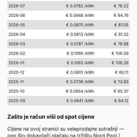
2026-07
€ 0.0782
/kWh
€ 78.22
2026-06
€ 0.0948
/kWh
€ 94.76
2026-05
€ 0.0870
/kWh
€ 87.05
2026-04
€ 0.0613
/kWh
€ 61.32
2026-03
€ 0.0787
/kWh
€ 78.68
2026-02
€ 0.1066
/kWh
€ 106.59
2026-01
€ 0.1063
/kWh
€ 106.26
2025-12
€ 0.0601
/kWh
€ 60.11
2025-11
€ 0.0738
/kWh
€ 73.83
2025-10
€ 0.0654
/kWh
€ 65.37
2025-09
€ 0.0641
/kWh
€ 64.12
Zašto je račun viši od spot cijene
Cijene na ovoj stranici su veleprodajne sutrašnji —
ono što dobavljači plaćaju na tržištu Nord Pool /