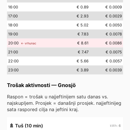
16
:00
€ 0.89
€ 0.0009
17
:00
€ 2.93
€ 0.0029
18
:00
€ 5.02
€ 0.0050
19
:00
€ 7.83
€ 0.0078
20
:00
€ 8.61
€ 0.0086
← vrhunac
21
:00
€ 7.47
€ 0.0075
22
:00
€ 5.66
€ 0.0057
23
:00
€ 3.89
€ 0.0039
Trošak aktivnosti
—
Gnosjö
Raspon = trošak u najjeftinijem satu danas vs.
najskupljem. Prosjek = današnji prosjek. najjeftinijeg
sata raspored cilja na jeftini kraj.
🚿
Tuš (10 min)
6