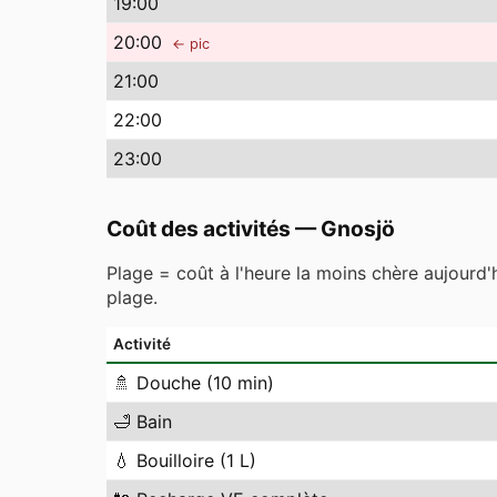
19
:00
20
:00
← pic
21
:00
22
:00
23
:00
Coût des activités
—
Gnosjö
Plage = coût à l'heure la moins chère aujourd'
plage.
Activité
🚿
Douche (10 min)
🛁
Bain
💧
Bouilloire (1 L)