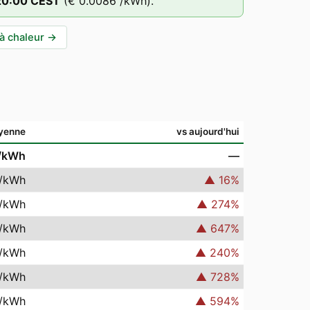
20
:00
CEST
(
€ 0.0086
/kWh).
à chaleur
→
yenne
vs aujourd'hui
/kWh
—
/kWh
▲
16
%
/kWh
▲
274
%
/kWh
▲
647
%
/kWh
▲
240
%
/kWh
▲
728
%
/kWh
▲
594
%