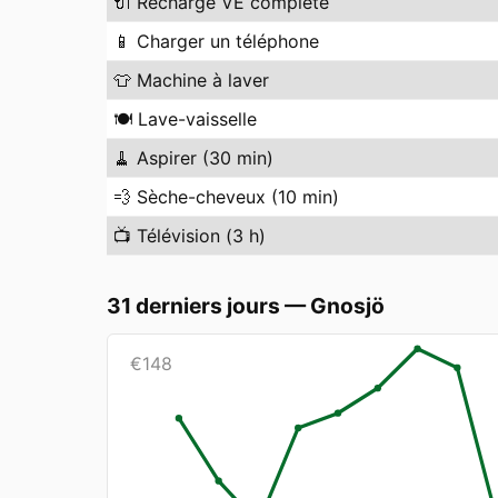
🔌
Recharge VE complète
📱
Charger un téléphone
👕
Machine à laver
🍽️
Lave-vaisselle
🧹
Aspirer (30 min)
💨
Sèche-cheveux (10 min)
📺
Télévision (3 h)
31 derniers jours
—
Gnosjö
€
148