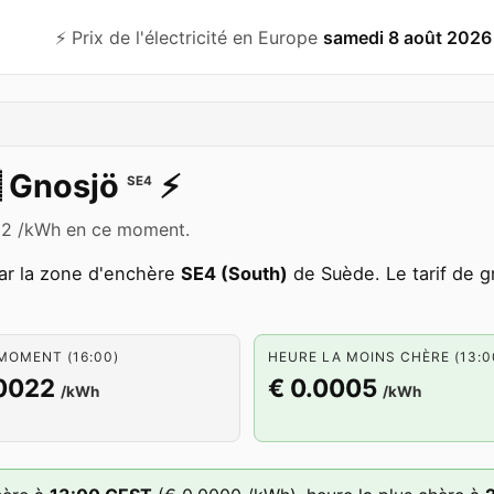
⚡️ Prix de l'électricité en Europe
samedi 8 août 2026

Gnosjö
⚡️
SE4
0022 /kWh en ce moment.
ar la zone d'enchère
SE4 (South)
de Suède. Le tarif de 
MOMENT (16:00)
HEURE LA MOINS CHÈRE (13:0
.0022
€ 0.0005
/kWh
/kWh