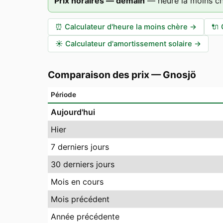
Prix horaires — demain
—
heure la moins c
⏰
Calculateur d'heure la moins chère
→
🔌
☀️
Calculateur d'amortissement solaire
→
Comparaison des prix
—
Gnosjö
Période
Aujourd'hui
Hier
7 derniers jours
30 derniers jours
Mois en cours
Mois précédent
Année précédente