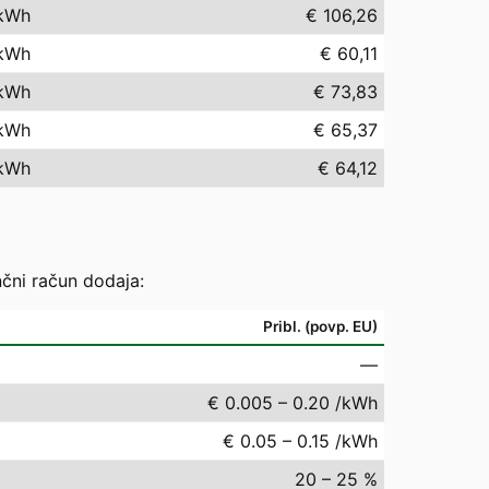
kWh
€ 106,26
kWh
€ 60,11
kWh
€ 73,83
kWh
€ 65,37
kWh
€ 64,12
nčni račun dodaja:
Pribl. (povp. EU)
—
€ 0.005 – 0.20 /kWh
€ 0.05 – 0.15 /kWh
20 – 25 %