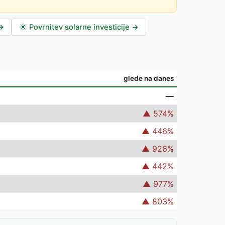
→
☀️
Povrnitev solarne investicije
→
glede na danes
—
▲
574
%
▲
446
%
▲
926
%
▲
442
%
▲
977
%
▲
803
%