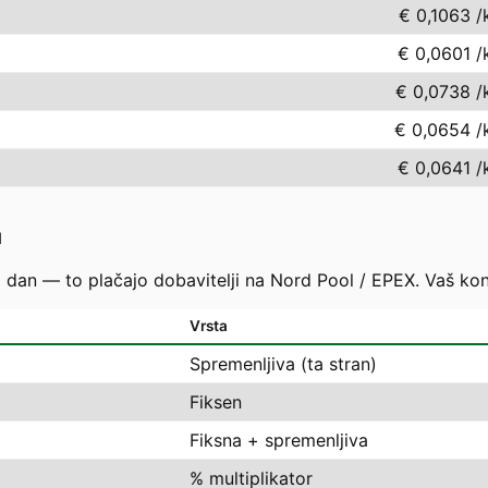
€ 0,1063
/
€ 0,0601
/
€ 0,0738
/
€ 0,0654
/
€ 0,0641
/
u
i dan — to plačajo dobavitelji na Nord Pool / EPEX. Vaš ko
Vrsta
Spremenljiva (ta stran)
Fiksen
Fiksna + spremenljiva
% multiplikator