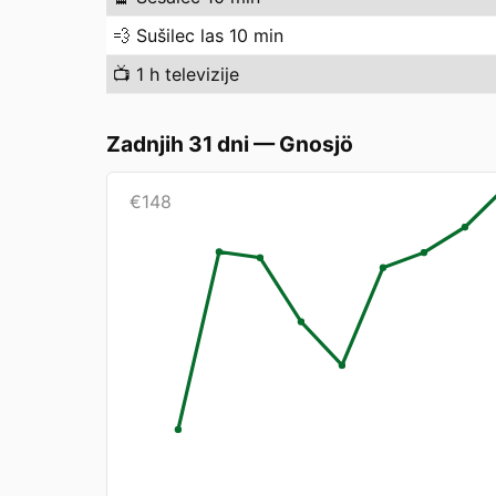
💨
Sušilec las 10 min
📺
1 h televizije
Zadnjih 31 dni
—
Gnosjö
€
148