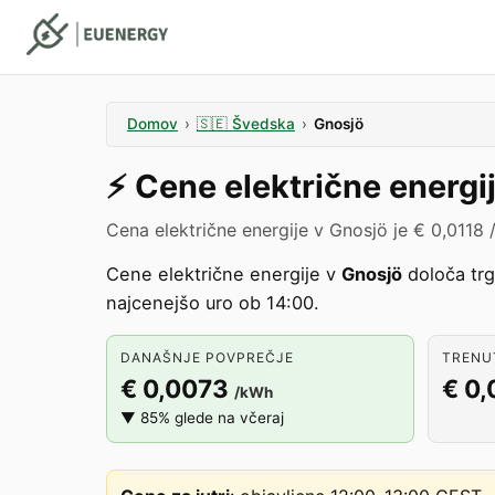
Domov
›
🇸🇪
Švedska
›
Gnosjö
⚡️
Cene električne energi
Cena električne energije v Gnosjö je € 0,0118
Cene električne energije v
Gnosjö
določa tr
najcenejšo uro ob 14:00.
DANAŠNJE POVPREČJE
TRENUT
€ 0,0073
€ 0,
/kWh
▼ 85% glede na včeraj