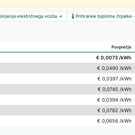
lnjenja električnega vozila
→
🌡️
Prihranek toplotne črpalke
Povprečje
€ 0,0073
/kWh
€ 0,0490
/kWh
€ 0,0397
/kWh
€ 0,0745
/kWh
€ 0,0394
/kWh
€ 0,0782
/kWh
€ 0,0656
/kWh