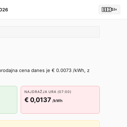
2026
🇸🇮
SI
▾
rodajna cena danes je € 0.0073 /kWh, z
NAJDRAŽJA URA (07:00)
€ 0,0137
/kWh