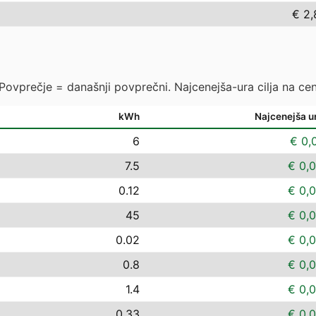
€ 2,
 Povprečje = današnji povprečni. Najcenejša-ura cilja na cen
kWh
Najcenejša u
6
€ 0,
7.5
€ 0,
0.12
€ 0,
45
€ 0,
0.02
€ 0,
0.8
€ 0,
1.4
€ 0,
0.33
€ 0,