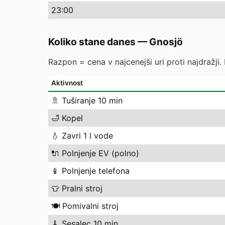
23
:00
Koliko stane danes
—
Gnosjö
Razpon = cena v najcenejši uri proti najdražji.
Aktivnost
🚿
Tuširanje 10 min
🛁
Kopel
💧
Zavri 1 l vode
🔌
Polnjenje EV (polno)
📱
Polnjenje telefona
👕
Pralni stroj
🍽️
Pomivalni stroj
🧹
Sesalec 10 min