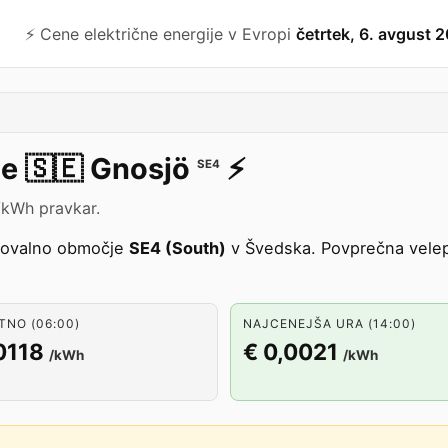
⚡️ Cene električne energije v Evropi
četrtek, 6. avgust 
je
🇸🇪
Gnosjö
⚡️
SE4
 /kWh pravkar.
govalno območje
SE4 (South)
v Švedska. Povprečna velep
NO (06:00)
NAJCENEJŠA URA (14:00)
0118
€ 0,0021
/kWh
/kWh