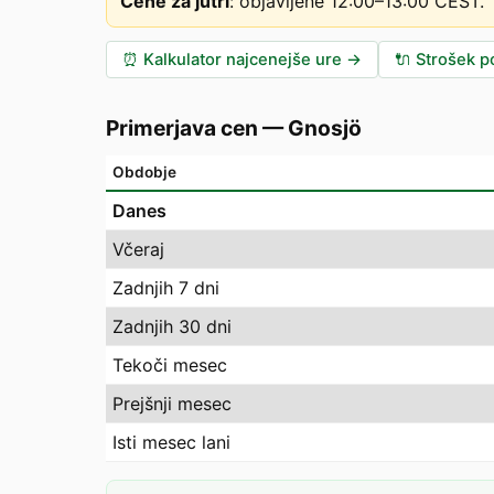
Cene za jutri
:
objavljene 12:00–13:00 CEST
.
⏰
Kalkulator najcenejše ure
→
🔌
Strošek po
Primerjava cen
—
Gnosjö
Obdobje
Danes
Včeraj
Zadnjih 7 dni
Zadnjih 30 dni
Tekoči mesec
Prejšnji mesec
Isti mesec lani