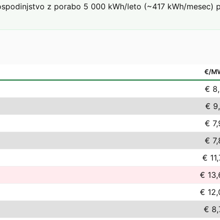
podinjstvo z porabo 5 000 kWh/leto (~417 kWh/mesec) pri 
€/M
€ 8
€ 9
€ 7
€ 7
€ 11
€ 13,
€ 12,
€ 8,