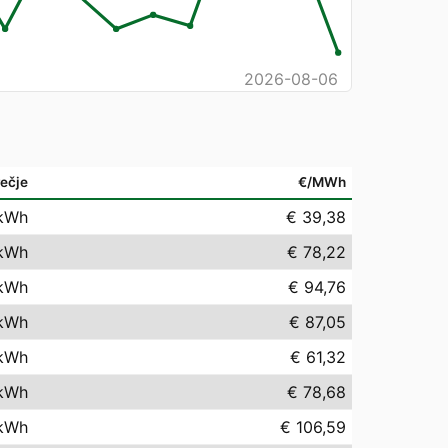
2026-08-06
ečje
€/MWh
kWh
€ 39,38
kWh
€ 78,22
kWh
€ 94,76
kWh
€ 87,05
kWh
€ 61,32
kWh
€ 78,68
kWh
€ 106,59