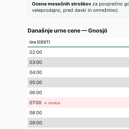
Ocena mesečnih stroškov
za povprečno gos
veleprodajno, pred davki in omrežnino).
Današnje urne cene
—
Gnosjö
Ura (CEST)
02
:00
03
:00
04
:00
05
:00
06
:00
07
:00
← konica
08
:00
09
:00