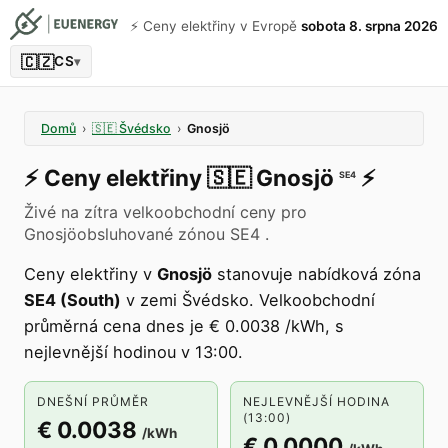
⚡️ Ceny elektřiny v Evropě
sobota 8. srpna 2026
🇨🇿
CS
▾
Domů
›
🇸🇪
Švédsko
›
Gnosjö
⚡️
Ceny elektřiny
🇸🇪
Gnosjö
⚡️
SE4
Živé na zítra velkoobchodní ceny pro
Gnosjöobsluhované zónou SE4 .
Ceny elektřiny v
Gnosjö
stanovuje nabídková zóna
SE4 (South)
v zemi Švédsko. Velkoobchodní
průměrná cena dnes je € 0.0038 /kWh, s
nejlevnější hodinou v 13:00.
DNEŠNÍ PRŮMĚR
NEJLEVNĚJŠÍ HODINA
(13:00)
€ 0.0038
/kWh
€ 0.0000