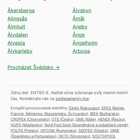
Åkersberga
Älvsbyn
Alingsås
Åmål
Älmhult
Aneby
Älvdalen
Ånge
Alvesta
Ängelholm
Älvkarleby
Arboga
Procházet Švédsko →
Zdroj dat: ENTSO-E. Každá zóna zobrazuje svůj vlastní místní
čas.
Kontaktujte nás na
sp@euenergy.live
.
Evropští provozovatelé elektřiny:
EXAA
(
Rakousko
)
,
EPEX
(
Belgie,
Francie, Německo, Nizozemsko, Švýcarsko
)
,
IBEX
(
Bulharsko
)
,
CROPEX
(
Chorvatsko
)
,
OTE
(
Česko
)
,
GME
(
Itálie
)
,
HENEX
(
Řecko
)
,
HUPX
(
Maďarsko
)
,
Nord Pool Spot
(
Skandinávie a pobaltské země
)
,
POLPX
(
Polsko
)
,
OPCOM
(
Rumunsko
)
,
SEEPEX
(
Srbsko
)
,
OMIE
(
Španělsko a Portugalsko
)
,
OKTE
(
Slovensko
)
,
SOUTHPOOL