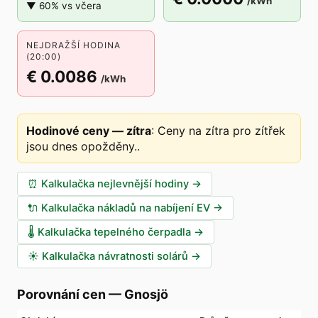
/kWh
▼ 60% vs včera
NEJDRAŽŠÍ HODINA
(20:00)
€ 0.0086
/kWh
Hodinové ceny — zítra
:
Ceny na zítra pro zítřek
jsou dnes opožděny.
.
⏰
Kalkulačka nejlevnější hodiny
→
🔌
Kalkulačka nákladů na nabíjení EV
→
🌡️
Kalkulačka tepelného čerpadla
→
☀️
Kalkulačka návratnosti solárů
→
Porovnání cen
—
Gnosjö