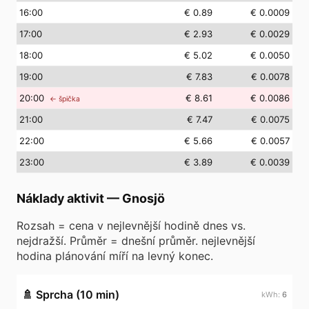
16
:00
€ 0.89
€ 0.0009
17
:00
€ 2.93
€ 0.0029
18
:00
€ 5.02
€ 0.0050
19
:00
€ 7.83
€ 0.0078
20
:00
€ 8.61
€ 0.0086
← špička
21
:00
€ 7.47
€ 0.0075
22
:00
€ 5.66
€ 0.0057
23
:00
€ 3.89
€ 0.0039
Náklady aktivit
—
Gnosjö
Rozsah = cena v nejlevnější hodině dnes vs.
nejdražší. Průměr = dnešní průměr. nejlevnější
hodina plánování míří na levný konec.
🚿
Sprcha (10 min)
6