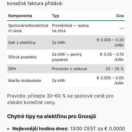
konečná faktura přidává:
Komponenta
Typ
Cca
Spotová/velkoobchod
Proměnlivá — aukce
—
ní cena
na zítra
€ 0.005 – 0.20
Daň z elektřiny
Za kWh
/kWh
Za kWh + pevný
€ 0.05 – 0.15
Síťové poplatky
poplatek
/kWh
DPH
Procento z celkové
20 – 25 %
€ 0.005 – 0.05
Marže dodavatele
Za kWh
/kWh
Pravidlo: přidejte 30–60 % ke spotové ceně pro
získání konečné ceny.
Chytré tipy na elektřinu pro Gnosjö
Nejlevnější hodina dnes:
13:00 CEST za € 0.0000