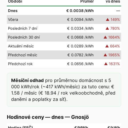
Období
Průměr
vs dnes
Dnes
€ 0.0038
/kWh
—
Včera
€ 0.0094
/kWh
▲
149
%
Posledních 7 dní
€ 0.0334
/kWh
▲
780
%
Posledních 30 dní
€ 0.0668
/kWh
▲
1664
%
Aktuální měsíc
€ 0.0289
/kWh
▲
664
%
Předchozí měsíc
€ 0.0782
/kWh
▲
1965
%
Předchozí rok
€ 0.0656
/kWh
▲
1631
%
Měsíční odhad
pro průměrnou domácnost s 5
000 kWh/rok (~417 kWh/měsíc) za tuto cenu: €
1.58 / měsíc (€ 18.94 / rok velkoobchodně, před
daněmi a poplatky za síť).
Hodinové ceny — dnes
—
Gnosjö
Hodina (SEČ)
€/MWh
€/kWh