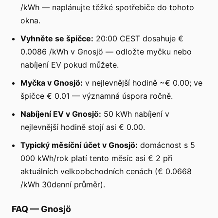
/kWh — naplánujte těžké spotřebiče do tohoto
okna.
Vyhněte se špičce:
20:00 CEST dosahuje €
0.0086 /kWh v Gnosjö — odložte myčku nebo
nabíjení EV pokud můžete.
Myčka v Gnosjö:
v nejlevnější hodině ~€ 0.00; ve
špičce € 0.01 — významná úspora ročně.
Nabíjení EV v Gnosjö:
50 kWh nabíjení v
nejlevnější hodině stojí asi € 0.00.
Typický měsíční účet v Gnosjö:
domácnost s 5
000 kWh/rok platí tento měsíc asi € 2 při
aktuálních velkoobchodních cenách (€ 0.0668
/kWh 30denní průměr).
FAQ
—
Gnosjö