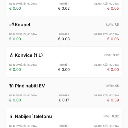
€ 0.00
€ 0.02
€ 0.05
🛁
Koupel
7.5
€ 0.00
€ 0.03
€ 0.06
💧
Konvice (1 L)
0.12
€ 0.00
€ 0.00
€ 0.00
🔌
Plné nabití EV
45
€ 0.00
€ 0.17
€ 0.39
📱
Nabíjení telefonu
0.02