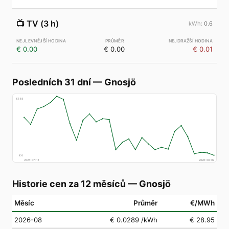
📺
TV (3 h)
0.6
€ 0.00
€ 0.00
€ 0.01
Posledních 31 dní
—
Gnosjö
€
148
€
4
2026-07-11
2026-08-09
Historie cen za 12 měsíců
—
Gnosjö
Měsíc
Průměr
€/MWh
2026-08
€ 0.0289
/kWh
€ 28.95