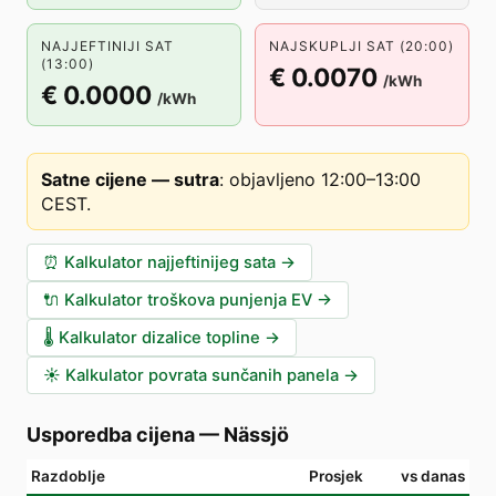
NAJJEFTINIJI SAT
NAJSKUPLJI SAT (20:00)
(13:00)
€ 0.0070
/kWh
€ 0.0000
/kWh
Satne cijene — sutra
:
objavljeno 12:00–13:00
CEST
.
⏰
Kalkulator najjeftinijeg sata
→
🔌
Kalkulator troškova punjenja EV
→
🌡️
Kalkulator dizalice topline
→
☀️
Kalkulator povrata sunčanih panela
→
Usporedba cijena
—
Nässjö
Razdoblje
Prosjek
vs danas