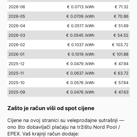
2026-06
€ 0.0713
/kWh
€ 71.32
2026-05
€ 0.0709
/kWh
€ 70.86
2026-04
€ 0.0517
/kWh
€ 51.69
2026-03
€ 0.0545
/kWh
€ 54.52
2026-02
€ 0.1037
/kWh
€ 103.72
2026-01
€ 0.1019
/kWh
€ 101.88
2025-12
€ 0.0479
/kWh
€ 47.94
2025-11
€ 0.0637
/kWh
€ 63.72
2025-10
€ 0.0576
/kWh
€ 57.64
2025-09
€ 0.0476
/kWh
€ 47.63
Zašto je račun viši od spot cijene
Cijene na ovoj stranici su veleprodajne sutrašnji —
ono što dobavljači plaćaju na tržištu Nord Pool /
EPEX. Vaš krajnji račun dodaje: