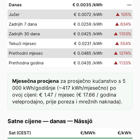
Danas
€ 0.0035
/kWh
—
Jučer
€ 0.0072
/kWh
▲
105
%
Zadnjih 7 dana
€ 0.0259
/kWh
▲
634
%
Zadnjih 30 dana
€ 0.0425
/kWh
▲
1103
%
Tekući mjesec
€ 0.0231
/kWh
▲
554
%
Prethodni mjesec
€ 0.0485
/kWh
▲
1274
%
Prethodna godina
€ 0.0435
/kWh
▲
1133
%
Mjesečna procjena
za prosječno kućanstvo s 5
000 kWh/godišnje (~417 kWh/mjesečno) po
ovoj cijeni: € 1.47 / mjesec (€ 17.66 / godina
veleprodajno, prije poreza i mrežnih naknada).
Satne cijene — danas
—
Nässjö
Sat (CEST)
€/MWh
€/kWh