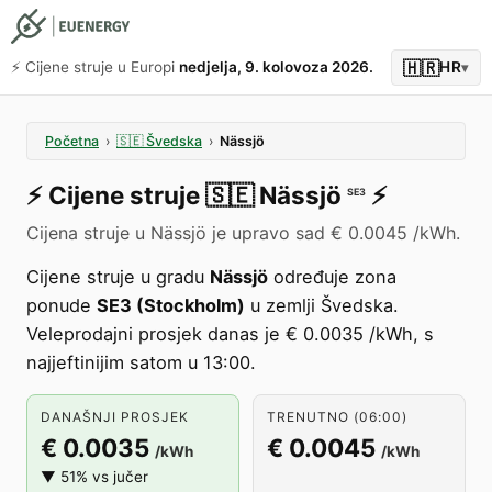
🇭🇷
⚡️ Cijene struje u Europi
nedjelja, 9. kolovoza 2026.
HR
▾
Početna
›
🇸🇪
Švedska
›
Nässjö
⚡️
Cijene struje
🇸🇪
Nässjö
⚡️
SE3
Cijena struje u Nässjö je upravo sad € 0.0045 /kWh.
Cijene struje u gradu
Nässjö
određuje zona
ponude
SE3 (Stockholm)
u zemlji Švedska.
Veleprodajni prosjek danas je € 0.0035 /kWh, s
najjeftinijim satom u 13:00.
DANAŠNJI PROSJEK
TRENUTNO (06:00)
€ 0.0035
€ 0.0045
/kWh
/kWh
▼ 51% vs jučer