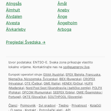
Alingsås
Åmål
Älmhult
Aneby
Älvdalen
Ånge
Alvesta
Ängelholm
Älvkarleby
Arboga
Pregledaj Švedska →
Izvor podataka: ENTSO-E. Svaka zona prikazuje vlastito
lokalno vrijeme.
Kontaktirajte nas na
sp@euenergy.live
.
Europski operatori struje:
EXAA
(
Austrija
)
,
EPEX
(
Belgija, Francuska,
Njemačka, Nizozemska, Švicarska
)
,
IBEX
(
Bugarska
)
,
CROPEX
(
Hrvatska
)
,
OTE
(
Češka
)
,
GME
(
Italija
)
,
HENEX
(
Grčka
)
,
HUPX
(
Mađarska
)
,
Nord Pool Spot
(
Skandinavija i baltičke zemlje
)
,
POLPX
(
Poljska
)
,
OPCOM
(
Rumunjska
)
,
SEEPEX
(
Srbija
)
,
OMIE
(
Španjolska i
Portugal
)
,
OKTE
(
Slovačka
)
,
SOUTHPOOL
(
Slovenija
)
.
Članci
·
Pojmovnik
·
Svi gradovi
·
Tjedno
·
Privatnost
·
Kolačići
·
O nama
·
Kontakt
·
Potrošački alati
·
API