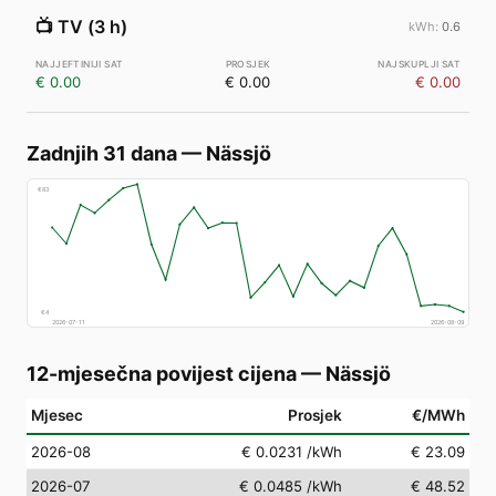
📺
TV (3 h)
0.6
€ 0.00
€ 0.00
€ 0.00
Zadnjih 31 dana
—
Nässjö
€
83
€
4
2026-07-11
2026-08-09
12-mjesečna povijest cijena
—
Nässjö
Mjesec
Prosjek
€/MWh
2026-08
€ 0.0231
/kWh
€ 23.09
2026-07
€ 0.0485
/kWh
€ 48.52