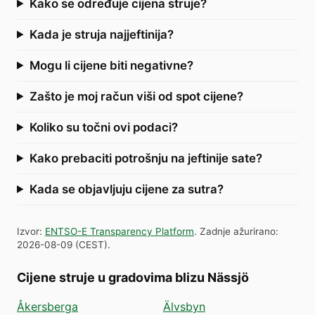
Kako se određuje cijena struje?
Kada je struja najjeftinija?
Mogu li cijene biti negativne?
Zašto je moj račun viši od spot cijene?
Koliko su točni ovi podaci?
Kako prebaciti potrošnju na jeftinije sate?
Kada se objavljuju cijene za sutra?
Izvor
:
ENTSO-E Transparency Platform
.
Zadnje ažurirano
:
2026-08-09
(
CEST
).
Cijene struje u gradovima blizu Nässjö
Åkersberga
Älvsbyn