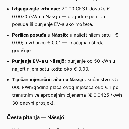
Izbjegavajte vrhunac:
20:00 CEST dostiže €
0.0070 /kWh u Nässjö — odgodite perilicu
posuđa ili punjenje EV-a ako možete.
Perilica posuđa u Nässjö:
u najjeftinijem satu ~€
0.00; u vrhuncu € 0.01 — značajna ušteda
godišnje.
Punjenje EV-a u Nässjö:
punjenje od 50 kWh u
najjeftinijem satu košta oko € 0.00.
Tipičan mjesečni račun u Nässjö:
kućanstvo s 5
000 kWh/godina plaća ovog mjeseca oko € 1 po
trenutnim veleprodajnim cijenama (€ 0.0425 /kWh
30-dnevni prosjek).
Česta pitanja
—
Nässjö