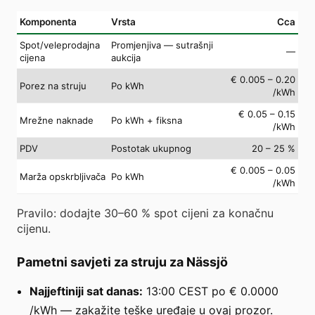
Komponenta
Vrsta
Cca
Spot/veleprodajna
Promjenjiva — sutrašnji
—
cijena
aukcija
€ 0.005 – 0.20
Porez na struju
Po kWh
/kWh
€ 0.05 – 0.15
Mrežne naknade
Po kWh + fiksna
/kWh
PDV
Postotak ukupnog
20 – 25 %
€ 0.005 – 0.05
Marža opskrbljivača
Po kWh
/kWh
Pravilo: dodajte 30–60 % spot cijeni za konačnu
cijenu.
Pametni savjeti za struju za Nässjö
Najjeftiniji sat danas:
13:00 CEST po € 0.0000
/kWh — zakažite teške uređaje u ovaj prozor.