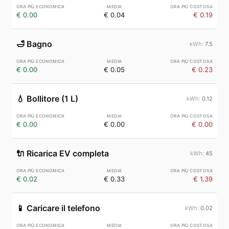
€ 0.00
€ 0.04
€ 0.19
🛁
Bagno
7.5
€ 0.00
€ 0.05
€ 0.23
💧
Bollitore (1 L)
0.12
€ 0.00
€ 0.00
€ 0.00
🔌
Ricarica EV completa
45
€ 0.02
€ 0.33
€ 1.39
📱
Caricare il telefono
0.02