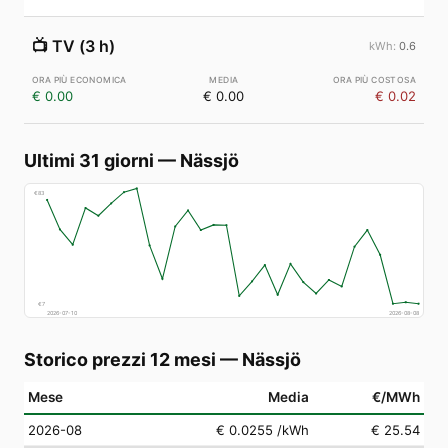
📺
TV (3 h)
0.6
€ 0.00
€ 0.00
€ 0.02
Ultimi 31 giorni
—
Nässjö
€
83
€
7
2026-07-10
2026-08-08
Storico prezzi 12 mesi
—
Nässjö
Mese
Media
€/MWh
2026-08
€ 0.0255
/kWh
€ 25.54