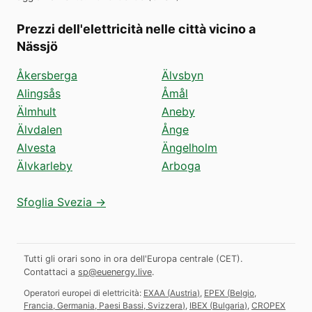
Prezzi dell'elettricità nelle città vicino a
Nässjö
Åkersberga
Älvsbyn
Alingsås
Åmål
Älmhult
Aneby
Älvdalen
Ånge
Alvesta
Ängelholm
Älvkarleby
Arboga
Sfoglia Svezia →
Tutti gli orari sono in ora dell'Europa centrale (CET).
Contattaci a
sp@euenergy.live
.
Operatori europei di elettricità:
EXAA
(
Austria
)
,
EPEX
(
Belgio,
Francia, Germania, Paesi Bassi, Svizzera
)
,
IBEX
(
Bulgaria
)
,
CROPEX