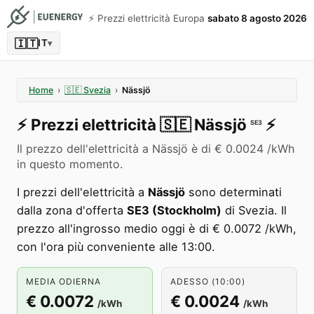
⚡️ Prezzi elettricità Europa
sabato 8 agosto 2026
🇮🇹
IT
▾
Home
›
🇸🇪
Svezia
›
Nässjö
⚡️
Prezzi elettricità
🇸🇪
Nässjö
⚡️
SE3
Il prezzo dell'elettricità a Nässjö è di € 0.0024 /kWh
in questo momento.
I prezzi dell'elettricità a
Nässjö
sono determinati
dalla zona d'offerta
SE3 (Stockholm)
di Svezia. Il
prezzo all'ingrosso medio oggi è di € 0.0072 /kWh,
con l'ora più conveniente alle 13:00.
MEDIA ODIERNA
ADESSO (10:00)
€ 0.0072
€ 0.0024
/kWh
/kWh