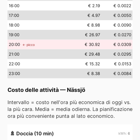
16
:00
€ 2.19
€ 0.0022
17
:00
€ 4.97
€ 0.0050
18
:00
€ 8.98
€ 0.0090
19
:00
€ 26.97
€ 0.0270
20
:00
€ 30.92
€ 0.0309
← picco
21
:00
€ 29.48
€ 0.0295
22
:00
€ 15.32
€ 0.0153
23
:00
€ 8.38
€ 0.0084
Costo delle attività
—
Nässjö
Intervallo = costo nell'ora più economica di oggi vs.
la più cara. Media = media odierna. La pianificazione
ora più conveniente punta al lato economico.
🚿
Doccia (10 min)
6