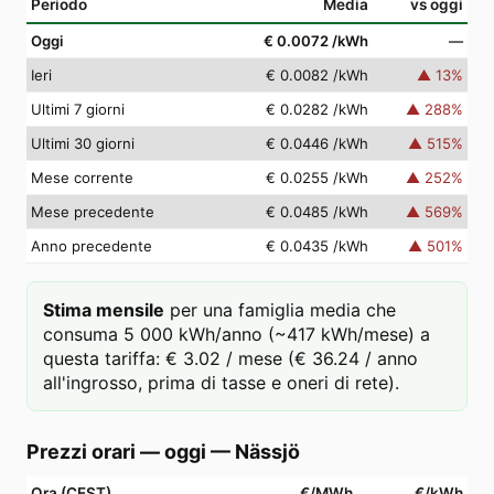
Periodo
Media
vs oggi
Oggi
€ 0.0072
/kWh
—
Ieri
€ 0.0082
/kWh
▲
13
%
Ultimi 7 giorni
€ 0.0282
/kWh
▲
288
%
Ultimi 30 giorni
€ 0.0446
/kWh
▲
515
%
Mese corrente
€ 0.0255
/kWh
▲
252
%
Mese precedente
€ 0.0485
/kWh
▲
569
%
Anno precedente
€ 0.0435
/kWh
▲
501
%
Stima mensile
per una famiglia media che
consuma 5 000 kWh/anno (~417 kWh/mese) a
questa tariffa: € 3.02 / mese (€ 36.24 / anno
all'ingrosso, prima di tasse e oneri di rete).
Prezzi orari — oggi
—
Nässjö
Ora (CEST)
€/MWh
€/kWh