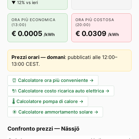
▼ 12% vs ieri
ORA PIÙ ECONOMICA
ORA PIÙ COSTOSA
(13:00)
(20:00)
€ 0.0005
€ 0.0309
/kWh
/kWh
Prezzi orari — domani
:
pubblicati alle 12:00–
13:00 CEST
.
⏰
Calcolatore ora più conveniente
→
🔌
Calcolatore costo ricarica auto elettrica
→
🌡️
Calcolatore pompa di calore
→
☀️
Calcolatore ammortamento solare
→
Confronto prezzi
—
Nässjö