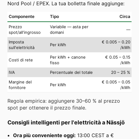
Nord Pool / EPEX. La tua bolletta finale aggiunge:
Componente
Tipo
Circa
Prezzo
Variabile — asta per
—
spot/all'ingrosso
domani
Imposta
€ 0.005 – 0.20
Per kWh
sull'elettricità
/kWh
Per kWh + canone
€ 0.05 – 0.15
Costi di rete
fisso
/kWh
IVA
Percentuale del totale
20 – 25 %
Margine del
€ 0.005 – 0.05
Per kWh
fornitore
/kWh
Regola empirica: aggiungere 30–60 % al prezzo
spot per ottenere il prezzo finale.
Consigli intelligenti per l'elettricità a Nässjö
Ora più conveniente oggi:
13:00 CEST a €