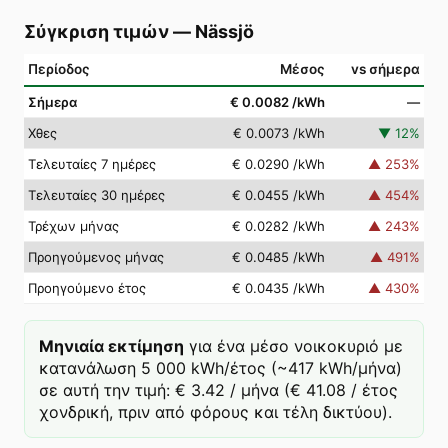
Σύγκριση τιμών
—
Nässjö
Περίοδος
Μέσος
vs σήμερα
Σήμερα
€ 0.0082
/kWh
—
Χθες
€ 0.0073
/kWh
▼
12
%
Τελευταίες 7 ημέρες
€ 0.0290
/kWh
▲
253
%
Τελευταίες 30 ημέρες
€ 0.0455
/kWh
▲
454
%
Τρέχων μήνας
€ 0.0282
/kWh
▲
243
%
Προηγούμενος μήνας
€ 0.0485
/kWh
▲
491
%
Προηγούμενο έτος
€ 0.0435
/kWh
▲
430
%
Μηνιαία εκτίμηση
για ένα μέσο νοικοκυριό με
κατανάλωση 5 000 kWh/έτος (~417 kWh/μήνα)
σε αυτή την τιμή: € 3.42 / μήνα (€ 41.08 / έτος
χονδρική, πριν από φόρους και τέλη δικτύου).