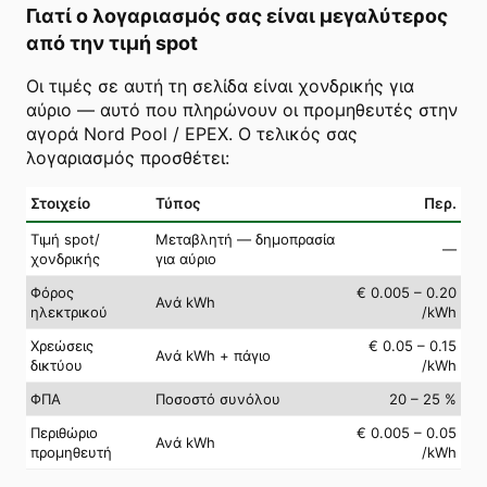
Γιατί ο λογαριασμός σας είναι μεγαλύτερος
από την τιμή spot
Οι τιμές σε αυτή τη σελίδα είναι χονδρικής για
αύριο — αυτό που πληρώνουν οι προμηθευτές στην
αγορά Nord Pool / EPEX. Ο τελικός σας
λογαριασμός προσθέτει:
Στοιχείο
Τύπος
Περ.
Τιμή spot/
Μεταβλητή — δημοπρασία
—
χονδρικής
για αύριο
Φόρος
€ 0.005 – 0.20
Ανά kWh
ηλεκτρικού
/kWh
Χρεώσεις
€ 0.05 – 0.15
Ανά kWh + πάγιο
δικτύου
/kWh
ΦΠΑ
Ποσοστό συνόλου
20 – 25 %
Περιθώριο
€ 0.005 – 0.05
Ανά kWh
προμηθευτή
/kWh