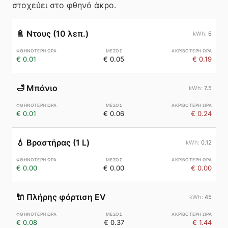
στοχεύει στο φθηνό άκρο.
🚿
Ντους (10 λεπ.)
6
€ 0.01
€ 0.05
€ 0.19
🛁
Μπάνιο
7.5
€ 0.01
€ 0.06
€ 0.24
💧
Βραστήρας (1 L)
0.12
€ 0.00
€ 0.00
€ 0.00
🔌
Πλήρης φόρτιση EV
45
€ 0.08
€ 0.37
€ 1.44