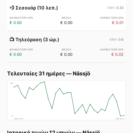
💨
Σεσουάρ (10 λεπ.)
0.33
€ 0.00
€ 0.00
€ 0.01
📺
Τηλεόραση (3 ώρ.)
0.6
€ 0.00
€ 0.00
€ 0.02
Τελευταίες 31 ημέρες
—
Nässjö
€
83
€
7
2026-07-09
2026-08-07
Ιστορικό τιμών 12 μηνών
—
Nässjö