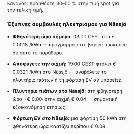
Κανόνας: προσθέστε 30–60 % στην τιμή spot για
την τελική τιμή.
Έξυπνες συμβουλές ηλεκτρισμού για Nässjö
Φθηνότερη ώρα σήμερα:
03:00 CEST στα €
0.0018 /kWh — προγραμματίστε βαριές συσκευές
σε αυτό το παράθυρο.
Αποφύγετε την αιχμή:
19:00 CEST φτάνει €
0.0321 /kWh στο Nässjö — αναβάλετε το
πλυντήριο πιάτων ή τη φόρτιση EV αν μπορείτε.
Πλυντήριο πιάτων στο Nässjö:
στη φθηνότερη
ώρα ~€ 0.00· στην αιχμή € 0.04 — σημαντική
εξοικονόμηση ετησίως.
Φόρτιση EV στο Nässjö:
μια φόρτιση 50 kWh στη
φθηνότερη ώρα κοστίζει περίπου € 0.09.