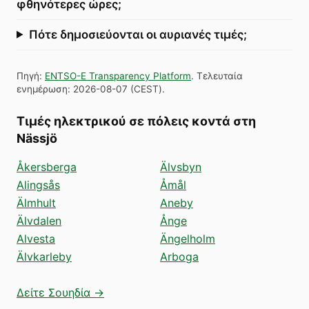
φθηνότερες ώρες;
Πότε δημοσιεύονται οι αυριανές τιμές;
Πηγή
:
ENTSO-E Transparency Platform
.
Τελευταία
ενημέρωση
:
2026-08-07
(
CEST
).
Τιμές ηλεκτρικού σε πόλεις κοντά στη
Nässjö
Åkersberga
Älvsbyn
Alingsås
Åmål
Älmhult
Aneby
Älvdalen
Ånge
Alvesta
Ängelholm
Älvkarleby
Arboga
Δείτε Σουηδία →