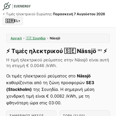
⚡️ Τιμές ηλεκτρικού Ευρώπης
Παρασκευή 7 Αυγούστου 2026
🇬🇷
EL
▾
Αρχική
›
🇸🇪
Σουηδία
›
Nässjö
⚡️
Τιμές ηλεκτρικού
🇸🇪
Nässjö
⚡️
SE3
Η τιμή ηλεκτρικού ρεύματος στην Nässjö είναι αυτή
τη στιγμή € 0.0046 /kWh.
Οι τιμές ηλεκτρικού ρεύματος στο
Nässjö
καθορίζονται από τη ζώνη προσφορών
SE3
(Stockholm)
της Σουηδία. Η σημερινή μέση
χονδρική τιμή είναι € 0.0082 /kWh, με τη
φθηνότερη ώρα στις 03:00.
ΣΗΜΕΡΙΝΌΣ ΜΈΣΟΣ
ΤΏΡΑ (11:00)