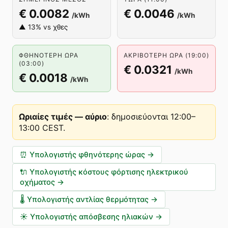
€ 0.0082
€ 0.0046
/kWh
/kWh
▲ 13% vs χθες
ΦΘΗΝΌΤΕΡΗ ΏΡΑ
ΑΚΡΙΒΌΤΕΡΗ ΏΡΑ (19:00)
(03:00)
€ 0.0321
/kWh
€ 0.0018
/kWh
Ωριαίες τιμές — αύριο
:
δημοσιεύονται 12:00–
13:00 CEST
.
⏰
Υπολογιστής φθηνότερης ώρας
→
🔌
Υπολογιστής κόστους φόρτισης ηλεκτρικού
οχήματος
→
🌡️
Υπολογιστής αντλίας θερμότητας
→
☀️
Υπολογιστής απόσβεσης ηλιακών
→