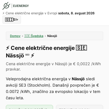
⚡️ Cene električne energije v Evropi
sobota, 8. avgust 2026
🇸🇮
SI
▾
Domov
›
🇸🇪
Švedska
›
Nässjö
⚡️
Cene električne energije
🇸🇪
Nässjö
⚡️
SE3
Cena električne energije v Nässjö je € 0,0022 /kWh
pravkar.
Veleprodajna električna energija v
Nässjö
sledi
avkciji SE3 (Stockholm). Današnji povprečen je €
0.0072 /kWh, značilno za evropsko lokacijo v tem
času leta.