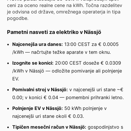
ceni za oceno realne cene na kWh. Točna razdelitev
je odvisna od države, omrežnega operaterja in tipa
pogodbe.
Pametni nasveti za elektriko v Nässjö
Najcenejša ura danes:
13:00 CEST za € 0.0005
/kWh — načrtujte težke aparate v tem oknu.
Izognite se konici:
20:00 CEST doseže € 0.0309
/kWh v Nässjö — odložite pomivanje ali polnjenje
EV.
Pomivalni stroj v Nässjö:
v najcenejši uri stane ~€
0.00; v konici € 0.04 — pomembni prihranki letno.
Polnjenje EV v Nässjö:
50 kWh polnjenje v
najcenejši uri stane okoli € 0.03.
Tipičen mesečni račun v Nässjö:
gospodinjstvo s