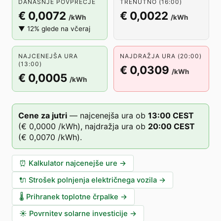
DANAŠNJE POVPREČJE
TRENUTNO (16:00)
€ 0,0072
€ 0,0022
/kWh
/kWh
▼ 12% glede na včeraj
NAJCENEJŠA URA
NAJDRAŽJA URA (20:00)
(13:00)
€ 0,0309
/kWh
€ 0,0005
/kWh
Cene za jutri
—
najcenejša ura ob
13
:00
CEST
(
€ 0,0000
/kWh),
najdražja ura ob
20
:00
CEST
(
€ 0,0070
/kWh).
⏰
Kalkulator najcenejše ure
→
🔌
Strošek polnjenja električnega vozila
→
🌡️
Prihranek toplotne črpalke
→
☀️
Povrnitev solarne investicije
→