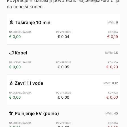
Povprečje = današnji povprečni. Najcenejša-ura cilja
na cenejši konec.
🚿
Tuširanje 10 min
6
€ 0,00
€ 0,04
€ 0,19
🛁
Kopel
7.5
€ 0,00
€ 0,05
€ 0,23
💧
Zavri 1 l vode
0.12
€ 0,00
€ 0,00
€ 0,00
🔌
Polnjenje EV (polno)
45