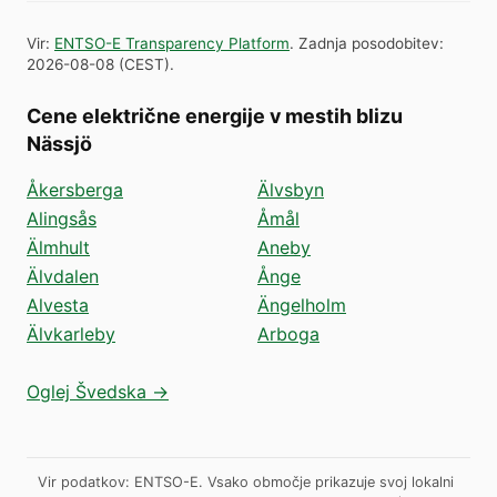
Vir
:
ENTSO-E Transparency Platform
.
Zadnja posodobitev
:
2026-08-08
(
CEST
).
Cene električne energije v mestih blizu
Nässjö
Åkersberga
Älvsbyn
Alingsås
Åmål
Älmhult
Aneby
Älvdalen
Ånge
Alvesta
Ängelholm
Älvkarleby
Arboga
Oglej Švedska →
Vir podatkov: ENTSO-E. Vsako območje prikazuje svoj lokalni