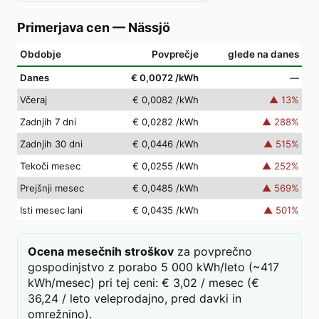
Primerjava cen
—
Nässjö
Obdobje
Povprečje
glede na danes
Danes
€ 0,0072
/kWh
—
Včeraj
€ 0,0082
/kWh
▲
13
%
Zadnjih 7 dni
€ 0,0282
/kWh
▲
288
%
Zadnjih 30 dni
€ 0,0446
/kWh
▲
515
%
Tekoči mesec
€ 0,0255
/kWh
▲
252
%
Prejšnji mesec
€ 0,0485
/kWh
▲
569
%
Isti mesec lani
€ 0,0435
/kWh
▲
501
%
Ocena mesečnih stroškov
za povprečno
gospodinjstvo z porabo 5 000 kWh/leto (~417
kWh/mesec) pri tej ceni: € 3,02 / mesec (€
36,24 / leto veleprodajno, pred davki in
omrežnino).