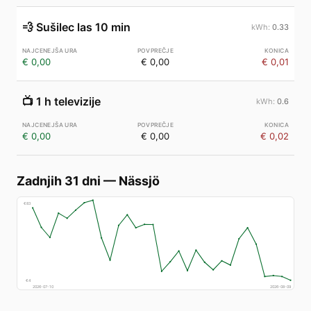
💨
Sušilec las 10 min
0.33
€ 0,00
€ 0,00
€ 0,01
📺
1 h televizije
0.6
€ 0,00
€ 0,00
€ 0,02
Zadnjih 31 dni
—
Nässjö
€
83
€
4
2026-07-10
2026-08-09