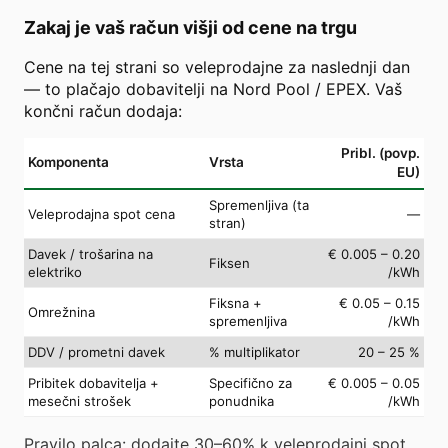
Zakaj je vaš račun višji od cene na trgu
Cene na tej strani so veleprodajne za naslednji dan
— to plačajo dobavitelji na Nord Pool / EPEX. Vaš
končni račun dodaja:
Pribl. (povp.
Komponenta
Vrsta
EU)
Spremenljiva (ta
Veleprodajna spot cena
—
stran)
Davek / trošarina na
€ 0.005 – 0.20
Fiksen
elektriko
/kWh
Fiksna +
€ 0.05 – 0.15
Omrežnina
spremenljiva
/kWh
DDV / prometni davek
% multiplikator
20 – 25 %
Pribitek dobavitelja +
Specifično za
€ 0.005 – 0.05
mesečni strošek
ponudnika
/kWh
Pravilo palca: dodajte 30–60% k veleprodajni spot