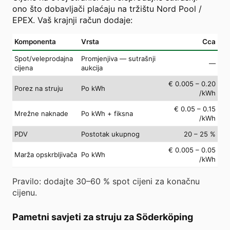
ono što dobavljači plaćaju na tržištu Nord Pool /
EPEX. Vaš krajnji račun dodaje:
Komponenta
Vrsta
Cca
Spot/veleprodajna
Promjenjiva — sutrašnji
—
cijena
aukcija
€ 0.005 – 0.20
Porez na struju
Po kWh
/kWh
€ 0.05 – 0.15
Mrežne naknade
Po kWh + fiksna
/kWh
PDV
Postotak ukupnog
20 – 25 %
€ 0.005 – 0.05
Marža opskrbljivača
Po kWh
/kWh
Pravilo: dodajte 30–60 % spot cijeni za konačnu
cijenu.
Pametni savjeti za struju za Söderköping