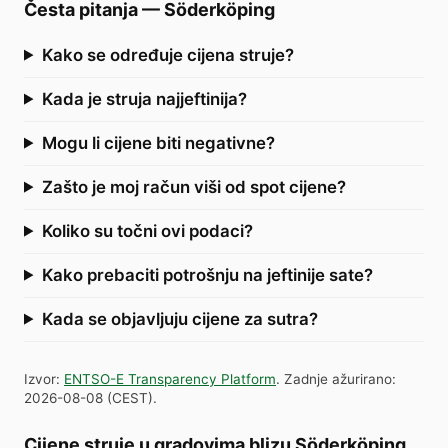
Česta pitanja
—
Söderköping
Kako se određuje cijena struje?
Kada je struja najjeftinija?
Mogu li cijene biti negativne?
Zašto je moj račun viši od spot cijene?
Koliko su točni ovi podaci?
Kako prebaciti potrošnju na jeftinije sate?
Kada se objavljuju cijene za sutra?
Izvor
:
ENTSO-E Transparency Platform
.
Zadnje ažurirano
:
2026-08-08
(
CEST
).
Cijene struje u gradovima blizu Söderköping