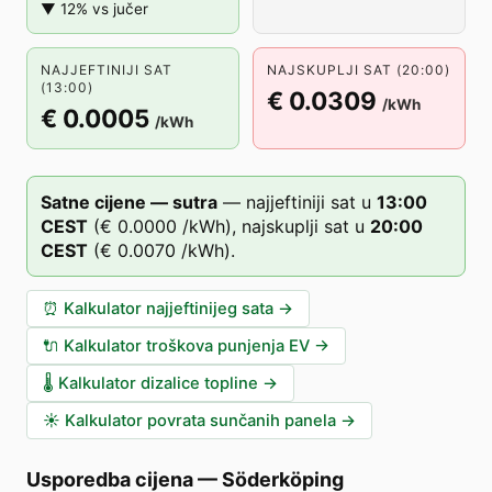
▼ 12% vs jučer
NAJJEFTINIJI SAT
NAJSKUPLJI SAT (20:00)
(13:00)
€ 0.0309
/kWh
€ 0.0005
/kWh
Satne cijene — sutra
—
najjeftiniji sat u
13
:00
CEST
(
€ 0.0000
/kWh),
najskuplji sat u
20
:00
CEST
(
€ 0.0070
/kWh).
⏰
Kalkulator najjeftinijeg sata
→
🔌
Kalkulator troškova punjenja EV
→
🌡️
Kalkulator dizalice topline
→
☀️
Kalkulator povrata sunčanih panela
→
Usporedba cijena
—
Söderköping