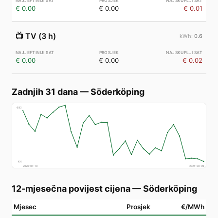
€ 0.00
€ 0.00
€ 0.01
📺
TV (3 h)
0.6
€ 0.00
€ 0.00
€ 0.02
Zadnjih 31 dana
—
Söderköping
€
83
€
4
2026-07-10
2026-08-09
12-mjesečna povijest cijena
—
Söderköping
Mjesec
Prosjek
€/MWh