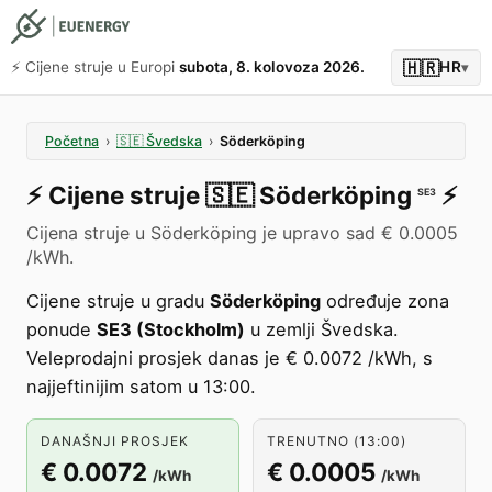
🇭🇷
⚡️ Cijene struje u Europi
subota, 8. kolovoza 2026.
HR
▾
Početna
›
🇸🇪
Švedska
›
Söderköping
⚡️
Cijene struje
🇸🇪
Söderköping
⚡️
SE3
Cijena struje u Söderköping je upravo sad € 0.0005
/kWh.
Cijene struje u gradu
Söderköping
određuje zona
ponude
SE3 (Stockholm)
u zemlji Švedska.
Veleprodajni prosjek danas je € 0.0072 /kWh, s
najjeftinijim satom u 13:00.
DANAŠNJI PROSJEK
TRENUTNO (13:00)
€ 0.0072
€ 0.0005
/kWh
/kWh