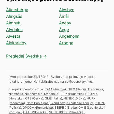
Åkersberga
Älvsbyn
Alingsås
Åmål
Älmhult
Aneby
Älvdalen
Ånge
Alvesta
Ängelholm
Älvkarleby
Arboga
Pregledaj Švedska →
Izvor podataka: ENTSO-E. Svaka zona prikazuje vlastito
lokalno vrijeme.
Kontaktirajte nas na
sp@euenergy.live
.
Europski operatori struje:
EXAA
(
Austrija
)
,
EPEX
(
Belgija, Francuska,
Njemačka, Nizozemska, Švicarska
)
,
IBEX
(
Bugarska
)
,
CROPEX
(
Hrvatska
)
,
OTE
(
Češka
)
,
GME
(
Italija
)
,
HENEX
(
Grčka
)
,
HUPX
(
Mađarska
)
,
Nord Pool Spot
(
Skandinavija i baltičke zemlje
)
,
POLPX
(
Poljska
)
,
OPCOM
(
Rumunjska
)
,
SEEPEX
(
Srbija
)
,
OMIE
(
Španjolska i
Portugal
)
,
OKTE
(
Slovačka
)
,
SOUTHPOOL
(
Slovenija
)
.