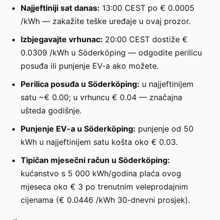
Najjeftiniji sat danas:
13:00 CEST po € 0.0005
/kWh — zakažite teške uređaje u ovaj prozor.
Izbjegavajte vrhunac:
20:00 CEST dostiže €
0.0309 /kWh u Söderköping — odgodite perilicu
posuđa ili punjenje EV-a ako možete.
Perilica posuđa u Söderköping:
u najjeftinijem
satu ~€ 0.00; u vrhuncu € 0.04 — značajna
ušteda godišnje.
Punjenje EV-a u Söderköping:
punjenje od 50
kWh u najjeftinijem satu košta oko € 0.03.
Tipičan mjesečni račun u Söderköping:
kućanstvo s 5 000 kWh/godina plaća ovog
mjeseca oko € 3 po trenutnim veleprodajnim
cijenama (€ 0.0446 /kWh 30-dnevni prosjek).