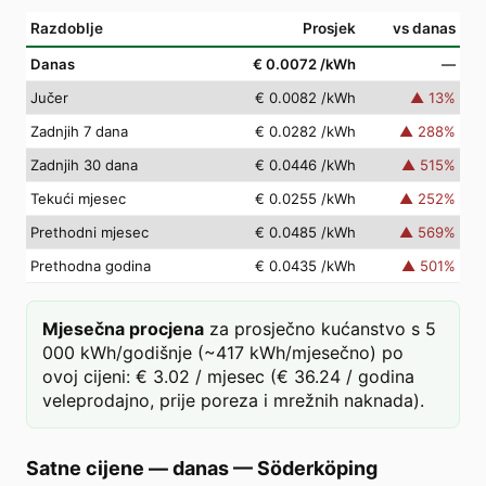
Razdoblje
Prosjek
vs danas
Danas
€ 0.0072
/kWh
—
Jučer
€ 0.0082
/kWh
▲
13
%
Zadnjih 7 dana
€ 0.0282
/kWh
▲
288
%
Zadnjih 30 dana
€ 0.0446
/kWh
▲
515
%
Tekući mjesec
€ 0.0255
/kWh
▲
252
%
Prethodni mjesec
€ 0.0485
/kWh
▲
569
%
Prethodna godina
€ 0.0435
/kWh
▲
501
%
Mjesečna procjena
za prosječno kućanstvo s 5
000 kWh/godišnje (~417 kWh/mjesečno) po
ovoj cijeni: € 3.02 / mjesec (€ 36.24 / godina
veleprodajno, prije poreza i mrežnih naknada).
Satne cijene — danas
—
Söderköping