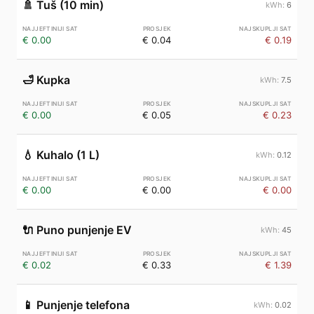
🚿
Tuš (10 min)
6
€ 0.00
€ 0.04
€ 0.19
🛁
Kupka
7.5
€ 0.00
€ 0.05
€ 0.23
💧
Kuhalo (1 L)
0.12
€ 0.00
€ 0.00
€ 0.00
🔌
Puno punjenje EV
45
€ 0.02
€ 0.33
€ 1.39
📱
Punjenje telefona
0.02