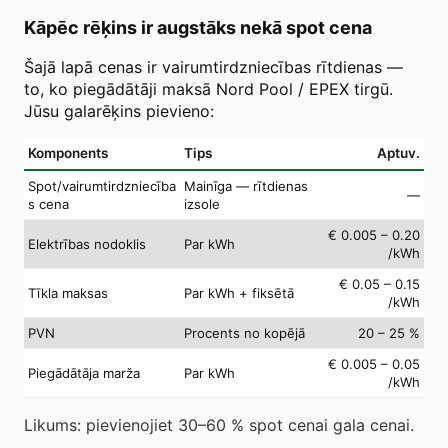
Kāpēc rēķins ir augstāks nekā spot cena
Šajā lapā cenas ir vairumtirdzniecības rītdienas —
to, ko piegādātāji maksā Nord Pool / EPEX tirgū.
Jūsu galarēķins pievieno:
Komponents
Tips
Aptuv.
Spot/vairumtirdzniecība
Mainīga — rītdienas
—
s cena
izsole
€ 0.005 – 0.20
Elektrības nodoklis
Par kWh
/kWh
€ 0.05 – 0.15
Tīkla maksas
Par kWh + fiksētā
/kWh
PVN
Procents no kopējā
20 – 25 %
€ 0.005 – 0.05
Piegādātāja marža
Par kWh
/kWh
Likums: pievienojiet 30–60 % spot cenai gala cenai.