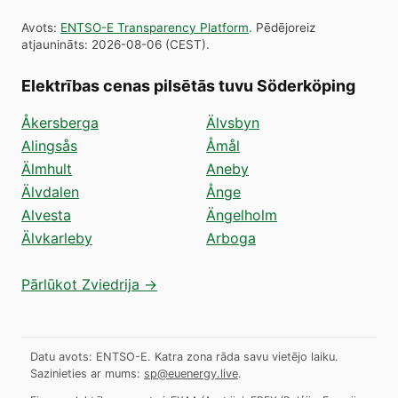
Avots
:
ENTSO-E Transparency Platform
.
Pēdējoreiz
atjaunināts
:
2026-08-06
(
CEST
).
Elektrības cenas pilsētās tuvu Söderköping
Åkersberga
Älvsbyn
Alingsås
Åmål
Älmhult
Aneby
Älvdalen
Ånge
Alvesta
Ängelholm
Älvkarleby
Arboga
Pārlūkot Zviedrija →
Datu avots: ENTSO-E. Katra zona rāda savu vietējo laiku.
Sazinieties ar mums:
sp@euenergy.live
.