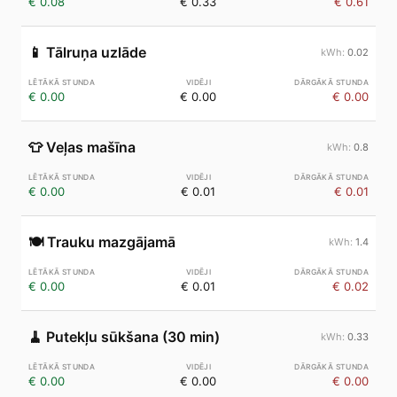
€ 0.08
€ 0.33
€ 0.61
📱
Tālruņa uzlāde
0.02
€ 0.00
€ 0.00
€ 0.00
👕
Veļas mašīna
0.8
€ 0.00
€ 0.01
€ 0.01
🍽️
Trauku mazgājamā
1.4
€ 0.00
€ 0.01
€ 0.02
🧹
Putekļu sūkšana (30 min)
0.33
€ 0.00
€ 0.00
€ 0.00