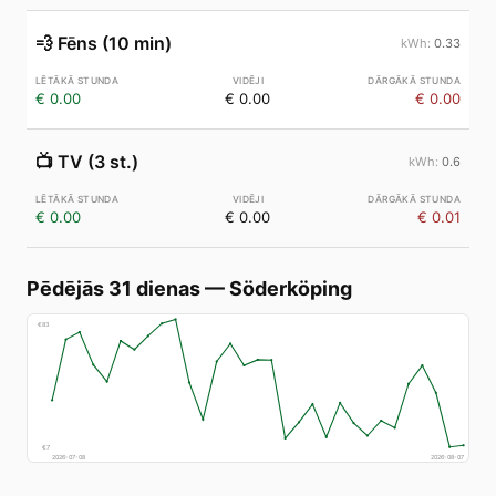
💨
Fēns (10 min)
0.33
€ 0.00
€ 0.00
€ 0.00
📺
TV (3 st.)
0.6
€ 0.00
€ 0.00
€ 0.01
Pēdējās 31 dienas
—
Söderköping
€
83
€
7
2026-07-08
2026-08-07