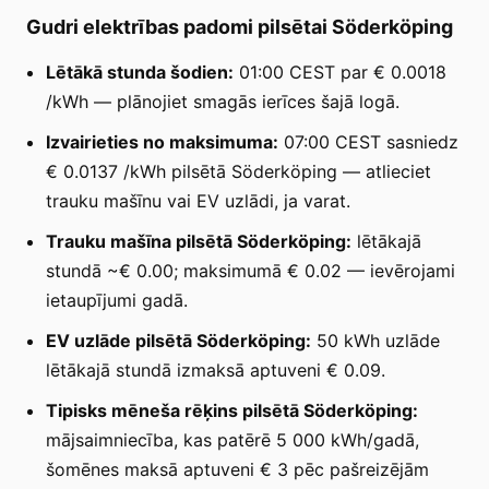
Gudri elektrības padomi pilsētai Söderköping
Lētākā stunda šodien:
01:00 CEST par € 0.0018
/kWh — plānojiet smagās ierīces šajā logā.
Izvairieties no maksimuma:
07:00 CEST sasniedz
€ 0.0137 /kWh pilsētā Söderköping — atlieciet
trauku mašīnu vai EV uzlādi, ja varat.
Trauku mašīna pilsētā Söderköping:
lētākajā
stundā ~€ 0.00; maksimumā € 0.02 — ievērojami
ietaupījumi gadā.
EV uzlāde pilsētā Söderköping:
50 kWh uzlāde
lētākajā stundā izmaksā aptuveni € 0.09.
Tipisks mēneša rēķins pilsētā Söderköping:
mājsaimniecība, kas patērē 5 000 kWh/gadā,
šomēnes maksā aptuveni € 3 pēc pašreizējām