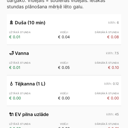
dārgāko. Vidējais = šodienas vidējais. lētākās
stundas plānošana mērķē lēto galu.
🚿
Duša (10 min)
6
€ 0.01
€ 0.04
€ 0.08
🛁
Vanna
7.5
€ 0.01
€ 0.05
€ 0.10
💧
Tējkanna (1 L)
0.12
€ 0.00
€ 0.00
€ 0.00
🔌
EV pilna uzlāde
45