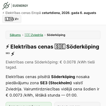
⚡️ Elektrības cenas Eiropā
ceturtdiena, 2026. gada 6. augusts
🇱🇻
LV
▾
Sākums
›
🇸🇪
Zviedrija
›
Söderköping
⚡️
Elektrības cenas
🇸🇪
Söderköping
⚡️
SE3
Elektrības cena Söderköping: € 0.0078 /kWh tieši
tagad.
Elektrības cenas pilsētā
Söderköping
nosaka
piedāvājumu zona
SE3 (Stockholm)
valstī
Zviedrija. Vairumtirdzniecības vidējā cena šodien ir
€ 0.0073 /kWh, lētākā stunda — 01:00.