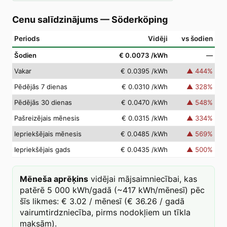
Cenu salīdzinājums
—
Söderköping
Periods
Vidēji
vs šodien
Šodien
€ 0.0073
/kWh
—
Vakar
€ 0.0395
/kWh
▲
444
%
Pēdējās 7 dienas
€ 0.0310
/kWh
▲
328
%
Pēdējās 30 dienas
€ 0.0470
/kWh
▲
548
%
Pašreizējais mēnesis
€ 0.0315
/kWh
▲
334
%
Iepriekšējais mēnesis
€ 0.0485
/kWh
▲
569
%
Iepriekšējais gads
€ 0.0435
/kWh
▲
500
%
Mēneša aprēķins
vidējai mājsaimniecībai, kas
patērē 5 000 kWh/gadā (~417 kWh/mēnesī) pēc
šīs likmes: € 3.02 / mēnesī (€ 36.26 / gadā
vairumtirdzniecība, pirms nodokļiem un tīkla
maksām).