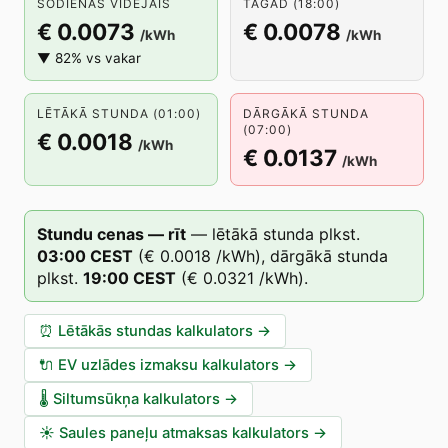
ŠODIENAS VIDĒJAIS
TAGAD (18:00)
€ 0.0073
€ 0.0078
/kWh
/kWh
▼ 82% vs vakar
LĒTĀKĀ STUNDA (01:00)
DĀRGĀKĀ STUNDA
(07:00)
€ 0.0018
/kWh
€ 0.0137
/kWh
Stundu cenas — rīt
—
lētākā stunda plkst.
03
:00
CEST
(
€ 0.0018
/kWh),
dārgākā stunda
plkst.
19
:00
CEST
(
€ 0.0321
/kWh).
⏰
Lētākās stundas kalkulators
→
🔌
EV uzlādes izmaksu kalkulators
→
🌡️
Siltumsūkņa kalkulators
→
☀️
Saules paneļu atmaksas kalkulators
→