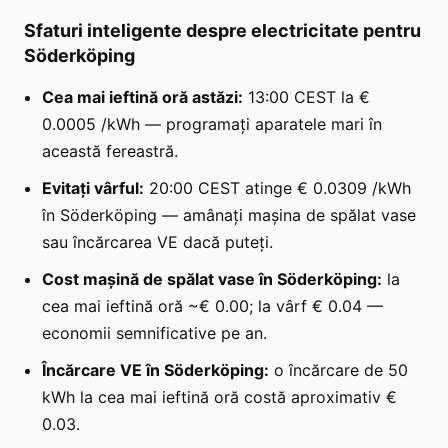
Sfaturi inteligente despre electricitate pentru
Söderköping
Cea mai ieftină oră astăzi:
13:00 CEST la €
0.0005 /kWh — programați aparatele mari în
această fereastră.
Evitați vârful:
20:00 CEST atinge € 0.0309 /kWh
în Söderköping — amânați mașina de spălat vase
sau încărcarea VE dacă puteți.
Cost mașină de spălat vase în Söderköping:
la
cea mai ieftină oră ~€ 0.00; la vârf € 0.04 —
economii semnificative pe an.
Încărcare VE în Söderköping:
o încărcare de 50
kWh la cea mai ieftină oră costă aproximativ €
0.03.