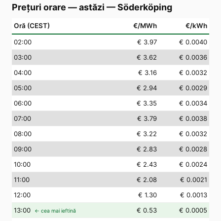
Prețuri orare — astăzi
—
Söderköping
Oră (CEST)
€/MWh
€/kWh
02
:00
€ 3.97
€ 0.0040
03
:00
€ 3.62
€ 0.0036
04
:00
€ 3.16
€ 0.0032
05
:00
€ 2.94
€ 0.0029
06
:00
€ 3.35
€ 0.0034
07
:00
€ 3.79
€ 0.0038
08
:00
€ 3.22
€ 0.0032
09
:00
€ 2.83
€ 0.0028
10
:00
€ 2.43
€ 0.0024
11
:00
€ 2.08
€ 0.0021
12
:00
€ 1.30
€ 0.0013
13
:00
€ 0.53
€ 0.0005
← cea mai ieftină