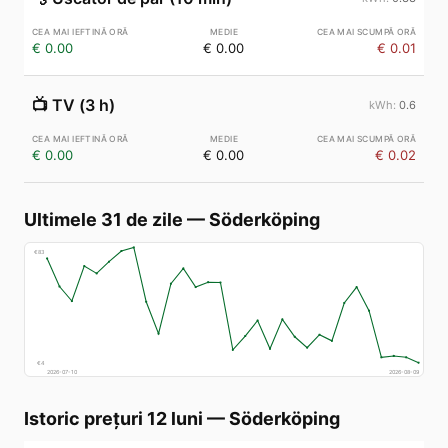
€ 0.00
€ 0.00
€ 0.01
📺
TV (3 h)
0.6
€ 0.00
€ 0.00
€ 0.02
Ultimele 31 de zile
—
Söderköping
€
83
€
4
2026-07-10
2026-08-09
Istoric prețuri 12 luni
—
Söderköping