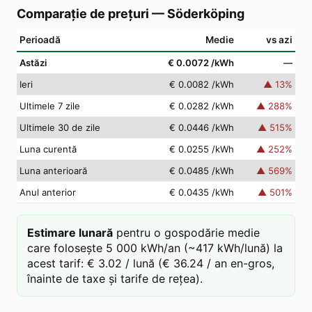
Comparație de prețuri
—
Söderköping
Perioadă
Medie
vs azi
Astăzi
€ 0.0072
/kWh
—
Ieri
€ 0.0082
/kWh
▲
13
%
Ultimele 7 zile
€ 0.0282
/kWh
▲
288
%
Ultimele 30 de zile
€ 0.0446
/kWh
▲
515
%
Luna curentă
€ 0.0255
/kWh
▲
252
%
Luna anterioară
€ 0.0485
/kWh
▲
569
%
Anul anterior
€ 0.0435
/kWh
▲
501
%
Estimare lunară
pentru o gospodărie medie
care folosește 5 000 kWh/an (~417 kWh/lună) la
acest tarif: € 3.02 / lună (€ 36.24 / an en-gros,
înainte de taxe și tarife de rețea).