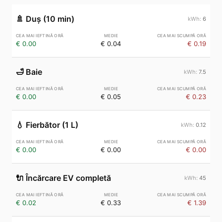
🚿
Duș (10 min)
6
€ 0.00
€ 0.04
€ 0.19
🛁
Baie
7.5
€ 0.00
€ 0.05
€ 0.23
💧
Fierbător (1 L)
0.12
€ 0.00
€ 0.00
€ 0.00
🔌
Încărcare EV completă
45
€ 0.02
€ 0.33
€ 1.39