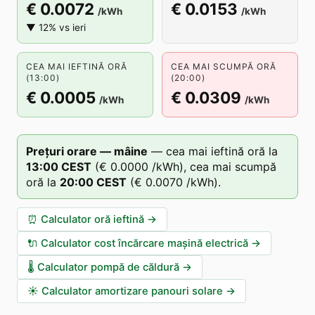
€ 0.0072
€ 0.0153
/kWh
/kWh
▼ 12% vs ieri
CEA MAI IEFTINĂ ORĂ
CEA MAI SCUMPĂ ORĂ
(13:00)
(20:00)
€ 0.0005
€ 0.0309
/kWh
/kWh
Prețuri orare — mâine
—
cea mai ieftină oră la
13
:00
CEST
(
€ 0.0000
/kWh),
cea mai scumpă
oră la
20
:00
CEST
(
€ 0.0070
/kWh).
⏰
Calculator oră ieftină
→
🔌
Calculator cost încărcare mașină electrică
→
🌡️
Calculator pompă de căldură
→
☀️
Calculator amortizare panouri solare
→