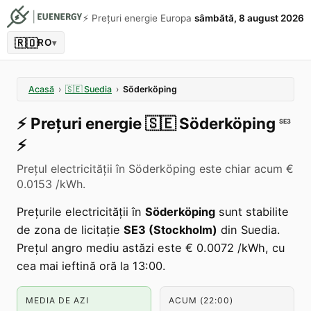
⚡️ Prețuri energie Europa
sâmbătă, 8 august 2026
🇷🇴
RO
▾
Acasă
›
🇸🇪
Suedia
›
Söderköping
⚡️
Prețuri energie
🇸🇪
Söderköping
SE3
⚡️
Prețul electricității în Söderköping este chiar acum €
0.0153 /kWh.
Prețurile electricității în
Söderköping
sunt stabilite
de zona de licitație
SE3 (Stockholm)
din Suedia.
Prețul angro mediu astăzi este € 0.0072 /kWh, cu
cea mai ieftină oră la 13:00.
MEDIA DE AZI
ACUM (22:00)