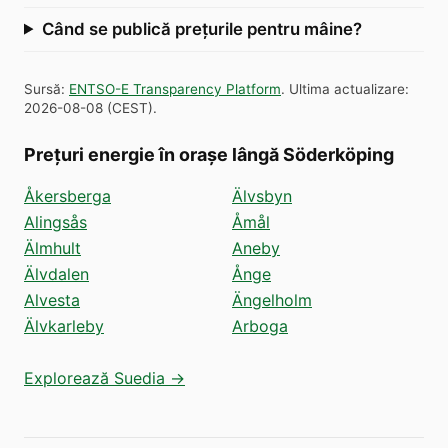
Când se publică prețurile pentru mâine?
Sursă
:
ENTSO-E Transparency Platform
.
Ultima actualizare
:
2026-08-08
(
CEST
).
Prețuri energie în orașe lângă Söderköping
Åkersberga
Älvsbyn
Alingsås
Åmål
Älmhult
Aneby
Älvdalen
Ånge
Alvesta
Ängelholm
Älvkarleby
Arboga
Explorează Suedia →