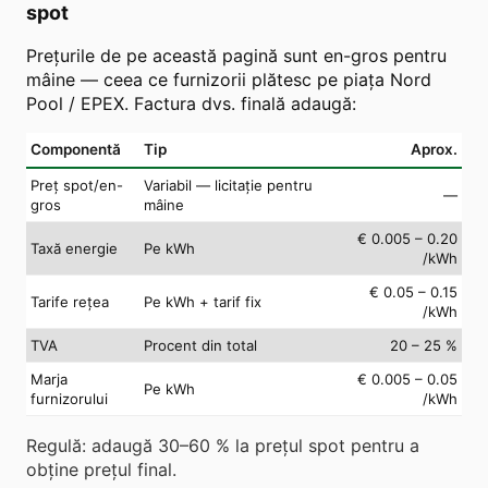
spot
Prețurile de pe această pagină sunt en-gros pentru
mâine — ceea ce furnizorii plătesc pe piața Nord
Pool / EPEX. Factura dvs. finală adaugă:
Componentă
Tip
Aprox.
Preț spot/en-
Variabil — licitație pentru
—
gros
mâine
€ 0.005 – 0.20
Taxă energie
Pe kWh
/kWh
€ 0.05 – 0.15
Tarife rețea
Pe kWh + tarif fix
/kWh
TVA
Procent din total
20 – 25 %
Marja
€ 0.005 – 0.05
Pe kWh
furnizorului
/kWh
Regulă: adaugă 30–60 % la prețul spot pentru a
obține prețul final.