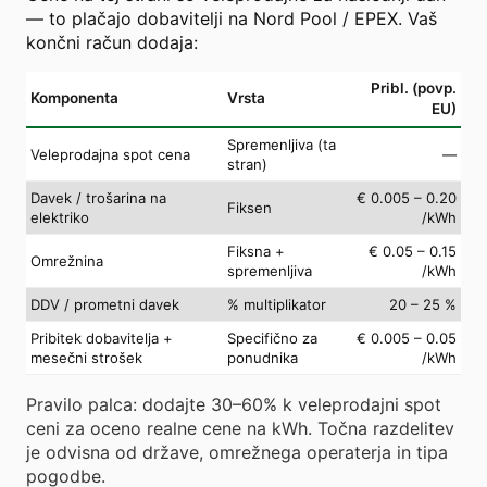
— to plačajo dobavitelji na Nord Pool / EPEX. Vaš
končni račun dodaja:
Pribl. (povp.
Komponenta
Vrsta
EU)
Spremenljiva (ta
Veleprodajna spot cena
—
stran)
Davek / trošarina na
€ 0.005 – 0.20
Fiksen
elektriko
/kWh
Fiksna +
€ 0.05 – 0.15
Omrežnina
spremenljiva
/kWh
DDV / prometni davek
% multiplikator
20 – 25 %
Pribitek dobavitelja +
Specifično za
€ 0.005 – 0.05
mesečni strošek
ponudnika
/kWh
Pravilo palca: dodajte 30–60% k veleprodajni spot
ceni za oceno realne cene na kWh. Točna razdelitev
je odvisna od države, omrežnega operaterja in tipa
pogodbe.