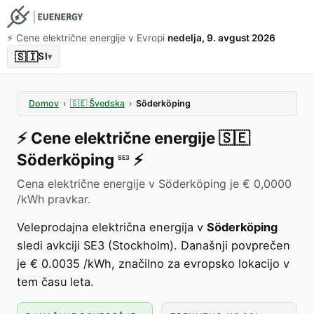
⚡️ Cene električne energije v Evropi
nedelja, 9. avgust 2026
🇸🇮
SI
▾
Domov
›
🇸🇪
Švedska
›
Söderköping
⚡️
Cene električne energije
🇸🇪
Söderköping
⚡️
SE3
Cena električne energije v Söderköping je € 0,0000
/kWh pravkar.
Veleprodajna električna energija v
Söderköping
sledi avkciji SE3 (Stockholm). Današnji povprečen
je € 0.0035 /kWh, značilno za evropsko lokacijo v
tem času leta.