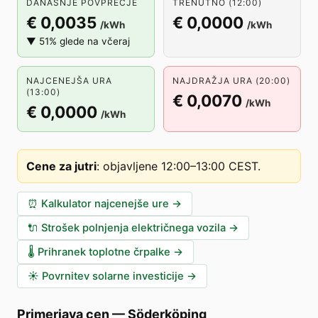
DANAŠNJE POVPREČJE
TRENUTNO (12:00)
€ 0,0035
€ 0,0000
/kWh
/kWh
▼ 51% glede na včeraj
NAJCENEJŠA URA
NAJDRAŽJA URA (20:00)
(13:00)
€ 0,0070
/kWh
€ 0,0000
/kWh
Cene za jutri
:
objavljene 12:00–13:00 CEST
.
⏰
Kalkulator najcenejše ure
→
🔌
Strošek polnjenja električnega vozila
→
🌡️
Prihranek toplotne črpalke
→
☀️
Povrnitev solarne investicije
→
Primerjava cen
—
Söderköping