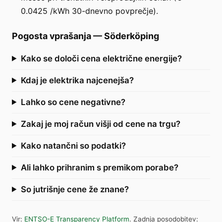
0.0425 /kWh 30-dnevno povprečje).
Pogosta vprašanja
—
Söderköping
Kako se določi cena električne energije?
Kdaj je elektrika najcenejša?
Lahko so cene negativne?
Zakaj je moj račun višji od cene na trgu?
Kako natančni so podatki?
Ali lahko prihranim s premikom porabe?
So jutrišnje cene že znane?
Vir
:
ENTSO-E Transparency Platform
.
Zadnja posodobitev
: