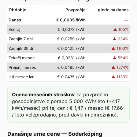
Obdobje
Povprečje
glede na danes
Danes
€ 0,0035
/kWh
—
Včeraj
€ 0,0072
/kWh
▲
105
%
Zadnjih 7 dni
€ 0,0259
/kWh
▲
634
%
Zadnjih 30 dni
€ 0,0425
/kWh
▲
1103
%
Tekoči mesec
€ 0,0231
/kWh
▲
554
%
Prejšnji mesec
€ 0,0485
/kWh
▲
1274
%
Isti mesec lani
€ 0,0435
/kWh
▲
1133
%
Ocena mesečnih stroškov
za povprečno
gospodinjstvo z porabo 5 000 kWh/leto (~417
kWh/mesec) pri tej ceni: € 1,47 / mesec (€ 17,66
/ leto veleprodajno, pred davki in omrežnino).
Današnje urne cene
—
Söderköping