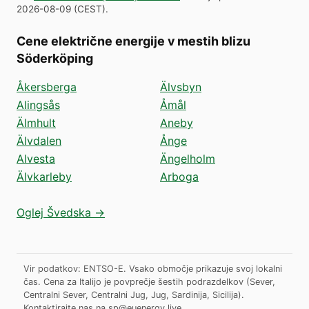
2026-08-09
(
CEST
).
Cene električne energije v mestih blizu
Söderköping
Åkersberga
Älvsbyn
Alingsås
Åmål
Älmhult
Aneby
Älvdalen
Ånge
Alvesta
Ängelholm
Älvkarleby
Arboga
Oglej Švedska →
Vir podatkov: ENTSO-E. Vsako območje prikazuje svoj lokalni
čas. Cena za Italijo je povprečje šestih podrazdelkov (Sever,
Centralni Sever, Centralni Jug, Jug, Sardinija, Sicilija).
Kontaktirajte nas na
sp@euenergy.live
.