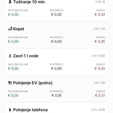
🚿
Tuširanje 10 min
6
€ 0,00
€ 0,02
€ 0,04
🛁
Kopel
7.5
€ 0,00
€ 0,03
€ 0,05
💧
Zavri 1 l vode
0.12
€ 0,00
€ 0,00
€ 0,00
🔌
Polnjenje EV (polno)
45
€ 0,00
€ 0,16
€ 0,31
📱
Polnjenje telefona
0.02