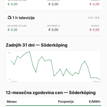
€ 0,00
€ 0,00
€ 0,00
📺
1 h televizije
0.6
€ 0,00
€ 0,00
€ 0,00
Zadnjih 31 dni
—
Söderköping
€
83
€
4
2026-07-11
2026-08-09
12-mesečna zgodovina cen
—
Söderköping
Mesec
Povprečje
€/MWh