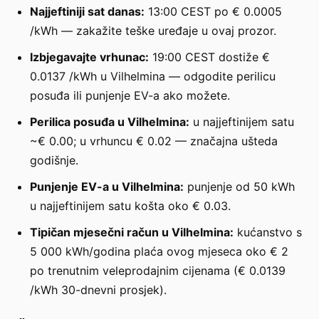
Najjeftiniji sat danas:
13:00 CEST po € 0.0005
/kWh — zakažite teške uređaje u ovaj prozor.
Izbjegavajte vrhunac:
19:00 CEST dostiže €
0.0137 /kWh u Vilhelmina — odgodite perilicu
posuđa ili punjenje EV-a ako možete.
Perilica posuđa u Vilhelmina:
u najjeftinijem satu
~€ 0.00; u vrhuncu € 0.02 — značajna ušteda
godišnje.
Punjenje EV-a u Vilhelmina:
punjenje od 50 kWh
u najjeftinijem satu košta oko € 0.03.
Tipičan mjesečni račun u Vilhelmina:
kućanstvo s
5 000 kWh/godina plaća ovog mjeseca oko € 2
po trenutnim veleprodajnim cijenama (€ 0.0139
/kWh 30-dnevni prosjek).