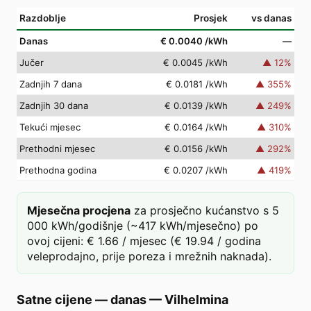
Razdoblje
Prosjek
vs danas
Danas
€ 0.0040
/kWh
—
Jučer
€ 0.0045
/kWh
▲
12
%
Zadnjih 7 dana
€ 0.0181
/kWh
▲
355
%
Zadnjih 30 dana
€ 0.0139
/kWh
▲
249
%
Tekući mjesec
€ 0.0164
/kWh
▲
310
%
Prethodni mjesec
€ 0.0156
/kWh
▲
292
%
Prethodna godina
€ 0.0207
/kWh
▲
419
%
Mjesečna procjena
za prosječno kućanstvo s 5
000 kWh/godišnje (~417 kWh/mjesečno) po
ovoj cijeni: € 1.66 / mjesec (€ 19.94 / godina
veleprodajno, prije poreza i mrežnih naknada).
Satne cijene — danas
—
Vilhelmina