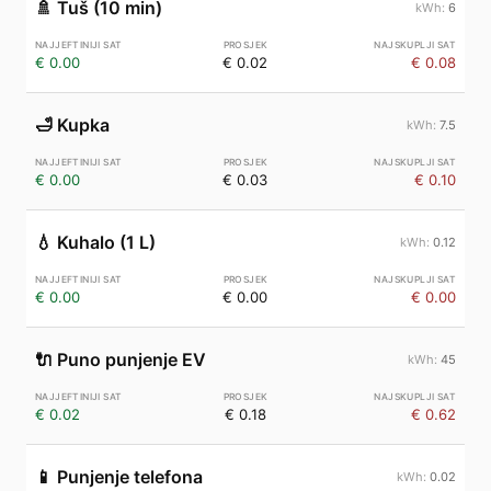
🚿
Tuš (10 min)
6
€ 0.00
€ 0.02
€ 0.08
🛁
Kupka
7.5
€ 0.00
€ 0.03
€ 0.10
💧
Kuhalo (1 L)
0.12
€ 0.00
€ 0.00
€ 0.00
🔌
Puno punjenje EV
45
€ 0.02
€ 0.18
€ 0.62
📱
Punjenje telefona
0.02