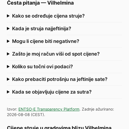
Česta pitanja
—
Vilhelmina
Kako se određuje cijena struje?
Kada je struja najjeftinija?
Mogu li cijene biti negativne?
Zašto je moj račun viši od spot cijene?
Koliko su točni ovi podaci?
Kako prebaciti potrošnju na jeftinije sate?
Kada se objavljuju cijene za sutra?
Izvor
:
ENTSO-E Transparency Platform
.
Zadnje ažurirano
:
2026-08-08
(
CEST
).
Cijene struje u gradovima blizu Vilhelmina