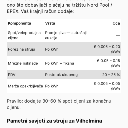
ono što dobavljači plaćaju na tržištu Nord Pool /
EPEX. Vaš krajnji račun dodaje:
Komponenta
Vrsta
Cca
Spot/veleprodajna
Promjenjiva — sutrašnji
—
cijena
aukcija
€ 0.005 – 0.20
Porez na struju
Po kWh
/kWh
€ 0.05 – 0.15
Mrežne naknade
Po kWh + fiksna
/kWh
PDV
Postotak ukupnog
20 – 25 %
€ 0.005 – 0.05
Marža opskrbljivača
Po kWh
/kWh
Pravilo: dodajte 30–60 % spot cijeni za konačnu
cijenu.
Pametni savjeti za struju za Vilhelmina