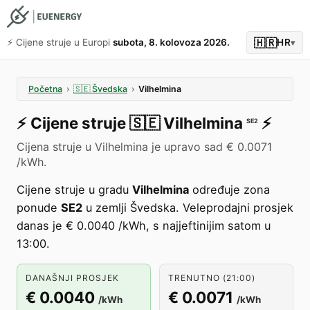
🇭🇷
⚡️ Cijene struje u Europi
subota, 8. kolovoza 2026.
HR
▾
Početna
›
🇸🇪
Švedska
›
Vilhelmina
⚡️
Cijene struje
🇸🇪
Vilhelmina
⚡️
SE2
Cijena struje u Vilhelmina je upravo sad € 0.0071
/kWh.
Cijene struje u gradu
Vilhelmina
određuje zona
ponude
SE2
u zemlji Švedska. Veleprodajni prosjek
danas je € 0.0040 /kWh, s najjeftinijim satom u
13:00.
DANAŠNJI PROSJEK
TRENUTNO (21:00)
€ 0.0040
€ 0.0071
/kWh
/kWh