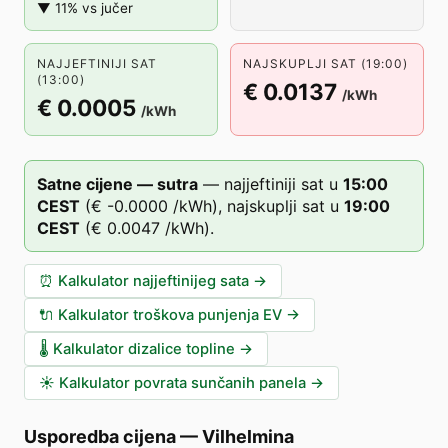
▼ 11% vs jučer
NAJJEFTINIJI SAT
NAJSKUPLJI SAT (19:00)
(13:00)
€ 0.0137
/kWh
€ 0.0005
/kWh
Satne cijene — sutra
—
najjeftiniji sat u
15
:00
CEST
(
€ -0.0000
/kWh),
najskuplji sat u
19
:00
CEST
(
€ 0.0047
/kWh).
⏰
Kalkulator najjeftinijeg sata
→
🔌
Kalkulator troškova punjenja EV
→
🌡️
Kalkulator dizalice topline
→
☀️
Kalkulator povrata sunčanih panela
→
Usporedba cijena
—
Vilhelmina