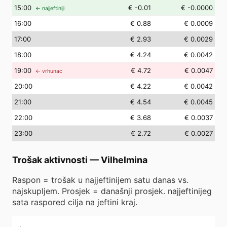
15
:00
€ -0.01
€ -0.0000
← najjeftiniji
16
:00
€ 0.88
€ 0.0009
17
:00
€ 2.93
€ 0.0029
18
:00
€ 4.24
€ 0.0042
19
:00
€ 4.72
€ 0.0047
← vrhunac
20
:00
€ 4.22
€ 0.0042
21
:00
€ 4.54
€ 0.0045
22
:00
€ 3.68
€ 0.0037
23
:00
€ 2.72
€ 0.0027
Trošak aktivnosti
—
Vilhelmina
Raspon = trošak u najjeftinijem satu danas vs.
najskupljem. Prosjek = današnji prosjek. najjeftinijeg
sata raspored cilja na jeftini kraj.