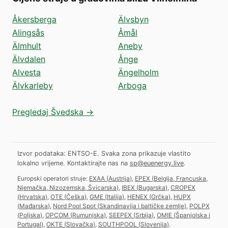
Åkersberga
Älvsbyn
Alingsås
Åmål
Älmhult
Aneby
Älvdalen
Ånge
Alvesta
Ängelholm
Älvkarleby
Arboga
Pregledaj Švedska →
Izvor podataka: ENTSO-E. Svaka zona prikazuje vlastito
lokalno vrijeme.
Kontaktirajte nas na
sp@euenergy.live
.
Europski operatori struje:
EXAA
(
Austrija
)
,
EPEX
(
Belgija, Francuska,
Njemačka, Nizozemska, Švicarska
)
,
IBEX
(
Bugarska
)
,
CROPEX
(
Hrvatska
)
,
OTE
(
Češka
)
,
GME
(
Italija
)
,
HENEX
(
Grčka
)
,
HUPX
(
Mađarska
)
,
Nord Pool Spot
(
Skandinavija i baltičke zemlje
)
,
POLPX
(
Poljska
)
,
OPCOM
(
Rumunjska
)
,
SEEPEX
(
Srbija
)
,
OMIE
(
Španjolska i
Portugal
)
,
OKTE
(
Slovačka
)
,
SOUTHPOOL
(
Slovenija
)
.