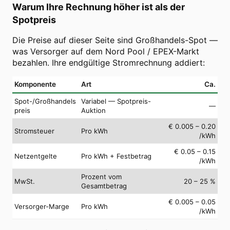
Warum Ihre Rechnung höher ist als der
Spotpreis
Die Preise auf dieser Seite sind Großhandels-Spot —
was Versorger auf dem Nord Pool / EPEX-Markt
bezahlen. Ihre endgültige Stromrechnung addiert:
Komponente
Art
Ca.
Spot-/Großhandels
Variabel — Spotpreis-
—
preis
Auktion
€ 0.005 – 0.20
Stromsteuer
Pro kWh
/kWh
€ 0.05 – 0.15
Netzentgelte
Pro kWh + Festbetrag
/kWh
Prozent vom
MwSt.
20 – 25 %
Gesamtbetrag
€ 0.005 – 0.05
Versorger-Marge
Pro kWh
/kWh