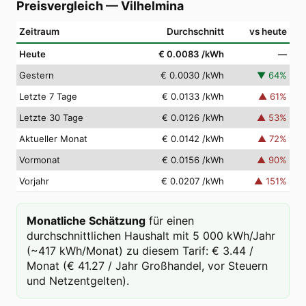
Preisvergleich
—
Vilhelmina
Zeitraum
Durchschnitt
vs heute
Heute
€ 0.0083
/kWh
—
Gestern
€ 0.0030
/kWh
▼
64
%
Letzte 7 Tage
€ 0.0133
/kWh
▲
61
%
Letzte 30 Tage
€ 0.0126
/kWh
▲
53
%
Aktueller Monat
€ 0.0142
/kWh
▲
72
%
Vormonat
€ 0.0156
/kWh
▲
90
%
Vorjahr
€ 0.0207
/kWh
▲
151
%
Monatliche Schätzung
für einen
durchschnittlichen Haushalt mit 5 000 kWh/Jahr
(~417 kWh/Monat) zu diesem Tarif: € 3.44 /
Monat (€ 41.27 / Jahr Großhandel, vor Steuern
und Netzentgelten).