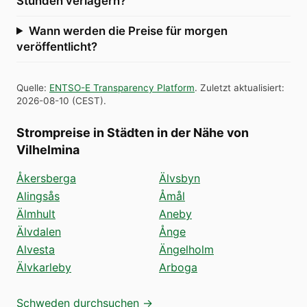
Stunden verlagern?
Wann werden die Preise für morgen
veröffentlicht?
Quelle
:
ENTSO-E Transparency Platform
.
Zuletzt aktualisiert
:
2026-08-10
(
CEST
).
Strompreise in Städten in der Nähe von
Vilhelmina
Åkersberga
Älvsbyn
Alingsås
Åmål
Älmhult
Aneby
Älvdalen
Ånge
Alvesta
Ängelholm
Älvkarleby
Arboga
Schweden durchsuchen →