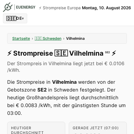
⚡️ Strompreise Europa
Montag, 10. August 2026
🇩🇪
DE
▾
Startseite
›
🇸🇪
Schweden
›
Vilhelmina
⚡️
Strompreise
🇸🇪
Vilhelmina
⚡️
SE2
Der Strompreis in Vilhelmina liegt jetzt bei € 0.0106
/kWh.
Die Strompreise in
Vilhelmina
werden von der
Gebotszone
SE2
in Schweden festgelegt. Der
heutige Großhandelspreis liegt durchschnittlich
bei € 0.0083 /kWh, mit der günstigsten Stunde um
03:00.
HEUTIGER
GERADE JETZT (07:00)
DURCHSCHNITT