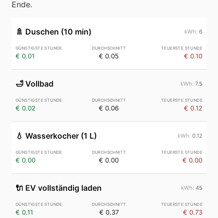
Ende.
🚿
Duschen (10 min)
6
€ 0.01
€ 0.05
€ 0.10
🛁
Vollbad
7.5
€ 0.02
€ 0.06
€ 0.12
💧
Wasserkocher (1 L)
0.12
€ 0.00
€ 0.00
€ 0.00
🔌
EV vollständig laden
45
€ 0.11
€ 0.37
€ 0.73