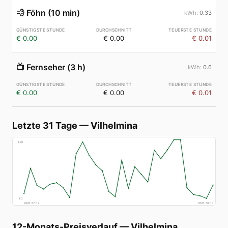
💨
Föhn (10 min)
0.33
€ 0.00
€ 0.00
€ 0.01
📺
Fernseher (3 h)
0.6
€ 0.00
€ 0.00
€ 0.01
Letzte 31 Tage
—
Vilhelmina
€
26
€
3
2026-07-12
2026-08-10
12-Monats-Preisverlauf
—
Vilhelmina