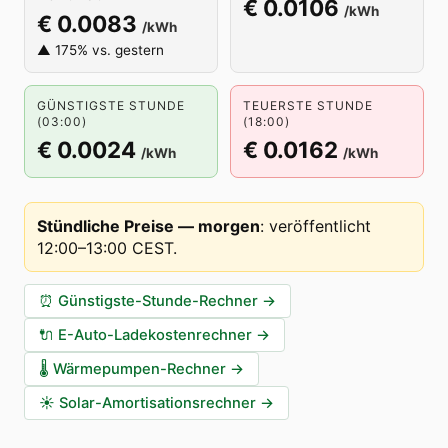
€ 0.0106
/kWh
€ 0.0083
/kWh
▲ 175% vs. gestern
GÜNSTIGSTE STUNDE
TEUERSTE STUNDE
(03:00)
(18:00)
€ 0.0024
€ 0.0162
/kWh
/kWh
Stündliche Preise — morgen
:
veröffentlicht
12:00–13:00 CEST
.
⏰
Günstigste-Stunde-Rechner
→
🔌
E-Auto-Ladekostenrechner
→
🌡️
Wärmepumpen-Rechner
→
☀️
Solar-Amortisationsrechner
→