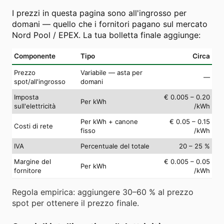
I prezzi in questa pagina sono all'ingrosso per
domani — quello che i fornitori pagano sul mercato
Nord Pool / EPEX. La tua bolletta finale aggiunge:
Componente
Tipo
Circa
Prezzo
Variabile — asta per
—
spot/all'ingrosso
domani
Imposta
€ 0.005 – 0.20
Per kWh
sull'elettricità
/kWh
Per kWh + canone
€ 0.05 – 0.15
Costi di rete
fisso
/kWh
IVA
Percentuale del totale
20 – 25 %
Margine del
€ 0.005 – 0.05
Per kWh
fornitore
/kWh
Regola empirica: aggiungere 30–60 % al prezzo
spot per ottenere il prezzo finale.