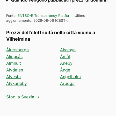
Fonte
:
ENTSO-E Transparency Platform
.
Ultimo
aggiornamento
:
2026-08-06
(
CEST
).
Prezzi dell'elettricità nelle città vicino a
Vilhelmina
Åkersberga
Älvsbyn
Alingsås
Åmål
Älmhult
Aneby
Älvdalen
Ånge
Alvesta
Ängelholm
Älvkarleby
Arboga
Sfoglia Svezia →