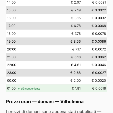
14
:00
€ 2.07
€ 0.0021
15
:00
€ 2.19
€ 0.0022
16
:00
€ 3.15
€ 0.0032
17
:00
€ 6.78
€ 0.0068
18
:00
€ 7.78
€ 0.0078
19
:00
€ 8.56
€ 0.0086
20
:00
€ 7.17
€ 0.0072
21
:00
€ 6.18
€ 0.0062
22
:00
€ 4.61
€ 0.0046
23
:00
€ 2.68
€ 0.0027
00
:00
€ 2.00
€ 0.0020
01
:00
€ 1.81
€ 0.0018
← più conveniente
Prezzi orari — domani
—
Vilhelmina
I prezzi di domani sono appena stati pubblicati —