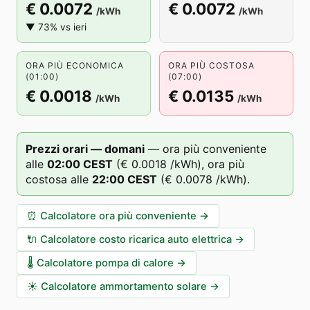
€ 0.0072
€ 0.0072
/kWh
/kWh
▼ 73% vs ieri
ORA PIÙ ECONOMICA
ORA PIÙ COSTOSA
(01:00)
(07:00)
€ 0.0018
€ 0.0135
/kWh
/kWh
Prezzi orari — domani
—
ora più conveniente
alle
02
:00
CEST
(
€ 0.0018
/kWh),
ora più
costosa alle
22
:00
CEST
(
€ 0.0078
/kWh).
⏰
Calcolatore ora più conveniente
→
🔌
Calcolatore costo ricarica auto elettrica
→
🌡️
Calcolatore pompa di calore
→
☀️
Calcolatore ammortamento solare
→