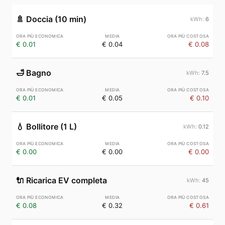
🚿
Doccia (10 min)
6
€ 0.01
€ 0.04
€ 0.08
🛁
Bagno
7.5
€ 0.01
€ 0.05
€ 0.10
💧
Bollitore (1 L)
0.12
€ 0.00
€ 0.00
€ 0.00
🔌
Ricarica EV completa
45
€ 0.08
€ 0.32
€ 0.61