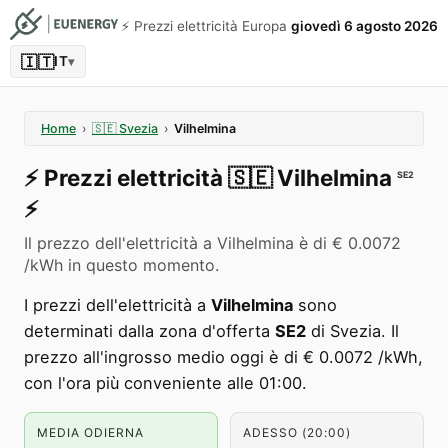
⚡️ Prezzi elettricità Europa
giovedì 6 agosto 2026
🇮🇹
IT
▾
Home
›
🇸🇪
Svezia
›
Vilhelmina
⚡️
Prezzi elettricità
🇸🇪
Vilhelmina
SE2
⚡️
Il prezzo dell'elettricità a Vilhelmina è di € 0.0072
/kWh in questo momento.
I prezzi dell'elettricità a
Vilhelmina
sono
determinati dalla zona d'offerta
SE2
di Svezia. Il
prezzo all'ingrosso medio oggi è di € 0.0072 /kWh,
con l'ora più conveniente alle 01:00.
MEDIA ODIERNA
ADESSO (20:00)