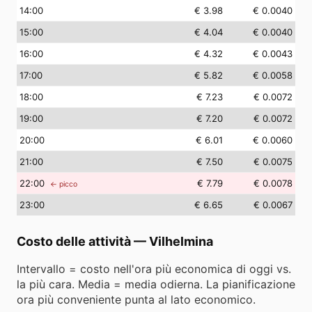
14
:00
€ 3.98
€ 0.0040
15
:00
€ 4.04
€ 0.0040
16
:00
€ 4.32
€ 0.0043
17
:00
€ 5.82
€ 0.0058
18
:00
€ 7.23
€ 0.0072
19
:00
€ 7.20
€ 0.0072
20
:00
€ 6.01
€ 0.0060
21
:00
€ 7.50
€ 0.0075
22
:00
€ 7.79
€ 0.0078
← picco
23
:00
€ 6.65
€ 0.0067
Costo delle attività
—
Vilhelmina
Intervallo = costo nell'ora più economica di oggi vs.
la più cara. Media = media odierna. La pianificazione
ora più conveniente punta al lato economico.