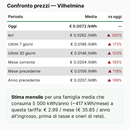
Confronto prezzi
—
Vilhelmina
Periodo
Media
vs oggi
Oggi
€ 0.0072
/kWh
—
Ieri
€ 0.0262
/kWh
▲
265
%
Ultimi 7 giorni
€ 0.0196
/kWh
▲
173
%
Ultimi 30 giorni
€ 0.0146
/kWh
▲
103
%
Mese corrente
€ 0.0204
/kWh
▲
185
%
Mese precedente
€ 0.0156
/kWh
▲
118
%
Anno precedente
€ 0.0207
/kWh
▲
189
%
Stima mensile
per una famiglia media che
consuma 5 000 kWh/anno (~417 kWh/mese) a
questa tariffa: € 2.99 / mese (€ 35.85 / anno
all'ingrosso, prima di tasse e oneri di rete).