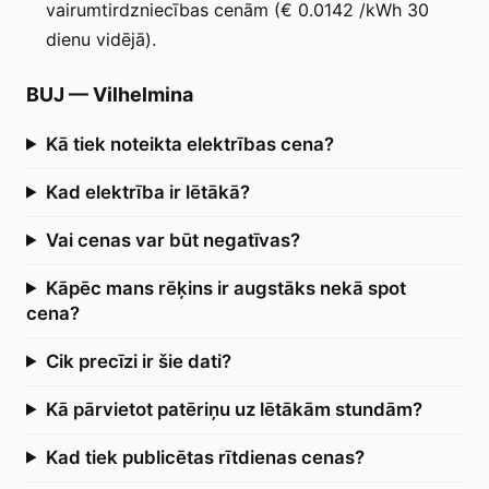
vairumtirdzniecības cenām (€ 0.0142 /kWh 30
dienu vidējā).
BUJ
—
Vilhelmina
Kā tiek noteikta elektrības cena?
Kad elektrība ir lētākā?
Vai cenas var būt negatīvas?
Kāpēc mans rēķins ir augstāks nekā spot
cena?
Cik precīzi ir šie dati?
Kā pārvietot patēriņu uz lētākām stundām?
Kad tiek publicētas rītdienas cenas?