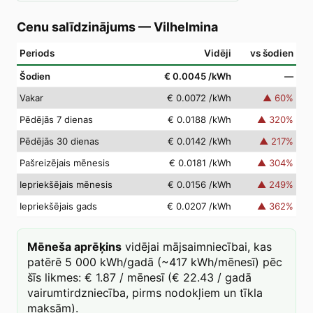
Cenu salīdzinājums
—
Vilhelmina
Periods
Vidēji
vs šodien
Šodien
€ 0.0045
/kWh
—
Vakar
€ 0.0072
/kWh
▲
60
%
Pēdējās 7 dienas
€ 0.0188
/kWh
▲
320
%
Pēdējās 30 dienas
€ 0.0142
/kWh
▲
217
%
Pašreizējais mēnesis
€ 0.0181
/kWh
▲
304
%
Iepriekšējais mēnesis
€ 0.0156
/kWh
▲
249
%
Iepriekšējais gads
€ 0.0207
/kWh
▲
362
%
Mēneša aprēķins
vidējai mājsaimniecībai, kas
patērē 5 000 kWh/gadā (~417 kWh/mēnesī) pēc
šīs likmes: € 1.87 / mēnesī (€ 22.43 / gadā
vairumtirdzniecība, pirms nodokļiem un tīkla
maksām).