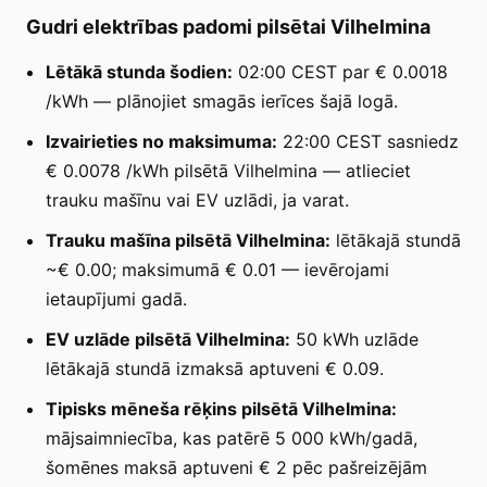
Gudri elektrības padomi pilsētai Vilhelmina
Lētākā stunda šodien:
02:00 CEST par € 0.0018
/kWh — plānojiet smagās ierīces šajā logā.
Izvairieties no maksimuma:
22:00 CEST sasniedz
€ 0.0078 /kWh pilsētā Vilhelmina — atlieciet
trauku mašīnu vai EV uzlādi, ja varat.
Trauku mašīna pilsētā Vilhelmina:
lētākajā stundā
~€ 0.00; maksimumā € 0.01 — ievērojami
ietaupījumi gadā.
EV uzlāde pilsētā Vilhelmina:
50 kWh uzlāde
lētākajā stundā izmaksā aptuveni € 0.09.
Tipisks mēneša rēķins pilsētā Vilhelmina:
mājsaimniecība, kas patērē 5 000 kWh/gadā,
šomēnes maksā aptuveni € 2 pēc pašreizējām