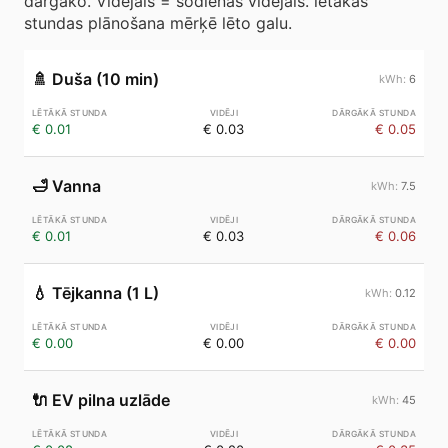
dārgāko. Vidējais = šodienas vidējais. lētākās
stundas plānošana mērķē lēto galu.
🚿
Duša (10 min)
6
€ 0.01
€ 0.03
€ 0.05
🛁
Vanna
7.5
€ 0.01
€ 0.03
€ 0.06
💧
Tējkanna (1 L)
0.12
€ 0.00
€ 0.00
€ 0.00
🔌
EV pilna uzlāde
45