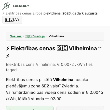
⚡️ Elektrības cenas Eiropā
piektdiena, 2026. gada 7. augusts
🇱🇻
LV
▾
Sākums
›
🇸🇪
Zviedrija
›
Vilhelmina
⚡️
Elektrības cenas
🇸🇪
Vilhelmina
SE2
⚡️
Elektrības cena Vilhelmina: € 0.0072 /kWh tieši
tagad.
Elektrības cenas pilsētā
Vilhelmina
nosaka
piedāvājumu zona
SE2
valstī Zviedrija.
Vairumtirdzniecības vidējā cena šodien ir € 0.0045
/kWh, lētākā stunda — 02:00.