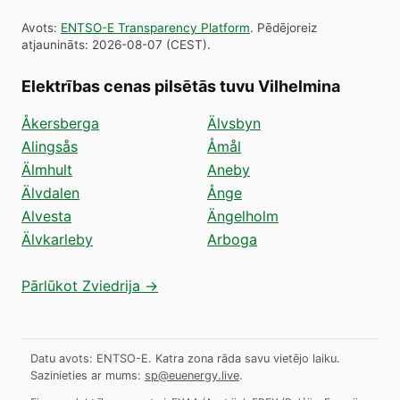
Avots
:
ENTSO-E Transparency Platform
.
Pēdējoreiz
atjaunināts
:
2026-08-07
(
CEST
).
Elektrības cenas pilsētās tuvu Vilhelmina
Åkersberga
Älvsbyn
Alingsås
Åmål
Älmhult
Aneby
Älvdalen
Ånge
Alvesta
Ängelholm
Älvkarleby
Arboga
Pārlūkot Zviedrija →
Datu avots: ENTSO-E. Katra zona rāda savu vietējo laiku.
Sazinieties ar mums:
sp@euenergy.live
.