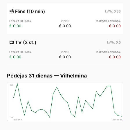
💨
Fēns (10 min)
0.33
€ 0.00
€ 0.00
€ 0.00
📺
TV (3 st.)
0.6
€ 0.00
€ 0.00
€ 0.00
Pēdējās 31 dienas
—
Vilhelmina
€
28
€
3
2026-07-09
2026-08-08