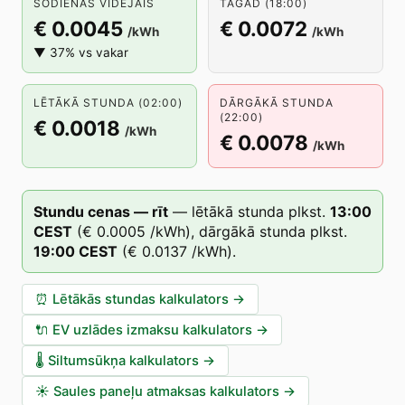
ŠODIENAS VIDĒJAIS
TAGAD (18:00)
€ 0.0045
€ 0.0072
/kWh
/kWh
▼ 37% vs vakar
LĒTĀKĀ STUNDA (02:00)
DĀRGĀKĀ STUNDA
(22:00)
€ 0.0018
/kWh
€ 0.0078
/kWh
Stundu cenas — rīt
—
lētākā stunda plkst.
13
:00
CEST
(
€ 0.0005
/kWh),
dārgākā stunda plkst.
19
:00
CEST
(
€ 0.0137
/kWh).
⏰
Lētākās stundas kalkulators
→
🔌
EV uzlādes izmaksu kalkulators
→
🌡️
Siltumsūkņa kalkulators
→
☀️
Saules paneļu atmaksas kalkulators
→