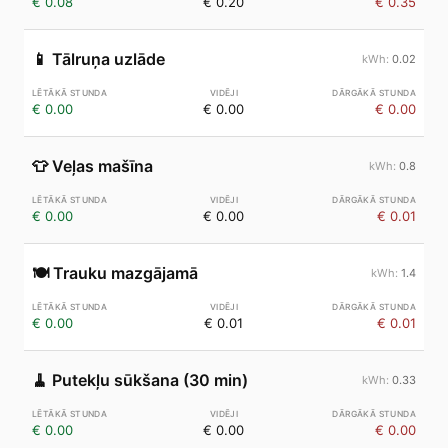
€ 0.08
€ 0.20
€ 0.35
📱
Tālruņa uzlāde
0.02
€ 0.00
€ 0.00
€ 0.00
👕
Veļas mašīna
0.8
€ 0.00
€ 0.00
€ 0.01
🍽️
Trauku mazgājamā
1.4
€ 0.00
€ 0.01
€ 0.01
🧹
Putekļu sūkšana (30 min)
0.33
€ 0.00
€ 0.00
€ 0.00