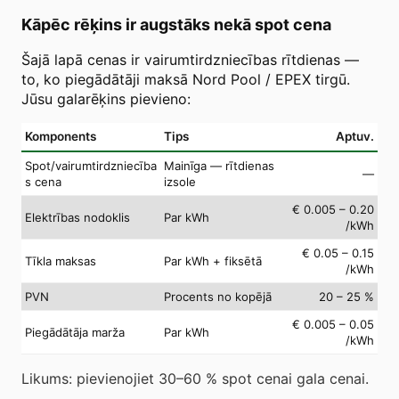
Kāpēc rēķins ir augstāks nekā spot cena
Šajā lapā cenas ir vairumtirdzniecības rītdienas —
to, ko piegādātāji maksā Nord Pool / EPEX tirgū.
Jūsu galarēķins pievieno:
Komponents
Tips
Aptuv.
Spot/vairumtirdzniecība
Mainīga — rītdienas
—
s cena
izsole
€ 0.005 – 0.20
Elektrības nodoklis
Par kWh
/kWh
€ 0.05 – 0.15
Tīkla maksas
Par kWh + fiksētā
/kWh
PVN
Procents no kopējā
20 – 25 %
€ 0.005 – 0.05
Piegādātāja marža
Par kWh
/kWh
Likums: pievienojiet 30–60 % spot cenai gala cenai.