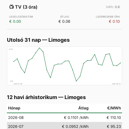
📺
TV (3 óra)
0.6
€ 0.00
€ 0.06
€ 0.10
Utolsó 31 nap
—
Limoges
€
153
€
50
2026-07-09
2026-08-07
12 havi árhistorikum
—
Limoges
Hónap
Átlag
€/MWh
2026-08
€ 0.1101
/kWh
€ 110.10
2026-07
€ 0.0952
/kWh
€ 95.23