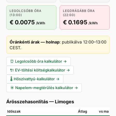
LEGOLCSÓBB ÓRA
LEGDRÁGÁBB ÓRA
(13:00)
(22:00)
€ 0.0075
€ 0.1695
/kWh
/kWh
Óránkénti árak — holnap
:
publikálva 12:00–13:00
CEST
.
⏰
Legolcsóbb óra kalkulátor
→
🔌
EV-töltési költségkalkulátor
→
🌡️
Hőszivattyú-kalkulátor
→
☀️
Napelem-megtérülés kalkulátor
→
Árösszehasonlítás
—
Limoges
Időszak
Átlag
vs ma