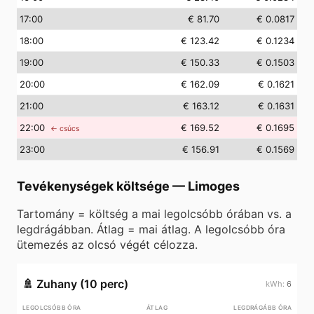
17
:00
€ 81.70
€ 0.0817
18
:00
€ 123.42
€ 0.1234
19
:00
€ 150.33
€ 0.1503
20
:00
€ 162.09
€ 0.1621
21
:00
€ 163.12
€ 0.1631
22
:00
€ 169.52
€ 0.1695
← csúcs
23
:00
€ 156.91
€ 0.1569
Tevékenységek költsége
—
Limoges
Tartomány = költség a mai legolcsóbb órában vs. a
legdrágábban. Átlag = mai átlag. A legolcsóbb óra
ütemezés az olcsó végét célozza.
🚿
Zuhany (10 perc)
6