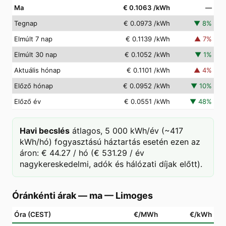
Ma
€ 0.1063
/kWh
—
Tegnap
€ 0.0973
/kWh
▼
8
%
Elmúlt 7 nap
€ 0.1139
/kWh
▲
7
%
Elmúlt 30 nap
€ 0.1052
/kWh
▼
1
%
Aktuális hónap
€ 0.1101
/kWh
▲
4
%
Előző hónap
€ 0.0952
/kWh
▼
10
%
Előző év
€ 0.0551
/kWh
▼
48
%
Havi becslés
átlagos, 5 000 kWh/év (~417
kWh/hó) fogyasztású háztartás esetén ezen az
áron: € 44.27 / hó (€ 531.29 / év
nagykereskedelmi, adók és hálózati díjak előtt).
Óránkénti árak — ma
—
Limoges
Óra (CEST)
€/MWh
€/kWh