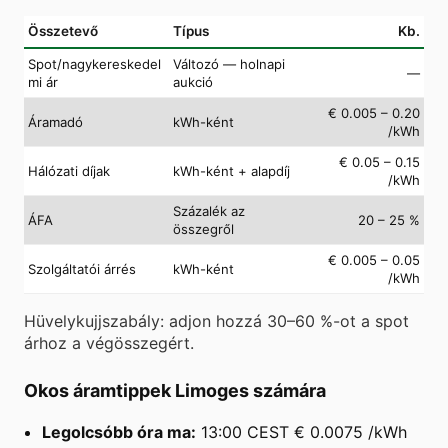
Összetevő
Típus
Kb.
Spot/nagykereskedel
Változó — holnapi
—
mi ár
aukció
€ 0.005 – 0.20
Áramadó
kWh-ként
/kWh
€ 0.05 – 0.15
Hálózati díjak
kWh-ként + alapdíj
/kWh
Százalék az
ÁFA
20 – 25 %
összegről
€ 0.005 – 0.05
Szolgáltatói árrés
kWh-ként
/kWh
Hüvelykujjszabály: adjon hozzá 30–60 %-ot a spot
árhoz a végösszegért.
Okos áramtippek Limoges számára
Legolcsóbb óra ma:
13:00 CEST € 0.0075 /kWh