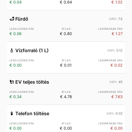
€ 0.04
€ 0.64
€ 1.02
🛁
Fürdő
7.5
€ 0.06
€ 0.80
€ 1.27
💧
Vízforraló (1 L)
0.12
€ 0.00
€ 0.01
€ 0.02
🔌
EV teljes töltés
45
€ 0.34
€ 4.78
€ 7.63
📱
Telefon töltése
0.02
€ 0.00
€ 0.00
€ 0.00