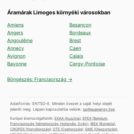
Áramárak Limoges környéki városokban
Amiens
Besançon
Angers
Bordeaux
Angoulême
Brest
Annecy
Caen
Avignon
Calais
Bayonne
Cergy-Pontoise
Böngészés: Franciaország →
Adatforrás: ENTSO-E. Minden övezet a saját helyi idejét
jeleníti meg.
Lépjen kapcsolatba velünk:
sp@euenergy.live
.
Európai áramszolgáltatók:
EXAA
(
Ausztria
)
,
EPEX
(
Belgium,
Franciaország, Németország, Hollandia, Svájc
)
,
IBEX
(
Bulgária
)
,
CROPEX
(
Horvátország
)
,
OTE
(
Csehország
)
,
GME
(
Olaszország
)
,