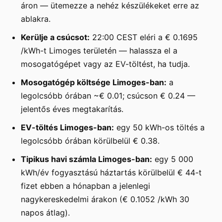
áron — ütemezze a nehéz készülékeket erre az
ablakra.
Kerülje a csúcsot:
22:00 CEST eléri a € 0.1695
/kWh-t Limoges területén — halassza el a
mosogatógépet vagy az EV-töltést, ha tudja.
Mosogatógép költsége Limoges-ban:
a
legolcsóbb órában ~€ 0.01; csúcson € 0.24 —
jelentős éves megtakarítás.
EV-töltés Limoges-ban:
egy 50 kWh-os töltés a
legolcsóbb órában körülbelül € 0.38.
Tipikus havi számla Limoges-ban:
egy 5 000
kWh/év fogyasztású háztartás körülbelül € 44-t
fizet ebben a hónapban a jelenlegi
nagykereskedelmi árakon (€ 0.1052 /kWh 30
napos átlag).