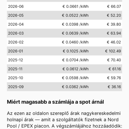
2026-06
€ 0.0661
/kWh
€ 66.07
2026-05
€ 0.0522
/kWh
€ 52.20
2026-04
€ 0.0398
/kWh
€ 39.80
2026-03
€ 0.0639
/kWh
€ 63.94
2026-02
€ 0.0460
/kWh
€ 46.02
2026-01
€ 0.1025
/kWh
€ 102.49
2025-12
€ 0.0704
/kWh
€ 70.40
2025-11
€ 0.0612
/kWh
€ 61.16
2025-10
€ 0.0598
/kWh
€ 59.76
2025-09
€ 0.0362
/kWh
€ 36.16
Miért magasabb a számlája a spot árnál
Az ezen az oldalon szereplő árak nagykereskedelmi
holnapi árak — amit a szolgáltatók fizetnek a Nord
Pool / EPEX piacon. A végszámlájához hozzáadódik: