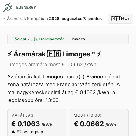
🇭🇺
⚡️ Áramárak Európában
2026. augusztus 7., péntek
HU
▾
Főoldal
›
🇫🇷
Franciaország
›
Limoges
⚡️
Áramárak
🇫🇷
Limoges
⚡️
FR
Limoges áramára most € 0.0662 /kWh.
Az áramárakat
Limoges
-ban a(z)
France
ajánlati
zóna határozza meg Franciaország területén. A
mai nagykereskedelmi átlag € 0.1063 /kWh, a
legolcsóbb óra: 13:00.
MAI ÁTLAG
MOST (10:00)
€ 0.1063
€ 0.0662
/kWh
/kWh
▲ 9% vs tegnap