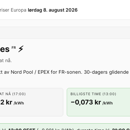
riser Europa
lørdag 8. august 2026
es
⚡️
FR
at nå.
tt av Nord Pool / EPEX for FR-sonen. 30-dagers glidende 
T NÅ (17:00)
BILLIGSTE TIME (13:00)
2 kr
−0,073 kr
/kWh
/kWh