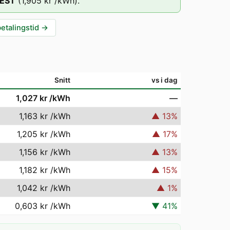
EST
(
1,905 kr
/kWh).
betalingstid
→
Snitt
vs i dag
1,027 kr
/kWh
—
1,163 kr
/kWh
▲
13
%
1,205 kr
/kWh
▲
17
%
1,156 kr
/kWh
▲
13
%
1,182 kr
/kWh
▲
15
%
1,042 kr
/kWh
▲
1
%
0,603 kr
/kWh
▼
41
%