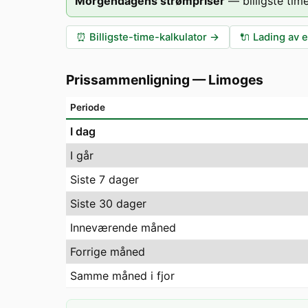
Morgendagens strømpriser
—
billigste time
⏰
Billigste-time-kalkulator
→
🔌
Lading av e
Prissammenligning
—
Limoges
Periode
I dag
I går
Siste 7 dager
Siste 30 dager
Inneværende måned
Forrige måned
Samme måned i fjor