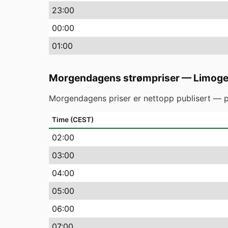
23
:00
00
:00
01
:00
Morgendagens strømpriser
—
Limog
Morgendagens priser er nettopp publisert — p
Time (CEST)
02
:00
03
:00
04
:00
05
:00
06
:00
07
:00