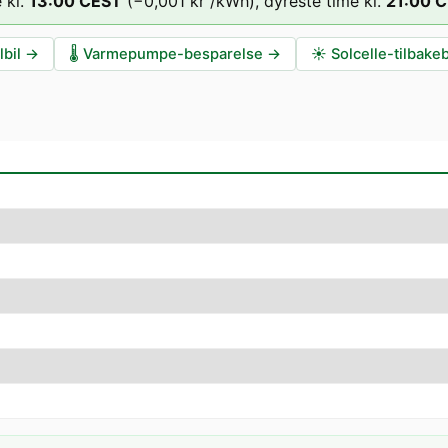
 kl.
13
:00
CEST
(
−0,001 kr
/kWh),
dyreste time kl.
21
:00
C
lbil
→
🌡️
Varmepumpe-besparelse
→
☀️
Solcelle-tilbake