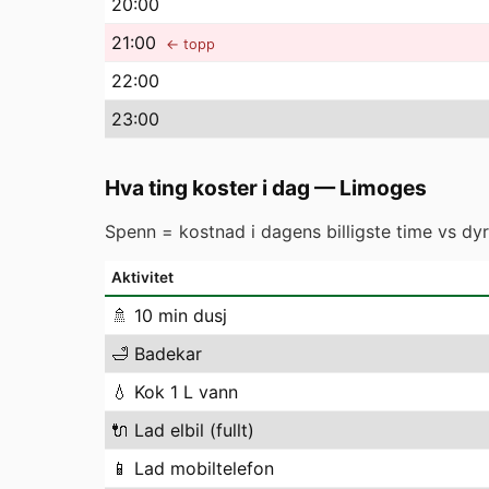
20
:00
21
:00
← topp
22
:00
23
:00
Hva ting koster i dag
—
Limoges
Spenn = kostnad i dagens billigste time vs dyre
Aktivitet
🚿
10 min dusj
🛁
Badekar
💧
Kok 1 L vann
🔌
Lad elbil (fullt)
📱
Lad mobiltelefon