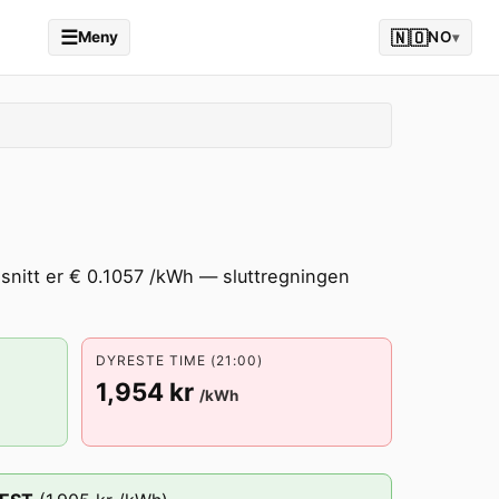
☰
🇳🇴
Meny
NO
▾
snitt er € 0.1057 /kWh — sluttregningen
DYRESTE TIME (21:00)
1,954 kr
/kWh