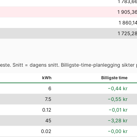
1 783,66
1 905,36
1 860,14
1 725,28
ste. Snitt = dagens snitt. Billigste-time-planlegging sikter 
kWh
Billigste time
6
−0,44 kr
7.5
−0,55 kr
0.12
−0,01 kr
45
−3,28 kr
0.02
−0,00 kr