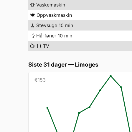
👕
Vaskemaskin
🍽️
Oppvaskmaskin
🧹
Støvsuge 10 min
💨
Hårføner 10 min
📺
1 t TV
Siste 31 dager
—
Limoges
€
153