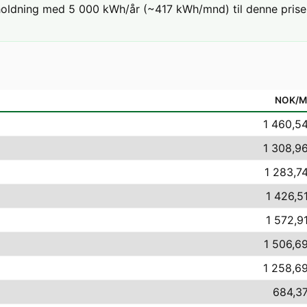
holdning med 5 000 kWh/år (~417 kWh/mnd) til denne prisen:
NOK/
1 460,54
1 308,96
1 283,74
1 426,51
1 572,91
1 506,69
1 258,69
684,37