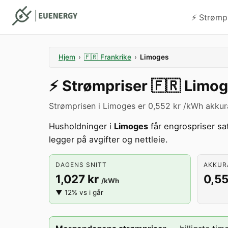
⚡️ Strømp
Hjem
›
🇫🇷
Frankrike
›
Limoges
⚡️
Strømpriser
🇫🇷
Limog
Strømprisen i Limoges er 0,552 kr /kWh akkur
Husholdninger i
Limoges
får engrospriser sa
legger på avgifter og nettleie.
DAGENS SNITT
AKKURA
1,027 kr
0,55
/kWh
▼ 12% vs i går