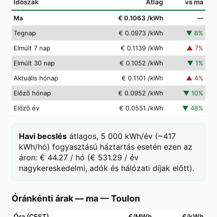
Időszak
Átlag
vs ma
Ma
€ 0.1063
/kWh
—
Tegnap
€ 0.0973
/kWh
▼
8
%
Elmúlt 7 nap
€ 0.1139
/kWh
▲
7
%
Elmúlt 30 nap
€ 0.1052
/kWh
▼
1
%
Aktuális hónap
€ 0.1101
/kWh
▲
4
%
Előző hónap
€ 0.0952
/kWh
▼
10
%
Előző év
€ 0.0551
/kWh
▼
48
%
Havi becslés
átlagos, 5 000 kWh/év (~417
kWh/hó) fogyasztású háztartás esetén ezen az
áron: € 44.27 / hó (€ 531.29 / év
nagykereskedelmi, adók és hálózati díjak előtt).
Óránkénti árak — ma
—
Toulon
Óra (CEST)
€/MWh
€/kWh