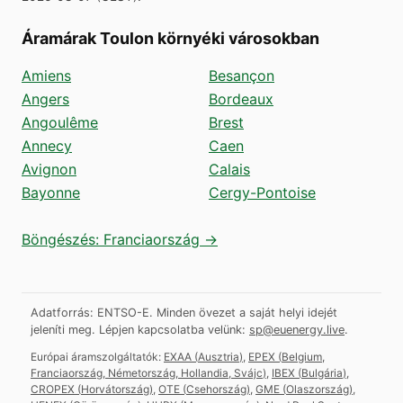
Áramárak Toulon környéki városokban
Amiens
Besançon
Angers
Bordeaux
Angoulême
Brest
Annecy
Caen
Avignon
Calais
Bayonne
Cergy-Pontoise
Böngészés: Franciaország →
Adatforrás: ENTSO-E. Minden övezet a saját helyi idejét
jeleníti meg.
Lépjen kapcsolatba velünk:
sp@euenergy.live
.
Európai áramszolgáltatók:
EXAA
(
Ausztria
)
,
EPEX
(
Belgium,
Franciaország, Németország, Hollandia, Svájc
)
,
IBEX
(
Bulgária
)
,
CROPEX
(
Horvátország
)
,
OTE
(
Csehország
)
,
GME
(
Olaszország
)
,