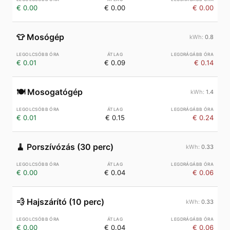
€ 0.00
€ 0.00
€ 0.00
👕
Mosógép
0.8
€ 0.01
€ 0.09
€ 0.14
🍽️
Mosogatógép
1.4
€ 0.01
€ 0.15
€ 0.24
🧹
Porszívózás (30 perc)
0.33
€ 0.00
€ 0.04
€ 0.06
💨
Hajszárító (10 perc)
0.33
€ 0.00
€ 0.04
€ 0.06