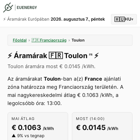
🇭🇺
⚡️ Áramárak Európában
2026. augusztus 7., péntek
HU
▾
Főoldal
›
🇫🇷
Franciaország
›
Toulon
⚡️
Áramárak
🇫🇷
Toulon
⚡️
FR
Toulon áramára most € 0.0145 /kWh.
Az áramárakat
Toulon
-ban a(z)
France
ajánlati
zóna határozza meg Franciaország területén. A
mai nagykereskedelmi átlag € 0.1063 /kWh, a
legolcsóbb óra: 13:00.
MAI ÁTLAG
MOST (14:00)
€ 0.1063
€ 0.0145
/kWh
/kWh
▲ 9% vs tegnap