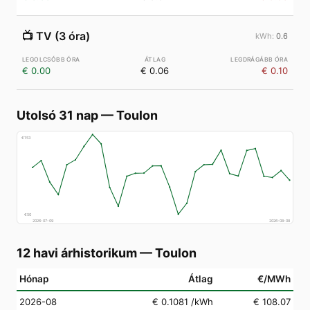
📺
TV (3 óra)
0.6
€ 0.00
€ 0.06
€ 0.10
Utolsó 31 nap
—
Toulon
€
153
€
50
2026-07-09
2026-08-08
12 havi árhistorikum
—
Toulon
Hónap
Átlag
€/MWh
2026-08
€ 0.1081
/kWh
€ 108.07