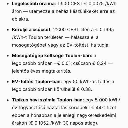
Legolcsóbb óra ma:
13:00 CEST € 0.0075 /kWh
áron — ütemezze a nehéz készülékeket erre az
ablakra.
Kerülje a csúcsot:
22:00 CEST eléri a € 0.1695
/kWh-t Toulon területén — halassza el a
mosogatógépet vagy az EV-töltést, ha tudja.
Mosogatógép költsége Toulon-ban:
a
legolcsóbb órában ~€ 0.01; csúcson € 0.24 —
jelentős éves megtakarítás.
EV-töltés Toulon-ban:
egy 50 kWh-os töltés a
legolcsóbb órában körülbelül € 0.38.
Tipikus havi számla Toulon-ban:
egy 5 000 kWh/
év fogyasztású háztartás körülbelül € 44-t fizet
ebben a hónapban a jelenlegi nagykereskedelmi
árakon (€ 0.1052 /kWh 30 napos átlag).