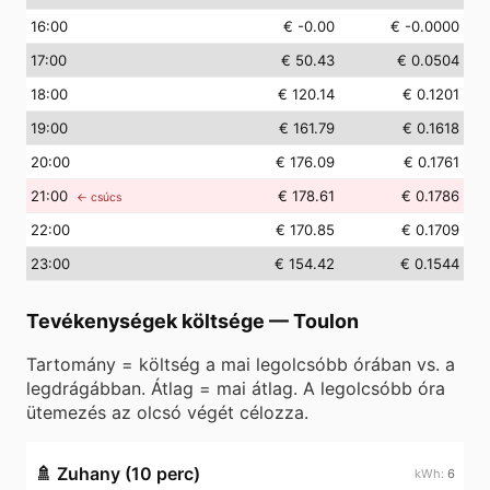
16
:00
€ -0.00
€ -0.0000
17
:00
€ 50.43
€ 0.0504
18
:00
€ 120.14
€ 0.1201
19
:00
€ 161.79
€ 0.1618
20
:00
€ 176.09
€ 0.1761
21
:00
€ 178.61
€ 0.1786
← csúcs
22
:00
€ 170.85
€ 0.1709
23
:00
€ 154.42
€ 0.1544
Tevékenységek költsége
—
Toulon
Tartomány = költség a mai legolcsóbb órában vs. a
legdrágábban. Átlag = mai átlag. A legolcsóbb óra
ütemezés az olcsó végét célozza.
🚿
Zuhany (10 perc)
6