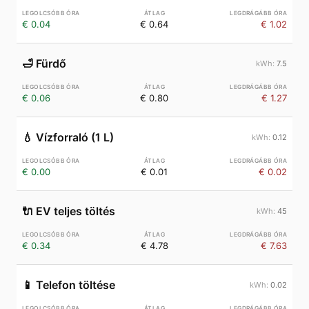
€ 0.04
€ 0.64
€ 1.02
🛁
Fürdő
7.5
€ 0.06
€ 0.80
€ 1.27
💧
Vízforraló (1 L)
0.12
€ 0.00
€ 0.01
€ 0.02
🔌
EV teljes töltés
45
€ 0.34
€ 4.78
€ 7.63
📱
Telefon töltése
0.02