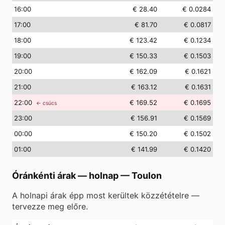
16
:00
€ 28.40
€ 0.0284
17
:00
€ 81.70
€ 0.0817
18
:00
€ 123.42
€ 0.1234
19
:00
€ 150.33
€ 0.1503
20
:00
€ 162.09
€ 0.1621
21
:00
€ 163.12
€ 0.1631
22
:00
€ 169.52
€ 0.1695
← csúcs
23
:00
€ 156.91
€ 0.1569
00
:00
€ 150.20
€ 0.1502
01
:00
€ 141.99
€ 0.1420
Óránkénti árak — holnap
—
Toulon
A holnapi árak épp most kerültek közzétételre —
tervezze meg előre.