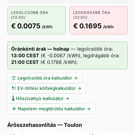
LEGOLCSÓBB ÓRA
LEGDRÁGÁBB ÓRA
(13:00)
(22:00)
€ 0.0075
€ 0.1695
/kWh
/kWh
Óránkénti árak — holnap
—
legolcsóbb óra:
13
:00
CEST
(
€ -0.0067
/kWh),
legdrágább óra:
21
:00
CEST
(
€ 0.1786
/kWh).
⏰
Legolcsóbb óra kalkulátor
→
🔌
EV-töltési költségkalkulátor
→
🌡️
Hőszivattyú-kalkulátor
→
☀️
Napelem-megtérülés kalkulátor
→
Árösszehasonlítás
—
Toulon