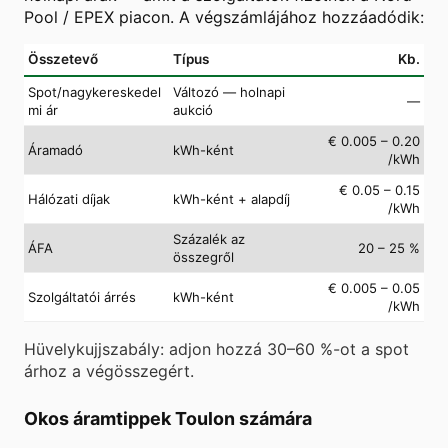
Pool / EPEX piacon. A végszámlájához hozzáadódik:
Összetevő
Típus
Kb.
Spot/nagykereskedel
Változó — holnapi
—
mi ár
aukció
€ 0.005 – 0.20
Áramadó
kWh-ként
/kWh
€ 0.05 – 0.15
Hálózati díjak
kWh-ként + alapdíj
/kWh
Százalék az
ÁFA
20 – 25 %
összegről
€ 0.005 – 0.05
Szolgáltatói árrés
kWh-ként
/kWh
Hüvelykujjszabály: adjon hozzá 30–60 %-ot a spot
árhoz a végösszegért.
Okos áramtippek Toulon számára