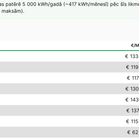
kas patērē 5 000 kWh/gadā (~417 kWh/mēnesī) pēc šīs likme
a maksām).
€/
€ 133
€ 119
€ 117
€ 130
€ 143
€ 137
€ 115
€ 62