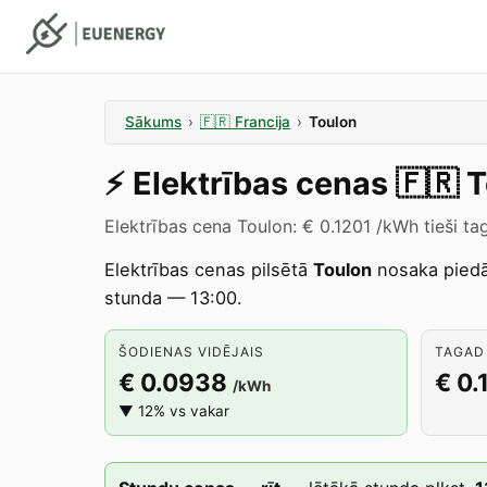
Sākums
›
🇫🇷
Francija
›
Toulon
⚡️
Elektrības cenas
🇫🇷
T
Elektrības cena Toulon: € 0.1201 /kWh tieši ta
Elektrības cenas pilsētā
Toulon
nosaka pied
stunda — 13:00.
ŠODIENAS VIDĒJAIS
TAGAD 
€ 0.0938
€ 0.
/kWh
▼ 12% vs vakar