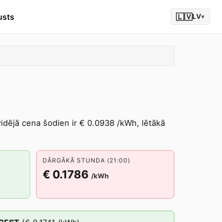
usts
🇱🇻
LV
▾
vidējā cena šodien ir € 0.0938 /kWh, lētākā
DĀRGĀKĀ STUNDA (21:00)
€ 0.1786
/kWh