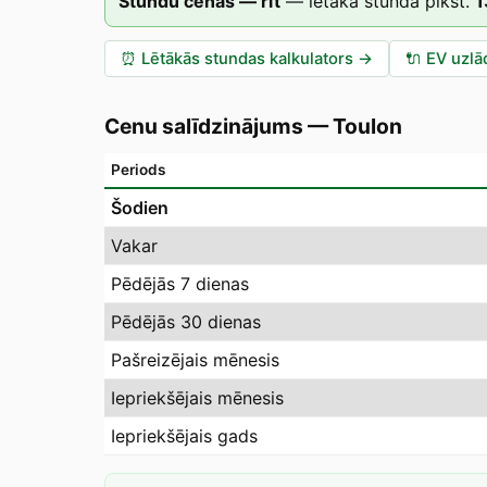
Stundu cenas — rīt
—
lētākā stunda plkst.
1
⏰
Lētākās stundas kalkulators
→
🔌
EV uzlā
Cenu salīdzinājums
—
Toulon
Periods
Šodien
Vakar
Pēdējās 7 dienas
Pēdējās 30 dienas
Pašreizējais mēnesis
Iepriekšējais mēnesis
Iepriekšējais gads