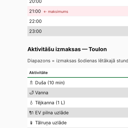
20
:00
21
:00
← maksimums
22
:00
23
:00
Aktivitāšu izmaksas
—
Toulon
Diapazons = izmaksas šodienas lētākajā stundā
Aktivitāte
🚿
Duša (10 min)
🛁
Vanna
💧
Tējkanna (1 L)
🔌
EV pilna uzlāde
📱
Tālruņa uzlāde