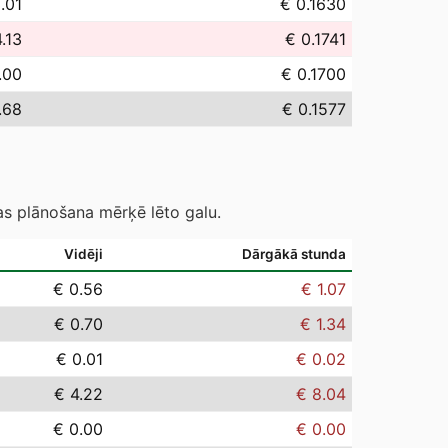
.01
€ 0.1630
.13
€ 0.1741
.00
€ 0.1700
.68
€ 0.1577
as plānošana mērķē lēto galu.
Vidēji
Dārgākā stunda
€ 0.56
€ 1.07
€ 0.70
€ 1.34
€ 0.01
€ 0.02
€ 4.22
€ 8.04
€ 0.00
€ 0.00