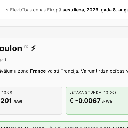
⚡️ Elektrības cenas Eiropā
sestdiena, 2026. gada 8. aug
oulon
⚡️
FR
gad.
āvājumu zona
France
valstī Francija. Vairumtirdzniecības 
(18:00)
LĒTĀKĀ STUNDA (13:00)
1201
€ -0.0067
/kWh
/kWh