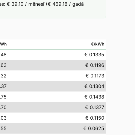
s: € 39.10 / mēnesī (€ 469.18 / gadā
MWh
€/kWh
.48
€ 0.1335
.63
€ 0.1196
.32
€ 0.1173
.37
€ 0.1304
.75
€ 0.1438
.70
€ 0.1377
.03
€ 0.1150
.55
€ 0.0625