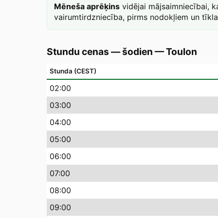
Mēneša aprēķins
vidējai mājsaimniecībai, 
vairumtirdzniecība, pirms nodokļiem un tīkl
Stundu cenas — šodien
—
Toulon
Stunda (CEST)
02
:00
03
:00
04
:00
05
:00
06
:00
07
:00
08
:00
09
:00