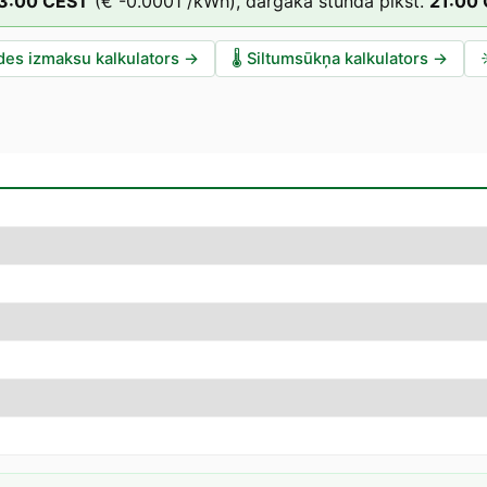
3
:00
CEST
(
€ -0.0001
/kWh),
dārgākā stunda plkst.
21
:00
des izmaksu kalkulators
→
🌡️
Siltumsūkņa kalkulators
→