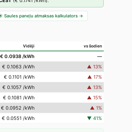
CEST
(
€ 0.1741
/kWh).
☀️
Saules paneļu atmaksas kalkulators
→
Vidēji
vs šodien
€ 0.0938
/kWh
—
€ 0.1063
/kWh
▲
13
%
€ 0.1101
/kWh
▲
17
%
€ 0.1057
/kWh
▲
13
%
€ 0.1081
/kWh
▲
15
%
€ 0.0952
/kWh
▲
1
%
€ 0.0551
/kWh
▼
41
%