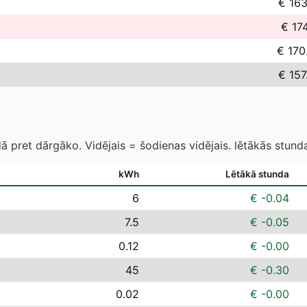
€ 163
€ 174
€ 170
€ 157
 pret dārgāko. Vidējais = šodienas vidējais. lētākās stund
kWh
Lētākā stunda
6
€ -0.04
7.5
€ -0.05
0.12
€ -0.00
45
€ -0.30
0.02
€ -0.00