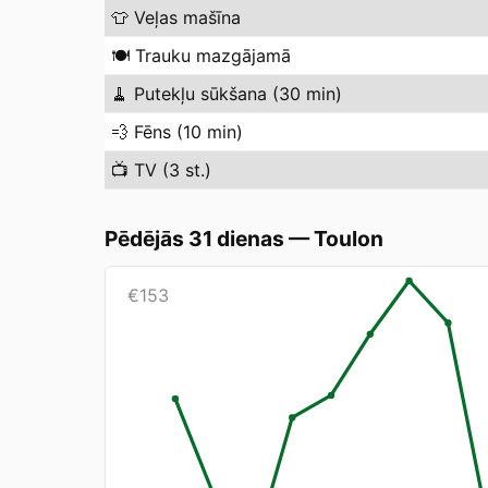
👕
Veļas mašīna
🍽️
Trauku mazgājamā
🧹
Putekļu sūkšana (30 min)
💨
Fēns (10 min)
📺
TV (3 st.)
Pēdējās 31 dienas
—
Toulon
€
153