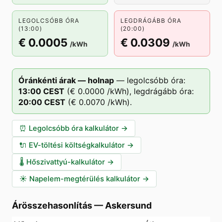
LEGOLCSÓBB ÓRA
LEGDRÁGÁBB ÓRA
(13:00)
(20:00)
€ 0.0005
€ 0.0309
/kWh
/kWh
Óránkénti árak — holnap
—
legolcsóbb óra:
13
:00
CEST
(
€ 0.0000
/kWh),
legdrágább óra:
20
:00
CEST
(
€ 0.0070
/kWh).
⏰
Legolcsóbb óra kalkulátor
→
🔌
EV-töltési költségkalkulátor
→
🌡️
Hőszivattyú-kalkulátor
→
☀️
Napelem-megtérülés kalkulátor
→
Árösszehasonlítás
—
Askersund