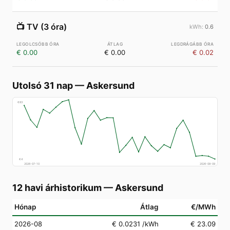
📺
TV (3 óra)
0.6
€ 0.00
€ 0.00
€ 0.02
Utolsó 31 nap
—
Askersund
€
83
€
4
2026-07-10
2026-08-09
12 havi árhistorikum
—
Askersund
Hónap
Átlag
€/MWh
2026-08
€ 0.0231
/kWh
€ 23.09