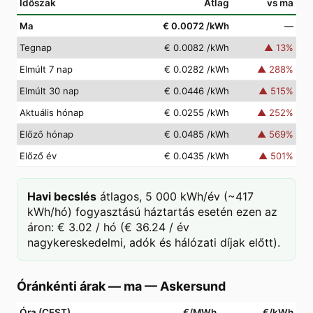
Időszak
Átlag
vs ma
Ma
€ 0.0072
/kWh
—
Tegnap
€ 0.0082
/kWh
▲
13
%
Elmúlt 7 nap
€ 0.0282
/kWh
▲
288
%
Elmúlt 30 nap
€ 0.0446
/kWh
▲
515
%
Aktuális hónap
€ 0.0255
/kWh
▲
252
%
Előző hónap
€ 0.0485
/kWh
▲
569
%
Előző év
€ 0.0435
/kWh
▲
501
%
Havi becslés
átlagos, 5 000 kWh/év (~417
kWh/hó) fogyasztású háztartás esetén ezen az
áron: € 3.02 / hó (€ 36.24 / év
nagykereskedelmi, adók és hálózati díjak előtt).
Óránkénti árak — ma
—
Askersund
Óra (CEST)
€/MWh
€/kWh