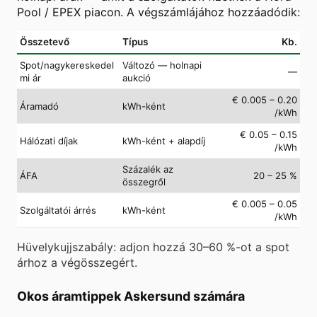
Pool / EPEX piacon. A végszámlájához hozzáadódik:
Összetevő
Típus
Kb.
Spot/nagykereskedel
Változó — holnapi
—
mi ár
aukció
€ 0.005 – 0.20
Áramadó
kWh-ként
/kWh
€ 0.05 – 0.15
Hálózati díjak
kWh-ként + alapdíj
/kWh
Százalék az
ÁFA
20 – 25 %
összegről
€ 0.005 – 0.05
Szolgáltatói árrés
kWh-ként
/kWh
Hüvelykujjszabály: adjon hozzá 30–60 %-ot a spot
árhoz a végösszegért.
Okos áramtippek Askersund számára