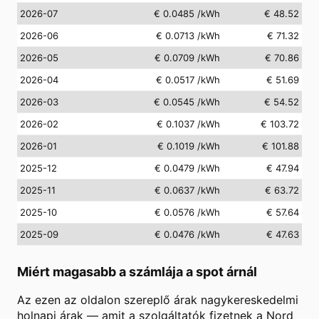
2026-07
€ 0.0485
/kWh
€ 48.52
2026-06
€ 0.0713
/kWh
€ 71.32
2026-05
€ 0.0709
/kWh
€ 70.86
2026-04
€ 0.0517
/kWh
€ 51.69
2026-03
€ 0.0545
/kWh
€ 54.52
2026-02
€ 0.1037
/kWh
€ 103.72
2026-01
€ 0.1019
/kWh
€ 101.88
2025-12
€ 0.0479
/kWh
€ 47.94
2025-11
€ 0.0637
/kWh
€ 63.72
2025-10
€ 0.0576
/kWh
€ 57.64
2025-09
€ 0.0476
/kWh
€ 47.63
Miért magasabb a számlája a spot árnál
Az ezen az oldalon szereplő árak nagykereskedelmi
holnapi árak — amit a szolgáltatók fizetnek a Nord