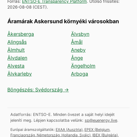
Forrás
:
ENTSO-E Transparency Platform
.
Utolsó frissítés
:
2026-08-08
(
CEST
).
Áramárak Askersund környéki városokban
Åkersberga
Älvsbyn
Alingsås
Åmål
Älmhult
Aneby
Älvdalen
Ånge
Alvesta
Ängelholm
Älvkarleby
Arboga
Böngészés: Svédország →
Adatforrás: ENTSO-E. Minden övezet a saját helyi idejét
jeleníti meg.
Lépjen kapcsolatba velünk:
sp@euenergy.live
.
Európai áramszolgáltatók:
EXAA
(
Ausztria
)
,
EPEX
(
Belgium,
Franciaország, Németország, Hollandia, Svájc
)
,
IBEX
(
Bulgária
)
,