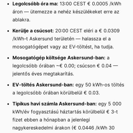
Legolcsóbb óra ma:
13:00 CEST € 0.0005 /kWh
áron — ütemezze a nehéz készülékeket erre az
ablakra.
Kerülje a csúcsot:
20:00 CEST eléri a € 0.0309
/kWh-t Askersund területén — halassza el a
mosogatógépet vagy az EV-töltést, ha tudja.
Mosogatógép költsége Askersund-ban:
a
legolcsóbb órában ~€ 0.00; csúcson € 0.04 —
jelentős éves megtakarítás.
EV-töltés Askersund-ban:
egy 50 kWh-os töltés
a legolcsóbb órában körülbelül € 0.03.
Tipikus havi számla Askersund-ban:
egy 5 000
kWh/év fogyasztású háztartás körülbelül € 3-t
fizet ebben a hónapban a jelenlegi
nagykereskedelmi árakon (€ 0.0446 /kWh 30