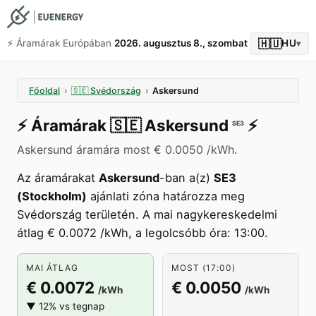
🇭🇺
⚡️ Áramárak Európában
2026. augusztus 8., szombat
HU
▾
Főoldal
›
🇸🇪
Svédország
›
Askersund
⚡️
Áramárak
🇸🇪
Askersund
⚡️
SE3
Askersund áramára most € 0.0050 /kWh.
Az áramárakat
Askersund
-ban a(z)
SE3
(Stockholm)
ajánlati zóna határozza meg
Svédország területén. A mai nagykereskedelmi
átlag € 0.0072 /kWh, a legolcsóbb óra: 13:00.
MAI ÁTLAG
MOST (17:00)
€ 0.0072
€ 0.0050
/kWh
/kWh
▼ 12% vs tegnap