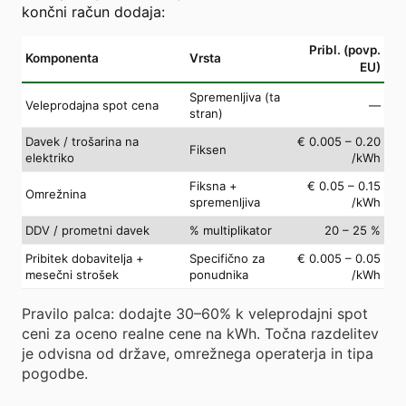
končni račun dodaja:
Pribl. (povp.
Komponenta
Vrsta
EU)
Spremenljiva (ta
Veleprodajna spot cena
—
stran)
Davek / trošarina na
€ 0.005 – 0.20
Fiksen
elektriko
/kWh
Fiksna +
€ 0.05 – 0.15
Omrežnina
spremenljiva
/kWh
DDV / prometni davek
% multiplikator
20 – 25 %
Pribitek dobavitelja +
Specifično za
€ 0.005 – 0.05
mesečni strošek
ponudnika
/kWh
Pravilo palca: dodajte 30–60% k veleprodajni spot
ceni za oceno realne cene na kWh. Točna razdelitev
je odvisna od države, omrežnega operaterja in tipa
pogodbe.