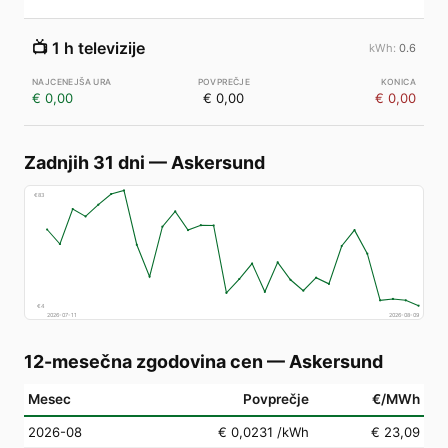
📺
1 h televizije
0.6
€ 0,00
€ 0,00
€ 0,00
Zadnjih 31 dni
—
Askersund
€
83
€
4
2026-07-11
2026-08-09
12-mesečna zgodovina cen
—
Askersund
Mesec
Povprečje
€/MWh
2026-08
€ 0,0231
/kWh
€ 23,09