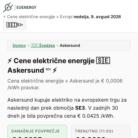
⚡️ Cene električne energije v Evropi
nedelja, 9. avgust 2026
🇸🇮
SI
▾
Domov
›
🇸🇪
Švedska
›
Askersund
⚡️
Cene električne energije
🇸🇪
Askersund
⚡️
SE3
Cena električne energije v Askersund je € 0,0006
/kWh pravkar.
Askersund kupuje elektriko na evropskem trgu za
naslednji dan prek območja
SE3
. V zadnjih 30
dneh je bila povprečna cena € 0.0425 /kWh.
DANAŠNJE POVPREČJE
TRENUTNO (11:00)