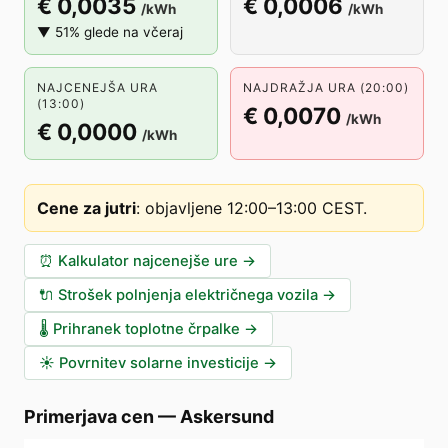
€ 0,0035
€ 0,0006
/kWh
/kWh
▼ 51% glede na včeraj
NAJCENEJŠA URA
NAJDRAŽJA URA (20:00)
(13:00)
€ 0,0070
/kWh
€ 0,0000
/kWh
Cene za jutri
:
objavljene 12:00–13:00 CEST
.
⏰
Kalkulator najcenejše ure
→
🔌
Strošek polnjenja električnega vozila
→
🌡️
Prihranek toplotne črpalke
→
☀️
Povrnitev solarne investicije
→
Primerjava cen
—
Askersund