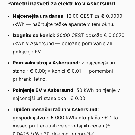
Pametni nasveti za elektriko v Askersund
Najcenejša ura danes:
13:00 CEST za € 0.0000
/kWh — načrtujte težke aparate v tem oknu.
Izognite se konici:
20:00 CEST doseže € 0.0070
/kWh v Askersund — odložite pomivanje ali
polnjenje EV.
Pomivalni stroj v Askersund:
v najcenejši uri
stane ~€ 0.00; v konici € 0.01 — pomembni
prihranki letno.
Polnjenje EV v Askersund:
50 kWh polnjenje v
najcenejši uri stane okoli € 0.00.
Tipičen mesečni račun v Askersund:
gospodinjstvo s 5 000 kWh/leto plača ~€ 1 ta
mesec pri trenutnih veleprodajnih cenah (€
0.0425 /kWh 30-dnevno povprečje).