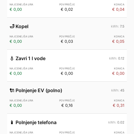
€ 0,00
€ 0,02
€ 0,04
🛁
Kopel
7.5
€ 0,00
€ 0,03
€ 0,05
💧
Zavri 1 l vode
0.12
€ 0,00
€ 0,00
€ 0,00
🔌
Polnjenje EV (polno)
45
€ 0,00
€ 0,16
€ 0,31
📱
Polnjenje telefona
0.02