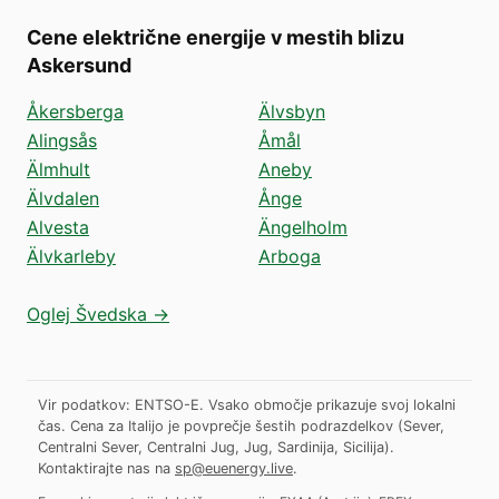
Cene električne energije v mestih blizu
Askersund
Åkersberga
Älvsbyn
Alingsås
Åmål
Älmhult
Aneby
Älvdalen
Ånge
Alvesta
Ängelholm
Älvkarleby
Arboga
Oglej Švedska →
Vir podatkov: ENTSO-E. Vsako območje prikazuje svoj lokalni
čas. Cena za Italijo je povprečje šestih podrazdelkov (Sever,
Centralni Sever, Centralni Jug, Jug, Sardinija, Sicilija).
Kontaktirajte nas na
sp@euenergy.live
.