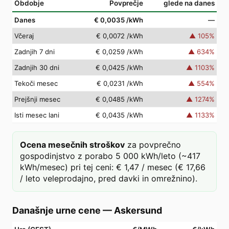
Obdobje
Povprečje
glede na danes
Danes
€ 0,0035
/kWh
—
Včeraj
€ 0,0072
/kWh
▲
105
%
Zadnjih 7 dni
€ 0,0259
/kWh
▲
634
%
Zadnjih 30 dni
€ 0,0425
/kWh
▲
1103
%
Tekoči mesec
€ 0,0231
/kWh
▲
554
%
Prejšnji mesec
€ 0,0485
/kWh
▲
1274
%
Isti mesec lani
€ 0,0435
/kWh
▲
1133
%
Ocena mesečnih stroškov
za povprečno
gospodinjstvo z porabo 5 000 kWh/leto (~417
kWh/mesec) pri tej ceni: € 1,47 / mesec (€ 17,66
/ leto veleprodajno, pred davki in omrežnino).
Današnje urne cene
—
Askersund