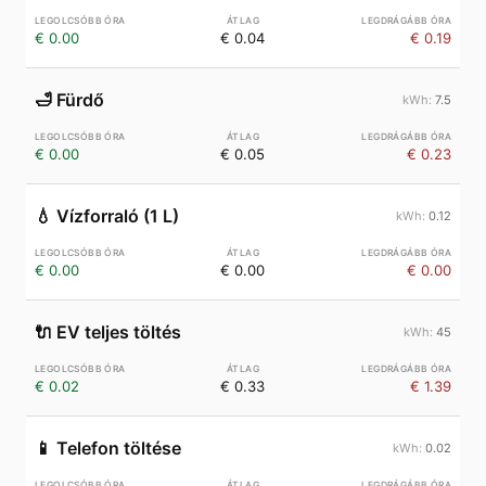
€ 0.00
€ 0.04
€ 0.19
🛁
Fürdő
7.5
€ 0.00
€ 0.05
€ 0.23
💧
Vízforraló (1 L)
0.12
€ 0.00
€ 0.00
€ 0.00
🔌
EV teljes töltés
45
€ 0.02
€ 0.33
€ 1.39
📱
Telefon töltése
0.02