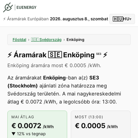
🇭🇺
⚡️ Áramárak Európában
2026. augusztus 8., szombat
HU
▾
Főoldal
›
🇸🇪
Svédország
›
Enköping
⚡️
Áramárak
🇸🇪
Enköping
⚡️
SE3
Enköping áramára most € 0.0005 /kWh.
Az áramárakat
Enköping
-ban a(z)
SE3
(Stockholm)
ajánlati zóna határozza meg
Svédország területén. A mai nagykereskedelmi
átlag € 0.0072 /kWh, a legolcsóbb óra: 13:00.
MAI ÁTLAG
MOST (13:00)
€ 0.0072
€ 0.0005
/kWh
/kWh
▼ 12% vs tegnap