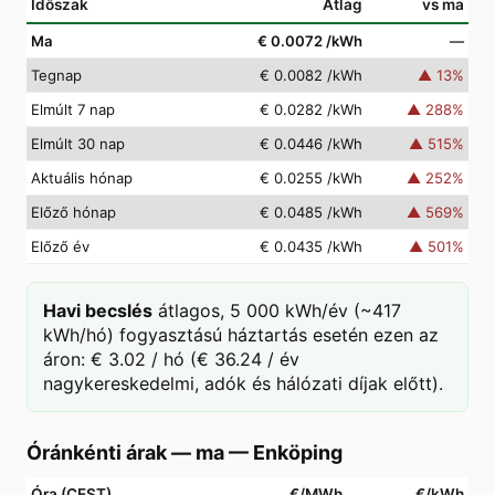
Időszak
Átlag
vs ma
Ma
€ 0.0072
/kWh
—
Tegnap
€ 0.0082
/kWh
▲
13
%
Elmúlt 7 nap
€ 0.0282
/kWh
▲
288
%
Elmúlt 30 nap
€ 0.0446
/kWh
▲
515
%
Aktuális hónap
€ 0.0255
/kWh
▲
252
%
Előző hónap
€ 0.0485
/kWh
▲
569
%
Előző év
€ 0.0435
/kWh
▲
501
%
Havi becslés
átlagos, 5 000 kWh/év (~417
kWh/hó) fogyasztású háztartás esetén ezen az
áron: € 3.02 / hó (€ 36.24 / év
nagykereskedelmi, adók és hálózati díjak előtt).
Óránkénti árak — ma
—
Enköping
Óra (CEST)
€/MWh
€/kWh