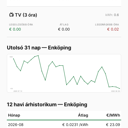
📺
TV (3 óra)
0.6
€ 0.00
€ 0.00
€ 0.02
Utolsó 31 nap
—
Enköping
€
83
€
4
2026-07-10
2026-08-09
12 havi árhistorikum
—
Enköping
Hónap
Átlag
€/MWh
2026-08
€ 0.0231
/kWh
€ 23.09