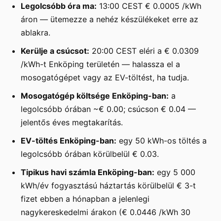
Legolcsóbb óra ma:
13:00 CEST € 0.0005 /kWh
áron — ütemezze a nehéz készülékeket erre az
ablakra.
Kerülje a csúcsot:
20:00 CEST eléri a € 0.0309
/kWh-t Enköping területén — halassza el a
mosogatógépet vagy az EV-töltést, ha tudja.
Mosogatógép költsége Enköping-ban:
a
legolcsóbb órában ~€ 0.00; csúcson € 0.04 —
jelentős éves megtakarítás.
EV-töltés Enköping-ban:
egy 50 kWh-os töltés a
legolcsóbb órában körülbelül € 0.03.
Tipikus havi számla Enköping-ban:
egy 5 000
kWh/év fogyasztású háztartás körülbelül € 3-t
fizet ebben a hónapban a jelenlegi
nagykereskedelmi árakon (€ 0.0446 /kWh 30