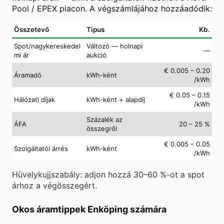
Pool / EPEX piacon. A végszámlájához hozzáadódik:
Összetevő
Típus
Kb.
Spot/nagykereskedel
Változó — holnapi
—
mi ár
aukció
€ 0.005 – 0.20
Áramadó
kWh-ként
/kWh
€ 0.05 – 0.15
Hálózati díjak
kWh-ként + alapdíj
/kWh
Százalék az
ÁFA
20 – 25 %
összegről
€ 0.005 – 0.05
Szolgáltatói árrés
kWh-ként
/kWh
Hüvelykujjszabály: adjon hozzá 30–60 %-ot a spot
árhoz a végösszegért.
Okos áramtippek Enköping számára