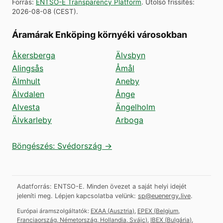
Forrás
:
ENTSO-E Transparency Platform
.
Utolsó frissítés
:
2026-08-08
(
CEST
).
Áramárak Enköping környéki városokban
Åkersberga
Älvsbyn
Alingsås
Åmål
Älmhult
Aneby
Älvdalen
Ånge
Alvesta
Ängelholm
Älvkarleby
Arboga
Böngészés: Svédország →
Adatforrás: ENTSO-E. Minden övezet a saját helyi idejét
jeleníti meg.
Lépjen kapcsolatba velünk:
sp@euenergy.live
.
Európai áramszolgáltatók:
EXAA
(
Ausztria
)
,
EPEX
(
Belgium,
Franciaország, Németország, Hollandia, Svájc
)
,
IBEX
(
Bulgária
)
,