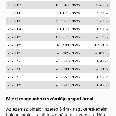
2026-07
€ 0.0485
/kWh
€ 48.52
2026-06
€ 0.0713
/kWh
€ 71.32
2026-05
€ 0.0709
/kWh
€ 70.86
2026-04
€ 0.0517
/kWh
€ 51.69
2026-03
€ 0.0545
/kWh
€ 54.52
2026-02
€ 0.1037
/kWh
€ 103.72
2026-01
€ 0.1019
/kWh
€ 101.88
2025-12
€ 0.0479
/kWh
€ 47.94
2025-11
€ 0.0637
/kWh
€ 63.72
2025-10
€ 0.0576
/kWh
€ 57.64
2025-09
€ 0.0476
/kWh
€ 47.63
Miért magasabb a számlája a spot árnál
Az ezen az oldalon szereplő árak nagykereskedelmi
holnapi árak — amit a szolgáltatók fizetnek a Nord