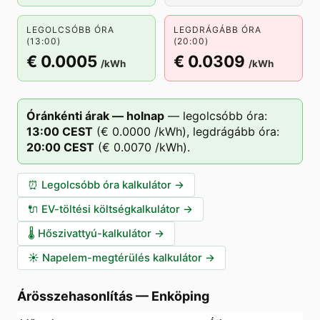
LEGOLCSÓBB ÓRA
LEGDRÁGÁBB ÓRA
(13:00)
(20:00)
€ 0.0005
€ 0.0309
/kWh
/kWh
Óránkénti árak — holnap
—
legolcsóbb óra:
13
:00
CEST
(
€ 0.0000
/kWh),
legdrágább óra:
20
:00
CEST
(
€ 0.0070
/kWh).
⏰
Legolcsóbb óra kalkulátor
→
🔌
EV-töltési költségkalkulátor
→
🌡️
Hőszivattyú-kalkulátor
→
☀️
Napelem-megtérülés kalkulátor
→
Árösszehasonlítás
—
Enköping