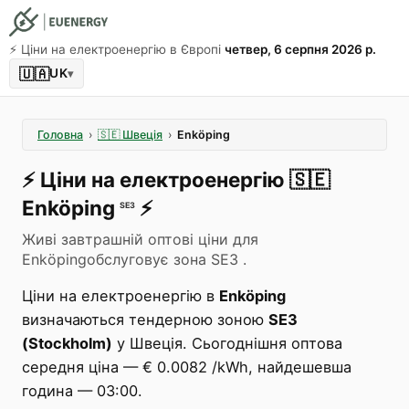
⚡️ Ціни на електроенергію в Європі
четвер, 6 серпня 2026 р.
🇺🇦
UK
▾
Головна
›
🇸🇪
Швеція
›
Enköping
⚡️
Ціни на електроенергію
🇸🇪
Enköping
⚡️
SE3
Живі завтрашній оптові ціни для
Enköpingобслуговує зона SE3 .
Ціни на електроенергію в
Enköping
визначаються тендерною зоною
SE3
(Stockholm)
у Швеція. Сьогоднішня оптова
середня ціна — € 0.0082 /kWh, найдешевша
година — 03:00.