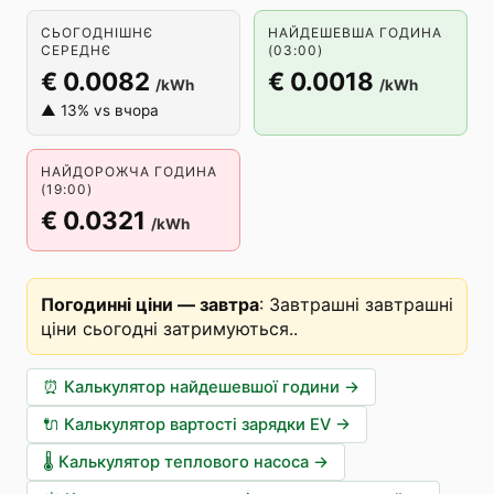
СЬОГОДНІШНЄ
НАЙДЕШЕВША ГОДИНА
СЕРЕДНЄ
(03:00)
€ 0.0082
€ 0.0018
/kWh
/kWh
▲ 13% vs вчора
НАЙДОРОЖЧА ГОДИНА
(19:00)
€ 0.0321
/kWh
Погодинні ціни — завтра
:
Завтрашні завтрашні
ціни сьогодні затримуються.
.
⏰
Калькулятор найдешевшої години
→
🔌
Калькулятор вартості зарядки EV
→
🌡️
Калькулятор теплового насоса
→