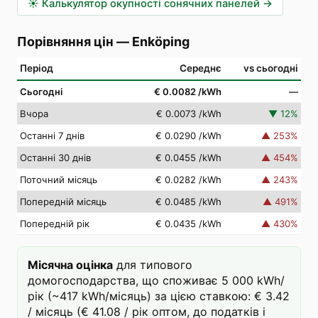
☀️
Калькулятор окупності сонячних панелей
→
Порівняння цін
—
Enköping
Період
Середнє
vs сьогодні
Сьогодні
€ 0.0082
/kWh
—
Вчора
€ 0.0073
/kWh
▼
12
%
Останні 7 днів
€ 0.0290
/kWh
▲
253
%
Останні 30 днів
€ 0.0455
/kWh
▲
454
%
Поточний місяць
€ 0.0282
/kWh
▲
243
%
Попередній місяць
€ 0.0485
/kWh
▲
491
%
Попередній рік
€ 0.0435
/kWh
▲
430
%
Місячна оцінка
для типового
домогосподарства, що споживає 5 000 kWh/
рік (~417 kWh/місяць) за цією ставкою: € 3.42
/ місяць (€ 41.08 / рік оптом, до податків і