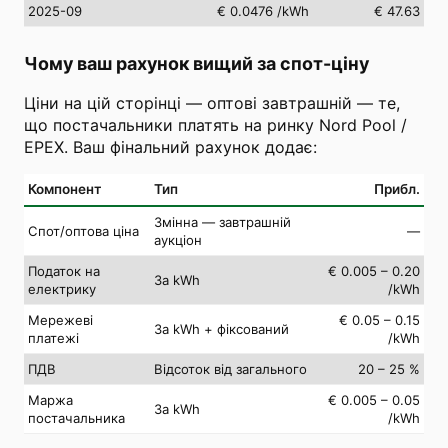
2025-09
€ 0.0476
/kWh
€ 47.63
Чому ваш рахунок вищий за спот-ціну
Ціни на цій сторінці — оптові завтрашній — те,
що постачальники платять на ринку Nord Pool /
EPEX. Ваш фінальний рахунок додає:
Компонент
Тип
Прибл.
Змінна — завтрашній
Спот/оптова ціна
—
аукціон
Податок на
€ 0.005 – 0.20
За kWh
електрику
/kWh
Мережеві
€ 0.05 – 0.15
За kWh + фіксований
платежі
/kWh
ПДВ
Відсоток від загального
20 – 25 %
Маржа
€ 0.005 – 0.05
За kWh
постачальника
/kWh