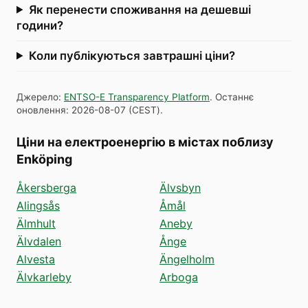
Як перенести споживання на дешевші
години?
Коли публікуються завтрашні ціни?
Джерело
:
ENTSO-E Transparency Platform
.
Останнє
оновлення
:
2026-08-07
(
CEST
).
Ціни на електроенергію в містах поблизу
Enköping
Åkersberga
Älvsbyn
Alingsås
Åmål
Älmhult
Aneby
Älvdalen
Ånge
Alvesta
Ängelholm
Älvkarleby
Arboga