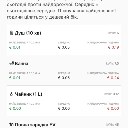
сьогодні проти найдорожчої. Середнє =
сьогоднішнє середнє. Планування найдешевшої
години цілиться у дешевий бік.
🚿
Душ (10 хв)
6
€ 0.01
€ 0.05
€ 0.19
🛁
Ванна
7.5
€ 0.01
€ 0.06
€ 0.24
💧
Чайник (1 L)
0.12
€ 0.00
€ 0.00
€ 0.00
🔌
Повна зарядка EV
45