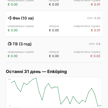
€ 0.00
€ 0.00
€ 0.01
💨
Фен (10 хв)
0.33
€ 0.00
€ 0.00
€ 0.01
📺
ТВ (3 год)
0.6
€ 0.00
€ 0.00
€ 0.02
Останні 31 день
—
Enköping
€
83
€
7