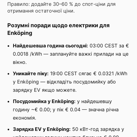
Правило: додайте 30–60 % до спот-ціни для
отримання остаточної ціни.
Розумні поради щодо електрики для
Enköping
Найдешевша година сьогодні:
03:00 CEST за €
0.0018 /kWh — заплануйте важкі прилади на це
вікно.
Уникайте піку:
19:00 CEST сягає € 0.0321 /kWh
у Enköping — відкладіть посудомийку або
зарядку EV якщо можете.
Посудомийка у Enköping:
у найдешевшу
годину ~€ 0.00; у пік € 0.04 — значна річна
економія.
Зарядка EV у Enköping:
50 кВт-год зарядка у