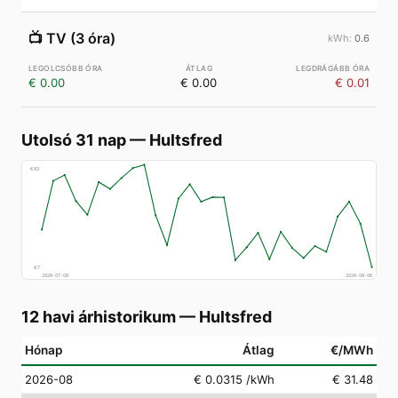
📺
TV (3 óra)
0.6
€ 0.00
€ 0.00
€ 0.01
Utolsó 31 nap
—
Hultsfred
€
83
€
7
2026-07-08
2026-08-06
12 havi árhistorikum
—
Hultsfred
Hónap
Átlag
€/MWh
2026-08
€ 0.0315
/kWh
€ 31.48