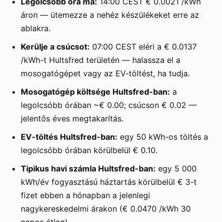
Legolcsóbb óra ma:
14:00 CEST € 0.0021 /kWh
áron — ütemezze a nehéz készülékeket erre az
ablakra.
Kerülje a csúcsot:
07:00 CEST eléri a € 0.0137
/kWh-t Hultsfred területén — halassza el a
mosogatógépet vagy az EV-töltést, ha tudja.
Mosogatógép költsége Hultsfred-ban:
a
legolcsóbb órában ~€ 0.00; csúcson € 0.02 —
jelentős éves megtakarítás.
EV-töltés Hultsfred-ban:
egy 50 kWh-os töltés a
legolcsóbb órában körülbelül € 0.10.
Tipikus havi számla Hultsfred-ban:
egy 5 000
kWh/év fogyasztású háztartás körülbelül € 3-t
fizet ebben a hónapban a jelenlegi
nagykereskedelmi árakon (€ 0.0470 /kWh 30
napos átlag).