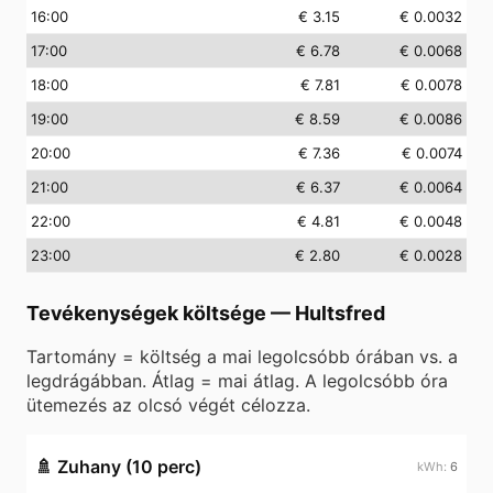
16
:00
€ 3.15
€ 0.0032
17
:00
€ 6.78
€ 0.0068
18
:00
€ 7.81
€ 0.0078
19
:00
€ 8.59
€ 0.0086
20
:00
€ 7.36
€ 0.0074
21
:00
€ 6.37
€ 0.0064
22
:00
€ 4.81
€ 0.0048
23
:00
€ 2.80
€ 0.0028
Tevékenységek költsége
—
Hultsfred
Tartomány = költség a mai legolcsóbb órában vs. a
legdrágábban. Átlag = mai átlag. A legolcsóbb óra
ütemezés az olcsó végét célozza.
🚿
Zuhany (10 perc)
6