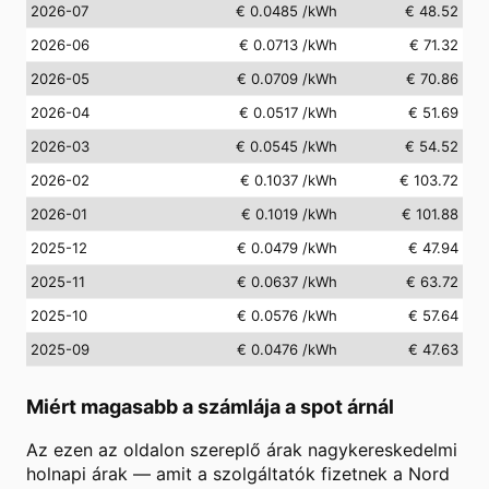
2026-07
€ 0.0485
/kWh
€ 48.52
2026-06
€ 0.0713
/kWh
€ 71.32
2026-05
€ 0.0709
/kWh
€ 70.86
2026-04
€ 0.0517
/kWh
€ 51.69
2026-03
€ 0.0545
/kWh
€ 54.52
2026-02
€ 0.1037
/kWh
€ 103.72
2026-01
€ 0.1019
/kWh
€ 101.88
2025-12
€ 0.0479
/kWh
€ 47.94
2025-11
€ 0.0637
/kWh
€ 63.72
2025-10
€ 0.0576
/kWh
€ 57.64
2025-09
€ 0.0476
/kWh
€ 47.63
Miért magasabb a számlája a spot árnál
Az ezen az oldalon szereplő árak nagykereskedelmi
holnapi árak — amit a szolgáltatók fizetnek a Nord