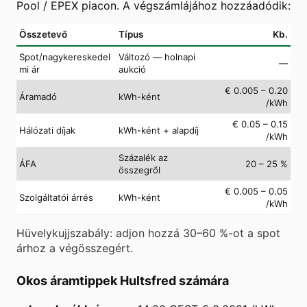
Pool / EPEX piacon. A végszámlájához hozzáadódik:
Összetevő
Típus
Kb.
Spot/nagykereskedel
Változó — holnapi
—
mi ár
aukció
€ 0.005 – 0.20
Áramadó
kWh-ként
/kWh
€ 0.05 – 0.15
Hálózati díjak
kWh-ként + alapdíj
/kWh
Százalék az
ÁFA
20 – 25 %
összegről
€ 0.005 – 0.05
Szolgáltatói árrés
kWh-ként
/kWh
Hüvelykujjszabály: adjon hozzá 30–60 %-ot a spot
árhoz a végösszegért.
Okos áramtippek Hultsfred számára