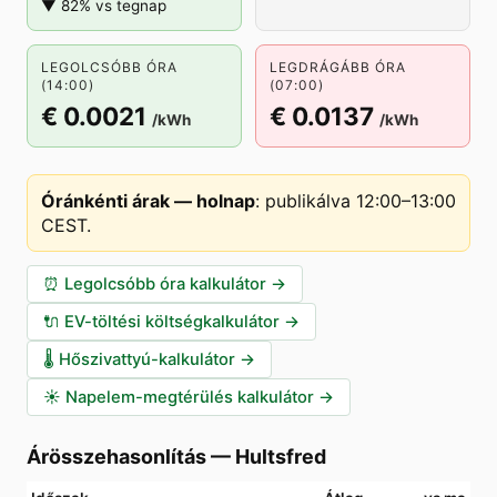
▼ 82% vs tegnap
LEGOLCSÓBB ÓRA
LEGDRÁGÁBB ÓRA
(14:00)
(07:00)
€ 0.0021
€ 0.0137
/kWh
/kWh
Óránkénti árak — holnap
:
publikálva 12:00–13:00
CEST
.
⏰
Legolcsóbb óra kalkulátor
→
🔌
EV-töltési költségkalkulátor
→
🌡️
Hőszivattyú-kalkulátor
→
☀️
Napelem-megtérülés kalkulátor
→
Árösszehasonlítás
—
Hultsfred