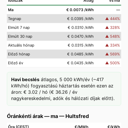
Időszak
Átlag
vs ma
Ma
€ 0.0073
/kWh
—
Tegnap
€ 0.0395
/kWh
▲
444
%
Elmúlt 7 nap
€ 0.0310
/kWh
▲
328
%
Elmúlt 30 nap
€ 0.0470
/kWh
▲
548
%
Aktuális hónap
€ 0.0315
/kWh
▲
334
%
Előző hónap
€ 0.0485
/kWh
▲
569
%
Előző év
€ 0.0435
/kWh
▲
500
%
Havi becslés
átlagos, 5 000 kWh/év (~417
kWh/hó) fogyasztású háztartás esetén ezen az
áron: € 3.02 / hó (€ 36.26 / év
nagykereskedelmi, adók és hálózati díjak előtt).
Óránkénti árak — ma
—
Hultsfred
Óra (CEST)
€/MWh
€/kWh