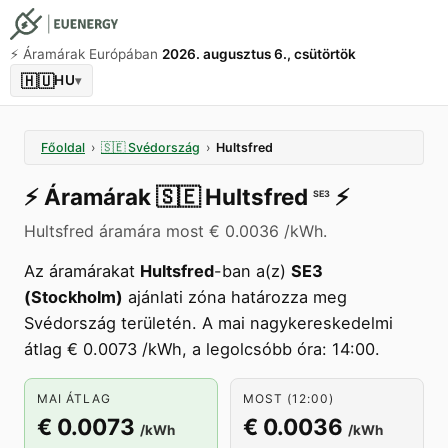
⚡️ Áramárak Európában
2026. augusztus 6., csütörtök
🇭🇺
HU
▾
Főoldal
›
🇸🇪
Svédország
›
Hultsfred
⚡️
Áramárak
🇸🇪
Hultsfred
⚡️
SE3
Hultsfred áramára most € 0.0036 /kWh.
Az áramárakat
Hultsfred
-ban a(z)
SE3
(Stockholm)
ajánlati zóna határozza meg
Svédország területén. A mai nagykereskedelmi
átlag € 0.0073 /kWh, a legolcsóbb óra: 14:00.
MAI ÁTLAG
MOST (12:00)
€ 0.0073
€ 0.0036
/kWh
/kWh