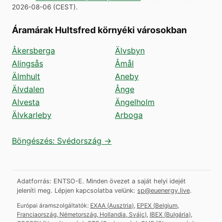
2026-08-06
(
CEST
).
Áramárak Hultsfred környéki városokban
Åkersberga
Älvsbyn
Alingsås
Åmål
Älmhult
Aneby
Älvdalen
Ånge
Alvesta
Ängelholm
Älvkarleby
Arboga
Böngészés: Svédország →
Adatforrás: ENTSO-E. Minden övezet a saját helyi idejét
jeleníti meg.
Lépjen kapcsolatba velünk:
sp@euenergy.live
.
Európai áramszolgáltatók:
EXAA
(
Ausztria
)
,
EPEX
(
Belgium,
Franciaország, Németország, Hollandia, Svájc
)
,
IBEX
(
Bulgária
)
,