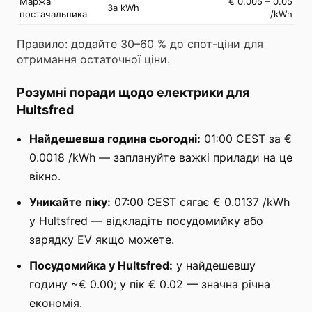
Маржа
€ 0.005 – 0.05
За kWh
постачальника
/kWh
Правило: додайте 30–60 % до спот-ціни для
отримання остаточної ціни.
Розумні поради щодо електрики для
Hultsfred
Найдешевша година сьогодні:
01:00 CEST за €
0.0018 /kWh — заплануйте важкі прилади на це
вікно.
Уникайте піку:
07:00 CEST сягає € 0.0137 /kWh
у Hultsfred — відкладіть посудомийку або
зарядку EV якщо можете.
Посудомийка у Hultsfred:
у найдешевшу
годину ~€ 0.00; у пік € 0.02 — значна річна
економія.