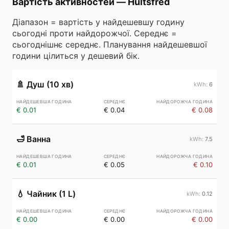
Вартість активностей
—
Hultsfred
Діапазон = вартість у найдешевшу годину
сьогодні проти найдорожчої. Середнє =
сьогоднішнє середнє. Планування найдешевшої
години цілиться у дешевий бік.
🚿
Душ (10 хв)
6
€ 0.01
€ 0.04
€ 0.08
🛁
Ванна
7.5
€ 0.01
€ 0.05
€ 0.10
💧
Чайник (1 L)
0.12
€ 0.00
€ 0.00
€ 0.00