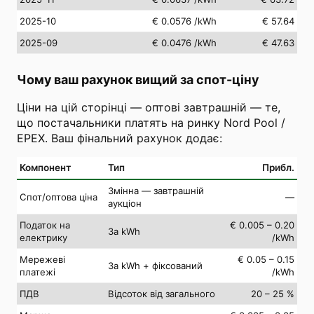
2025-10
€ 0.0576
/kWh
€ 57.64
2025-09
€ 0.0476
/kWh
€ 47.63
Чому ваш рахунок вищий за спот-ціну
Ціни на цій сторінці — оптові завтрашній — те,
що постачальники платять на ринку Nord Pool /
EPEX. Ваш фінальний рахунок додає:
Компонент
Тип
Прибл.
Змінна — завтрашній
Спот/оптова ціна
—
аукціон
Податок на
€ 0.005 – 0.20
За kWh
електрику
/kWh
Мережеві
€ 0.05 – 0.15
За kWh + фіксований
платежі
/kWh
ПДВ
Відсоток від загального
20 – 25 %