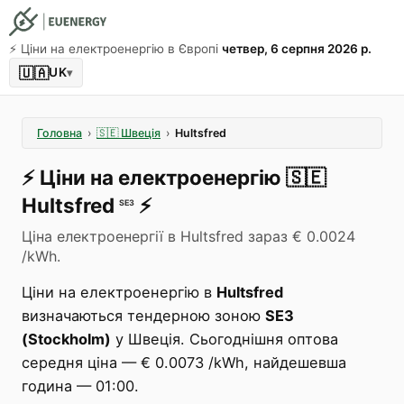
⚡️ Ціни на електроенергію в Європі
четвер, 6 серпня 2026 р.
🇺🇦
UK
▾
Головна
›
🇸🇪
Швеція
›
Hultsfred
⚡️
Ціни на електроенергію
🇸🇪
Hultsfred
⚡️
SE3
Ціна електроенергії в Hultsfred зараз € 0.0024
/kWh.
Ціни на електроенергію в
Hultsfred
визначаються тендерною зоною
SE3
(Stockholm)
у Швеція. Сьогоднішня оптова
середня ціна — € 0.0073 /kWh, найдешевша
година — 01:00.