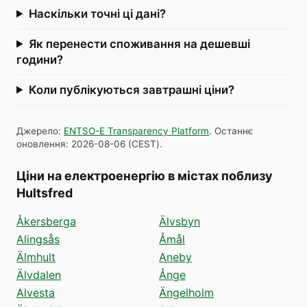
Наскільки точні ці дані?
Як перенести споживання на дешевші
години?
Коли публікуються завтрашні ціни?
Джерело
:
ENTSO-E Transparency Platform
.
Останнє
оновлення
:
2026-08-06
(
CEST
).
Ціни на електроенергію в містах поблизу
Hultsfred
Åkersberga
Älvsbyn
Alingsås
Åmål
Älmhult
Aneby
Älvdalen
Ånge
Alvesta
Ängelholm