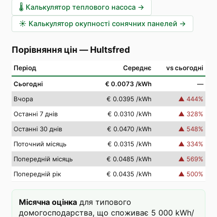
🌡️
Калькулятор теплового насоса
→
☀️
Калькулятор окупності сонячних панелей
→
Порівняння цін
—
Hultsfred
Період
Середнє
vs сьогодні
Сьогодні
€ 0.0073
/kWh
—
Вчора
€ 0.0395
/kWh
▲
444
%
Останні 7 днів
€ 0.0310
/kWh
▲
328
%
Останні 30 днів
€ 0.0470
/kWh
▲
548
%
Поточний місяць
€ 0.0315
/kWh
▲
334
%
Попередній місяць
€ 0.0485
/kWh
▲
569
%
Попередній рік
€ 0.0435
/kWh
▲
500
%
Місячна оцінка
для типового
домогосподарства, що споживає 5 000 kWh/