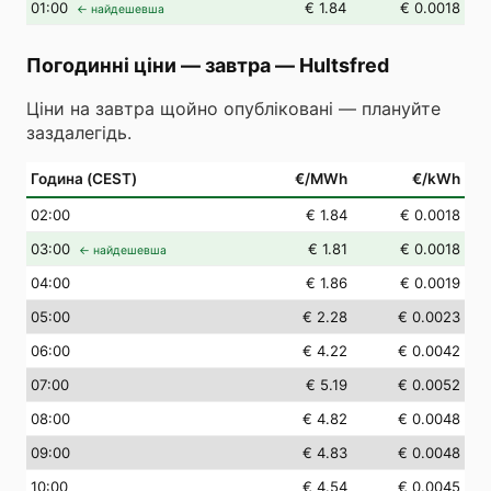
01
:00
€ 1.84
€ 0.0018
← найдешевша
Погодинні ціни — завтра
—
Hultsfred
Ціни на завтра щойно опубліковані — плануйте
заздалегідь.
Година (CEST)
€/MWh
€/kWh
02
:00
€ 1.84
€ 0.0018
03
:00
€ 1.81
€ 0.0018
← найдешевша
04
:00
€ 1.86
€ 0.0019
05
:00
€ 2.28
€ 0.0023
06
:00
€ 4.22
€ 0.0042
07
:00
€ 5.19
€ 0.0052
08
:00
€ 4.82
€ 0.0048
09
:00
€ 4.83
€ 0.0048
10
:00
€ 4.54
€ 0.0045