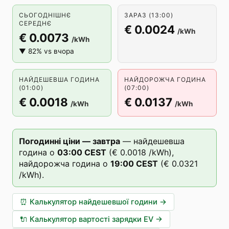
СЬОГОДНІШНЄ
ЗАРАЗ (13:00)
СЕРЕДНЄ
€ 0.0024
/kWh
€ 0.0073
/kWh
▼ 82% vs вчора
НАЙДЕШЕВША ГОДИНА
НАЙДОРОЖЧА ГОДИНА
(01:00)
(07:00)
€ 0.0018
€ 0.0137
/kWh
/kWh
Погодинні ціни — завтра
—
найдешевша
година о
03
:00
CEST
(
€ 0.0018
/kWh),
найдорожча година о
19
:00
CEST
(
€ 0.0321
/kWh).
⏰
Калькулятор найдешевшої години
→
🔌
Калькулятор вартості зарядки EV
→