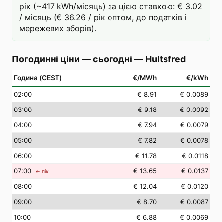
рік (~417 kWh/місяць) за цією ставкою: € 3.02
/ місяць (€ 36.26 / рік оптом, до податків і
мережевих зборів).
Погодинні ціни — сьогодні
—
Hultsfred
Година (CEST)
€/MWh
€/kWh
02
:00
€ 8.91
€ 0.0089
03
:00
€ 9.18
€ 0.0092
04
:00
€ 7.94
€ 0.0079
05
:00
€ 7.82
€ 0.0078
06
:00
€ 11.78
€ 0.0118
07
:00
€ 13.65
€ 0.0137
← пік
08
:00
€ 12.04
€ 0.0120
09
:00
€ 8.70
€ 0.0087
10
:00
€ 6.88
€ 0.0069