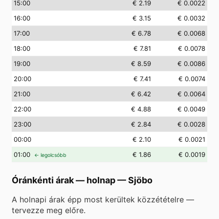
15
:00
€ 2.19
€ 0.0022
16
:00
€ 3.15
€ 0.0032
17
:00
€ 6.78
€ 0.0068
18
:00
€ 7.81
€ 0.0078
19
:00
€ 8.59
€ 0.0086
20
:00
€ 7.41
€ 0.0074
21
:00
€ 6.42
€ 0.0064
22
:00
€ 4.88
€ 0.0049
23
:00
€ 2.84
€ 0.0028
00
:00
€ 2.10
€ 0.0021
01
:00
€ 1.86
€ 0.0019
← legolcsóbb
Óránkénti árak — holnap
—
Sjöbo
A holnapi árak épp most kerültek közzétételre —
tervezze meg előre.