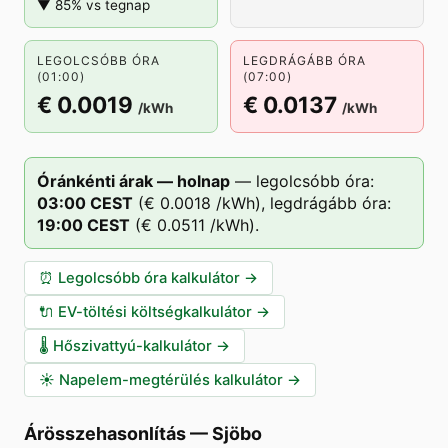
▼ 85% vs tegnap
LEGOLCSÓBB ÓRA
LEGDRÁGÁBB ÓRA
(01:00)
(07:00)
€ 0.0019
€ 0.0137
/kWh
/kWh
Óránkénti árak — holnap
—
legolcsóbb óra:
03
:00
CEST
(
€ 0.0018
/kWh),
legdrágább óra:
19
:00
CEST
(
€ 0.0511
/kWh).
⏰
Legolcsóbb óra kalkulátor
→
🔌
EV-töltési költségkalkulátor
→
🌡️
Hőszivattyú-kalkulátor
→
☀️
Napelem-megtérülés kalkulátor
→
Árösszehasonlítás
—
Sjöbo