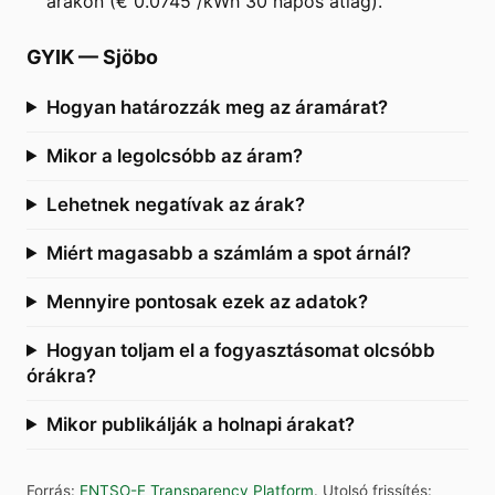
árakon (€ 0.0745 /kWh 30 napos átlag).
GYIK
—
Sjöbo
Hogyan határozzák meg az áramárat?
Mikor a legolcsóbb az áram?
Lehetnek negatívak az árak?
Miért magasabb a számlám a spot árnál?
Mennyire pontosak ezek az adatok?
Hogyan toljam el a fogyasztásomat olcsóbb
órákra?
Mikor publikálják a holnapi árakat?
Forrás
:
ENTSO-E Transparency Platform
.
Utolsó frissítés
: