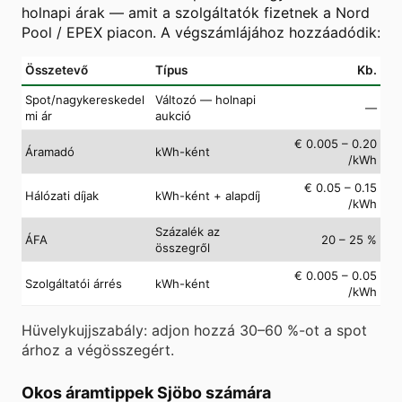
holnapi árak — amit a szolgáltatók fizetnek a Nord
Pool / EPEX piacon. A végszámlájához hozzáadódik:
Összetevő
Típus
Kb.
Spot/nagykereskedel
Változó — holnapi
—
mi ár
aukció
€ 0.005 – 0.20
Áramadó
kWh-ként
/kWh
€ 0.05 – 0.15
Hálózati díjak
kWh-ként + alapdíj
/kWh
Százalék az
ÁFA
20 – 25 %
összegről
€ 0.005 – 0.05
Szolgáltatói árrés
kWh-ként
/kWh
Hüvelykujjszabály: adjon hozzá 30–60 %-ot a spot
árhoz a végösszegért.
Okos áramtippek Sjöbo számára