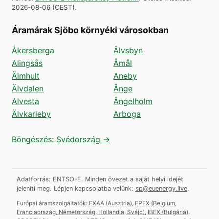
2026-08-06
(
CEST
).
Áramárak Sjöbo környéki városokban
Åkersberga
Älvsbyn
Alingsås
Åmål
Älmhult
Aneby
Älvdalen
Ånge
Alvesta
Ängelholm
Älvkarleby
Arboga
Böngészés: Svédország →
Adatforrás: ENTSO-E. Minden övezet a saját helyi idejét
jeleníti meg.
Lépjen kapcsolatba velünk:
sp@euenergy.live
.
Európai áramszolgáltatók:
EXAA
(
Ausztria
)
,
EPEX
(
Belgium,
Franciaország, Németország, Hollandia, Svájc
)
,
IBEX
(
Bulgária
)
,