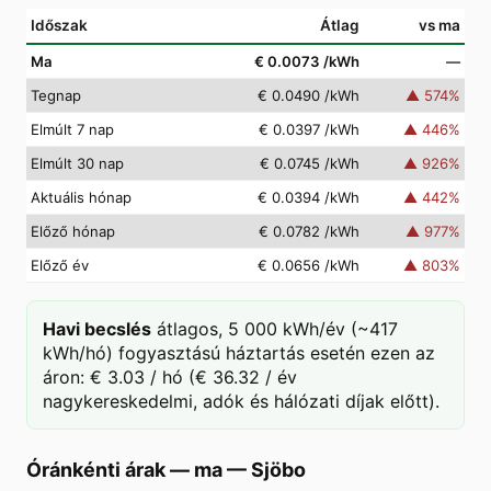
Időszak
Átlag
vs ma
Ma
€ 0.0073
/kWh
—
Tegnap
€ 0.0490
/kWh
▲
574
%
Elmúlt 7 nap
€ 0.0397
/kWh
▲
446
%
Elmúlt 30 nap
€ 0.0745
/kWh
▲
926
%
Aktuális hónap
€ 0.0394
/kWh
▲
442
%
Előző hónap
€ 0.0782
/kWh
▲
977
%
Előző év
€ 0.0656
/kWh
▲
803
%
Havi becslés
átlagos, 5 000 kWh/év (~417
kWh/hó) fogyasztású háztartás esetén ezen az
áron: € 3.03 / hó (€ 36.32 / év
nagykereskedelmi, adók és hálózati díjak előtt).
Óránkénti árak — ma
—
Sjöbo