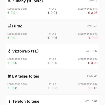
🚿
Zuhany (10 perc)
6
€ 0.01
€ 0.04
€ 0.08
🛁
Fürdő
7.5
€ 0.01
€ 0.05
€ 0.10
💧
Vízforraló (1 L)
0.12
€ 0.00
€ 0.00
€ 0.00
🔌
EV teljes töltés
45
€ 0.08
€ 0.33
€ 0.61
📱
Telefon töltése
0.02