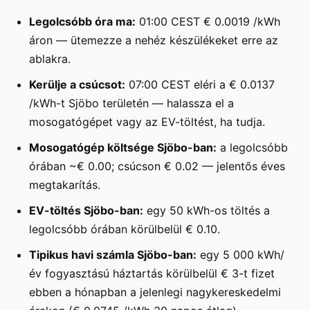
Legolcsóbb óra ma:
01:00 CEST € 0.0019 /kWh
áron — ütemezze a nehéz készülékeket erre az
ablakra.
Kerülje a csúcsot:
07:00 CEST eléri a € 0.0137
/kWh-t Sjöbo területén — halassza el a
mosogatógépet vagy az EV-töltést, ha tudja.
Mosogatógép költsége Sjöbo-ban:
a legolcsóbb
órában ~€ 0.00; csúcson € 0.02 — jelentős éves
megtakarítás.
EV-töltés Sjöbo-ban:
egy 50 kWh-os töltés a
legolcsóbb órában körülbelül € 0.10.
Tipikus havi számla Sjöbo-ban:
egy 5 000 kWh/
év fogyasztású háztartás körülbelül € 3-t fizet
ebben a hónapban a jelenlegi nagykereskedelmi