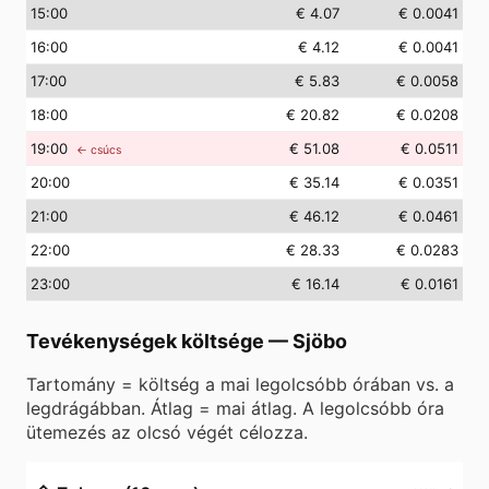
15
:00
€ 4.07
€ 0.0041
16
:00
€ 4.12
€ 0.0041
17
:00
€ 5.83
€ 0.0058
18
:00
€ 20.82
€ 0.0208
19
:00
€ 51.08
€ 0.0511
← csúcs
20
:00
€ 35.14
€ 0.0351
21
:00
€ 46.12
€ 0.0461
22
:00
€ 28.33
€ 0.0283
23
:00
€ 16.14
€ 0.0161
Tevékenységek költsége
—
Sjöbo
Tartomány = költség a mai legolcsóbb órában vs. a
legdrágábban. Átlag = mai átlag. A legolcsóbb óra
ütemezés az olcsó végét célozza.