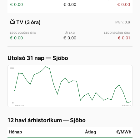
€ 0.00
€ 0.00
€ 0.00
📺
TV (3 óra)
0.6
€ 0.00
€ 0.00
€ 0.01
Utolsó 31 nap
—
Sjöbo
€
148
€
7
2026-07-08
2026-08-07
12 havi árhistorikum
—
Sjöbo
Hónap
Átlag
€/MWh