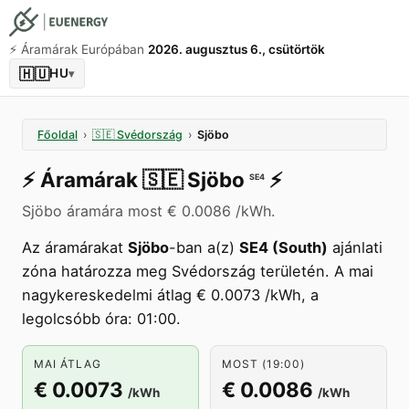
⚡️ Áramárak Európában
2026. augusztus 6., csütörtök
🇭🇺
HU
▾
Főoldal
›
🇸🇪
Svédország
›
Sjöbo
⚡️
Áramárak
🇸🇪
Sjöbo
⚡️
SE4
Sjöbo áramára most € 0.0086 /kWh.
Az áramárakat
Sjöbo
-ban a(z)
SE4 (South)
ajánlati
zóna határozza meg Svédország területén. A mai
nagykereskedelmi átlag € 0.0073 /kWh, a
legolcsóbb óra: 01:00.
MAI ÁTLAG
MOST (19:00)
€ 0.0073
€ 0.0086
/kWh
/kWh