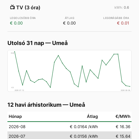
📺
TV (3 óra)
0.6
€ 0.00
€ 0.00
€ 0.01
Utolsó 31 nap
—
Umeå
€
28
€
3
2026-07-10
2026-08-08
12 havi árhistorikum
—
Umeå
Hónap
Átlag
€/MWh
2026-08
€ 0.0164
/kWh
€ 16.36
2026-07
€ 0.0156
/kWh
€ 15.64