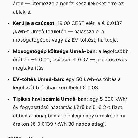
áron — ütemezze a nehéz készülékeket erre az
ablakra.
Kerülje a csúcsot:
19:00 CEST eléri a € 0.0137
/kWh-t Umeå területén — halassza el a
mosogatógépet vagy az EV-töltést, ha tudja.
Mosogatógép költsége Umeå-ban:
a legolcsóbb
órában ~€ 0.00; csúcson € 0.02 — jelentős éves
megtakarítás.
EV-töltés Umeå-ban:
egy 50 kWh-os töltés a
legolcsóbb órában körülbelül € 0.03.
Tipikus havi számla Umeå-ban:
egy 5 000 kWh/
év fogyasztású háztartás körülbelül € 2-t fizet
ebben a hónapban a jelenlegi nagykereskedelmi
árakon (€ 0.0139 /kWh 30 napos átlag).