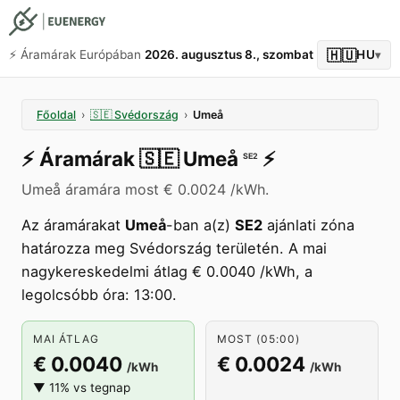
🇭🇺
⚡️ Áramárak Európában
2026. augusztus 8., szombat
HU
▾
Főoldal
›
🇸🇪
Svédország
›
Umeå
⚡️
Áramárak
🇸🇪
Umeå
⚡️
SE2
Umeå áramára most € 0.0024 /kWh.
Az áramárakat
Umeå
-ban a(z)
SE2
ajánlati zóna
határozza meg Svédország területén. A mai
nagykereskedelmi átlag € 0.0040 /kWh, a
legolcsóbb óra: 13:00.
MAI ÁTLAG
MOST (05:00)
€ 0.0040
€ 0.0024
/kWh
/kWh
▼ 11% vs tegnap