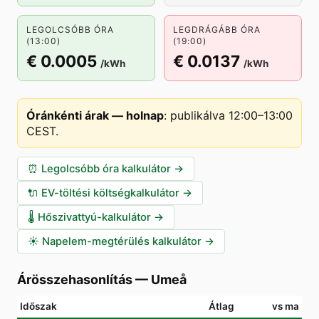
LEGOLCSÓBB ÓRA
LEGDRÁGÁBB ÓRA
(13:00)
(19:00)
€ 0.0005
€ 0.0137
/kWh
/kWh
Óránkénti árak — holnap
:
publikálva 12:00–13:00
CEST
.
⏰
Legolcsóbb óra kalkulátor
→
🔌
EV-töltési költségkalkulátor
→
🌡️
Hőszivattyú-kalkulátor
→
☀️
Napelem-megtérülés kalkulátor
→
Árösszehasonlítás
—
Umeå
Időszak
Átlag
vs ma