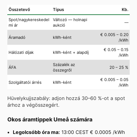
Összetevő
Típus
Kb.
Spot/nagykereskedel
Változó — holnapi
—
mi ár
aukció
€ 0.005 – 0.20
Áramadó
kWh-ként
/kWh
€ 0.05 – 0.15
Hálózati díjak
kWh-ként + alapdíj
/kWh
Százalék az
ÁFA
20 – 25 %
összegről
€ 0.005 – 0.05
Szolgáltatói árrés
kWh-ként
/kWh
Hüvelykujjszabály: adjon hozzá 30–60 %-ot a spot
árhoz a végösszegért.
Okos áramtippek Umeå számára
Legolcsóbb óra ma:
13:00 CEST € 0.0005 /kWh