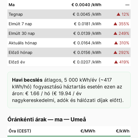
Ma
€ 0.0040
/kWh
—
Tegnap
€ 0.0045
/kWh
▲
12
%
Elmúlt 7 nap
€ 0.0181
/kWh
▲
355
%
Elmúlt 30 nap
€ 0.0139
/kWh
▲
249
%
Aktuális hónap
€ 0.0164
/kWh
▲
310
%
Előző hónap
€ 0.0156
/kWh
▲
292
%
Előző év
€ 0.0207
/kWh
▲
419
%
Havi becslés
átlagos, 5 000 kWh/év (~417
kWh/hó) fogyasztású háztartás esetén ezen az
áron: € 1.66 / hó (€ 19.94 / év
nagykereskedelmi, adók és hálózati díjak előtt).
Óránkénti árak — ma
—
Umeå
Óra (CEST)
€/MWh
€/kWh