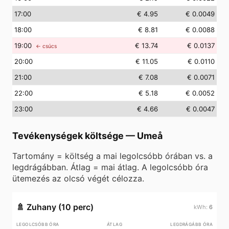
17
:00
€ 4.95
€ 0.0049
18
:00
€ 8.81
€ 0.0088
19
:00
€ 13.74
€ 0.0137
← csúcs
20
:00
€ 11.05
€ 0.0110
21
:00
€ 7.08
€ 0.0071
22
:00
€ 5.18
€ 0.0052
23
:00
€ 4.66
€ 0.0047
Tevékenységek költsége
—
Umeå
Tartomány = költség a mai legolcsóbb órában vs. a
legdrágábban. Átlag = mai átlag. A legolcsóbb óra
ütemezés az olcsó végét célozza.
🚿
Zuhany (10 perc)
6