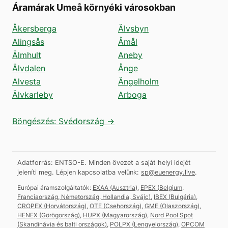
Áramárak Umeå környéki városokban
Åkersberga
Älvsbyn
Alingsås
Åmål
Älmhult
Aneby
Älvdalen
Ånge
Alvesta
Ängelholm
Älvkarleby
Arboga
Böngészés: Svédország →
Adatforrás: ENTSO-E. Minden övezet a saját helyi idejét
jeleníti meg.
Lépjen kapcsolatba velünk:
sp@euenergy.live
.
Európai áramszolgáltatók:
EXAA
(
Ausztria
)
,
EPEX
(
Belgium,
Franciaország, Németország, Hollandia, Svájc
)
,
IBEX
(
Bulgária
)
,
CROPEX
(
Horvátország
)
,
OTE
(
Csehország
)
,
GME
(
Olaszország
)
,
HENEX
(
Görögország
)
,
HUPX
(
Magyarország
)
,
Nord Pool Spot
(
Skandinávia és balti országok
)
,
POLPX
(
Lengyelország
)
,
OPCOM