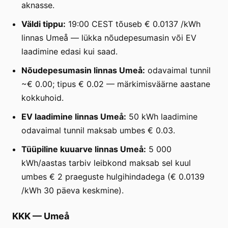
aknasse.
Väldi tippu:
19:00 CEST tõuseb € 0.0137 /kWh
linnas Umeå — lükka nõudepesumasin või EV
laadimine edasi kui saad.
Nõudepesumasin linnas Umeå:
odavaimal tunnil
~€ 0.00; tipus € 0.02 — märkimisväärne aastane
kokkuhoid.
EV laadimine linnas Umeå:
50 kWh laadimine
odavaimal tunnil maksab umbes € 0.03.
Tüüpiline kuuarve linnas Umeå:
5 000
kWh/aastas tarbiv leibkond maksab sel kuul
umbes € 2 praeguste hulgihindadega (€ 0.0139
/kWh 30 päeva keskmine).
KKK
—
Umeå