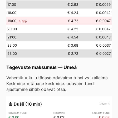
17
:00
€ 2.93
€ 0.0029
18
:00
€ 4.24
€ 0.0042
19
:00
€ 4.72
€ 0.0047
← tipp
20
:00
€ 4.22
€ 0.0042
21
:00
€ 4.54
€ 0.0045
22
:00
€ 3.68
€ 0.0037
23
:00
€ 2.72
€ 0.0027
Tegevuste maksumus
—
Umeå
Vahemik = kulu tänase odavaima tunni vs. kalleima.
Keskmine = tänane keskmine. odavaim tund
ajastamine sihtib odavat otsa.
🚿
Dušš (10 min)
6
€ 0.00
€ 0.02
€ 0.08