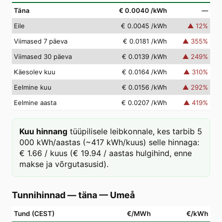
Täna
€ 0.0040
/kWh
—
Eile
€ 0.0045
/kWh
▲
12
%
Viimased 7 päeva
€ 0.0181
/kWh
▲
355
%
Viimased 30 päeva
€ 0.0139
/kWh
▲
249
%
Käesolev kuu
€ 0.0164
/kWh
▲
310
%
Eelmine kuu
€ 0.0156
/kWh
▲
292
%
Eelmine aasta
€ 0.0207
/kWh
▲
419
%
Kuu hinnang
tüüpilisele leibkonnale, kes tarbib 5
000 kWh/aastas (~417 kWh/kuus) selle hinnaga:
€ 1.66 / kuus (€ 19.94 / aastas hulgihind, enne
makse ja võrgutasusid).
Tunnihinnad — täna
—
Umeå
Tund (CEST)
€/MWh
€/kWh