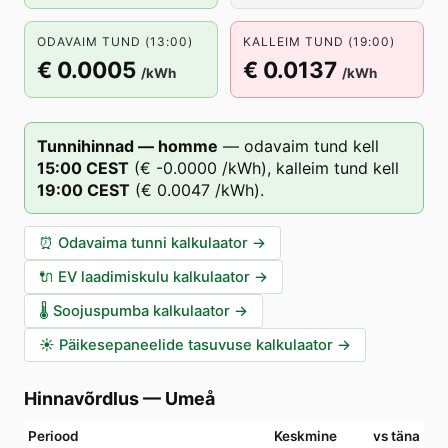
ODAVAIM TUND (13:00)
KALLEIM TUND (19:00)
€ 0.0005
€ 0.0137
/kWh
/kWh
Tunnihinnad — homme
—
odavaim tund kell
15
:00
CEST
(
€ -0.0000
/kWh),
kalleim tund kell
19
:00
CEST
(
€ 0.0047
/kWh).
⏰
Odavaima tunni kalkulaator
→
🔌
EV laadimiskulu kalkulaator
→
🌡️
Soojuspumba kalkulaator
→
☀️
Päikesepaneelide tasuvuse kalkulaator
→
Hinnavõrdlus
—
Umeå
Periood
Keskmine
vs täna