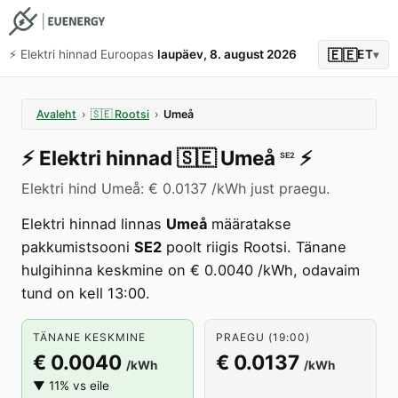
🇪🇪
⚡️ Elektri hinnad Euroopas
laupäev, 8. august 2026
ET
▾
Avaleht
›
🇸🇪
Rootsi
›
Umeå
⚡️
Elektri hinnad
🇸🇪
Umeå
⚡️
SE2
Elektri hind Umeå: € 0.0137 /kWh just praegu.
Elektri hinnad linnas
Umeå
määratakse
pakkumistsooni
SE2
poolt riigis Rootsi. Tänane
hulgihinna keskmine on € 0.0040 /kWh, odavaim
tund on kell 13:00.
TÄNANE KESKMINE
PRAEGU (19:00)
€ 0.0040
€ 0.0137
/kWh
/kWh
▼ 11% vs eile