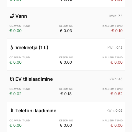
🛁
Vann
7.5
€ 0.00
€ 0.03
€ 0.10
💧
Veekeetja (1 L)
0.12
€ 0.00
€ 0.00
€ 0.00
🔌
EV täislaadimine
45
€ 0.02
€ 0.18
€ 0.62
📱
Telefoni laadimine
0.02
€ 0.00
€ 0.00
€ 0.00