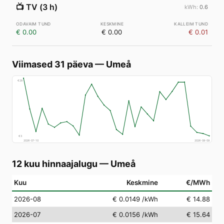
📺
TV (3 h)
0.6
€ 0.00
€ 0.00
€ 0.01
Viimased 31 päeva
—
Umeå
€
28
€
3
2026-07-10
2026-08-09
12 kuu hinnaajalugu
—
Umeå
Kuu
Keskmine
€/MWh
2026-08
€ 0.0149
/kWh
€ 14.88
2026-07
€ 0.0156
/kWh
€ 15.64