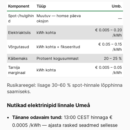
Komponent
Tüüp
Umb.
Spot-/hulgihin
Muutuv — homse päeva
—
d
oksjon
€ 0.005 – 0.20
Elektriaktsiis
kWh kohta
/kWh
€ 0.05 – 0.15
Võrgutasud
kWh kohta + fikseeritud
/kWh
Käibemaks
Protsent kogusummast
20 – 25 %
Tarnija
€ 0.005 – 0.05
kWh kohta
marginaal
/kWh
Rusikareegel: lisage 30–60 % spot-hinnale lõpphinna
saamiseks.
Nutikad elektrinipid linnale Umeå
Tänane odavaim tund:
13:00 CEST hinnaga €
0.0005 /kWh — ajasta rasked seadmed sellesse