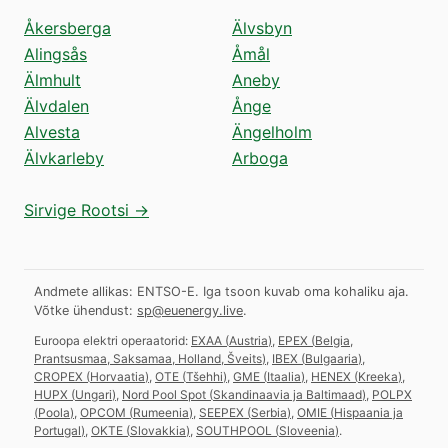
Åkersberga
Älvsbyn
Alingsås
Åmål
Älmhult
Aneby
Älvdalen
Ånge
Alvesta
Ängelholm
Älvkarleby
Arboga
Sirvige Rootsi →
Andmete allikas: ENTSO-E. Iga tsoon kuvab oma kohaliku aja.
Võtke ühendust:
sp@euenergy.live
.
Euroopa elektri operaatorid:
EXAA
(
Austria
)
,
EPEX
(
Belgia,
Prantsusmaa, Saksamaa, Holland, Šveits
)
,
IBEX
(
Bulgaaria
)
,
CROPEX
(
Horvaatia
)
,
OTE
(
Tšehhi
)
,
GME
(
Itaalia
)
,
HENEX
(
Kreeka
)
,
HUPX
(
Ungari
)
,
Nord Pool Spot
(
Skandinaavia ja Baltimaad
)
,
POLPX
(
Poola
)
,
OPCOM
(
Rumeenia
)
,
SEEPEX
(
Serbia
)
,
OMIE
(
Hispaania ja
Portugal
)
,
OKTE
(
Slovakkia
)
,
SOUTHPOOL
(
Sloveenia
)
.