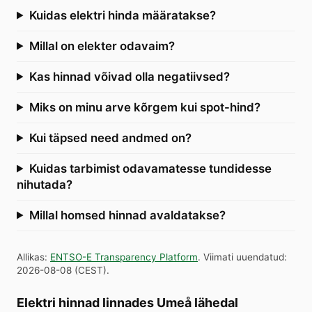
Kuidas elektri hinda määratakse?
Millal on elekter odavaim?
Kas hinnad võivad olla negatiivsed?
Miks on minu arve kõrgem kui spot-hind?
Kui täpsed need andmed on?
Kuidas tarbimist odavamatesse tundidesse
nihutada?
Millal homsed hinnad avaldatakse?
Allikas
:
ENTSO-E Transparency Platform
.
Viimati uuendatud
:
2026-08-08
(
CEST
).
Elektri hinnad linnades Umeå lähedal