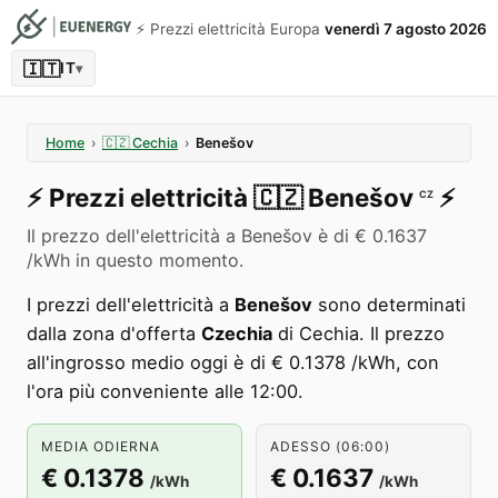
⚡️ Prezzi elettricità Europa
venerdì 7 agosto 2026
🇮🇹
IT
▾
Home
›
🇨🇿
Cechia
›
Benešov
⚡️
Prezzi elettricità
🇨🇿
Benešov
⚡️
CZ
Il prezzo dell'elettricità a Benešov è di € 0.1637
/kWh in questo momento.
I prezzi dell'elettricità a
Benešov
sono determinati
dalla zona d'offerta
Czechia
di Cechia. Il prezzo
all'ingrosso medio oggi è di € 0.1378 /kWh, con
l'ora più conveniente alle 12:00.
MEDIA ODIERNA
ADESSO (06:00)
€ 0.1378
€ 0.1637
/kWh
/kWh