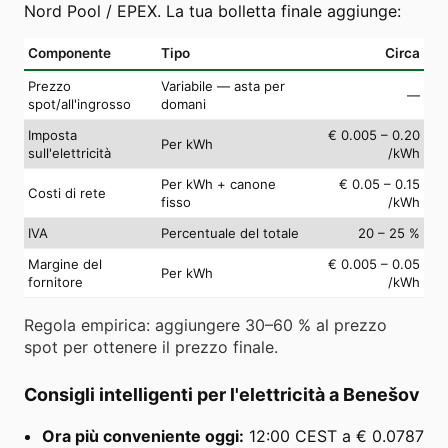
Nord Pool / EPEX. La tua bolletta finale aggiunge:
Componente
Tipo
Circa
Prezzo
Variabile — asta per
—
spot/all'ingrosso
domani
Imposta
€ 0.005 – 0.20
Per kWh
sull'elettricità
/kWh
Per kWh + canone
€ 0.05 – 0.15
Costi di rete
fisso
/kWh
IVA
Percentuale del totale
20 – 25 %
Margine del
€ 0.005 – 0.05
Per kWh
fornitore
/kWh
Regola empirica: aggiungere 30–60 % al prezzo
spot per ottenere il prezzo finale.
Consigli intelligenti per l'elettricità a Benešov
Ora più conveniente oggi:
12:00 CEST a € 0.0787