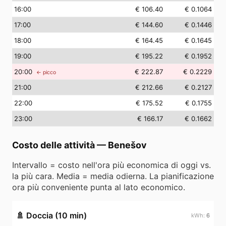
16
:00
€ 106.40
€ 0.1064
17
:00
€ 144.60
€ 0.1446
18
:00
€ 164.45
€ 0.1645
19
:00
€ 195.22
€ 0.1952
20
:00
€ 222.87
€ 0.2229
← picco
21
:00
€ 212.66
€ 0.2127
22
:00
€ 175.52
€ 0.1755
23
:00
€ 166.17
€ 0.1662
Costo delle attività
—
Benešov
Intervallo = costo nell'ora più economica di oggi vs.
la più cara. Media = media odierna. La pianificazione
ora più conveniente punta al lato economico.
🚿
Doccia (10 min)
6