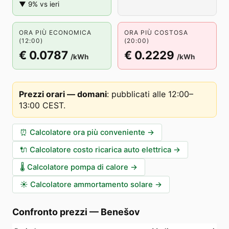
▼ 9% vs ieri
ORA PIÙ ECONOMICA
ORA PIÙ COSTOSA
(12:00)
(20:00)
€ 0.0787
€ 0.2229
/kWh
/kWh
Prezzi orari — domani
:
pubblicati alle 12:00–
13:00 CEST
.
⏰
Calcolatore ora più conveniente
→
🔌
Calcolatore costo ricarica auto elettrica
→
🌡️
Calcolatore pompa di calore
→
☀️
Calcolatore ammortamento solare
→
Confronto prezzi
—
Benešov