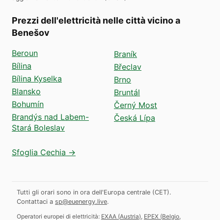
Prezzi dell'elettricità nelle città vicino a
Benešov
Beroun
Braník
Bílina
Břeclav
Bílina Kyselka
Brno
Blansko
Bruntál
Bohumín
Černý Most
Brandýs nad Labem-
Česká Lípa
Stará Boleslav
Sfoglia Cechia →
Tutti gli orari sono in ora dell'Europa centrale (CET).
Contattaci a
sp@euenergy.live
.
Operatori europei di elettricità:
EXAA
(
Austria
)
,
EPEX
(
Belgio,