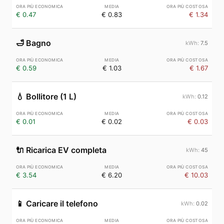
€ 0.47
€ 0.83
€ 1.34
🛁
Bagno
7.5
€ 0.59
€ 1.03
€ 1.67
💧
Bollitore (1 L)
0.12
€ 0.01
€ 0.02
€ 0.03
🔌
Ricarica EV completa
45
€ 3.54
€ 6.20
€ 10.03
📱
Caricare il telefono
0.02