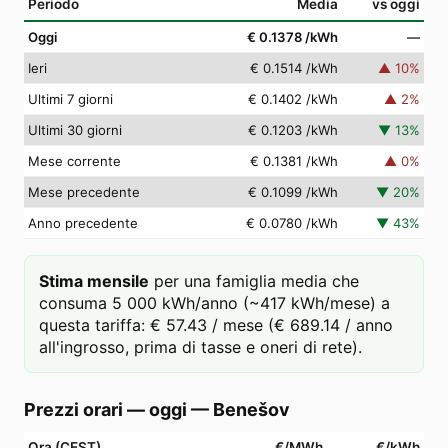
Periodo
Media
vs oggi
Oggi
€ 0.1378
/kWh
—
Ieri
€ 0.1514
/kWh
▲
10
%
Ultimi 7 giorni
€ 0.1402
/kWh
▲
2
%
Ultimi 30 giorni
€ 0.1203
/kWh
▼
13
%
Mese corrente
€ 0.1381
/kWh
▲
0
%
Mese precedente
€ 0.1099
/kWh
▼
20
%
Anno precedente
€ 0.0780
/kWh
▼
43
%
Stima mensile
per una famiglia media che
consuma 5 000 kWh/anno (~417 kWh/mese) a
questa tariffa: € 57.43 / mese (€ 689.14 / anno
all'ingrosso, prima di tasse e oneri di rete).
Prezzi orari — oggi
—
Benešov
Ora (CEST)
€/MWh
€/kWh