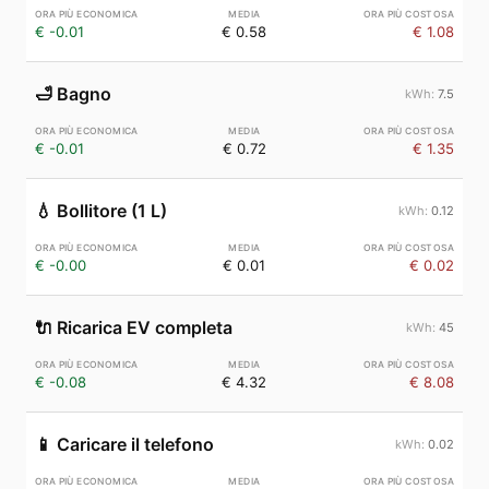
€ -0.01
€ 0.58
€ 1.08
🛁
Bagno
7.5
€ -0.01
€ 0.72
€ 1.35
💧
Bollitore (1 L)
0.12
€ -0.00
€ 0.01
€ 0.02
🔌
Ricarica EV completa
45
€ -0.08
€ 4.32
€ 8.08
📱
Caricare il telefono
0.02