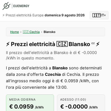
🇮🇹
⚡️ Prezzi elettricità Europa
domenica 9 agosto 2026
IT
▾
Home
›
🇨🇿
Cechia
›
Blansko
⚡️
Prezzi elettricità
🇨🇿
Blansko
⚡️
CZ
Il prezzo dell'elettricità a Blansko è di € -0.0000
/kWh in questo momento.
I prezzi dell'elettricità a
Blansko
sono determinati
dalla zona d'offerta
Czechia
di Cechia. Il prezzo
all'ingrosso medio oggi è di € 0.0959 /kWh, con
l'ora più conveniente alle 13:00.
MEDIA ODIERNA
ADESSO (11:00)
€ 0.0959
€ -0.0000
/kWh
/kWh