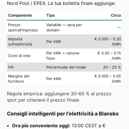
Nord Pool / EPEX. La tua bolletta finale aggiunge:
Componente
Tipo
Circa
Prezzo
Variabile — asta per
—
spot/all'ingrosso
domani
Imposta
€ 0.005 – 0.20
Per kWh
sull'elettricità
/kWh
Per kWh + canone
€ 0.05 – 0.15
Costi di rete
fisso
/kWh
IVA
Percentuale del totale
20 – 25 %
Margine del
€ 0.005 – 0.05
Per kWh
fornitore
/kWh
Regola empirica: aggiungere 30–60 % al prezzo
spot per ottenere il prezzo finale.
Consigli intelligenti per l'elettricità a Blansko
Ora più conveniente oggi:
13:00 CEST a €