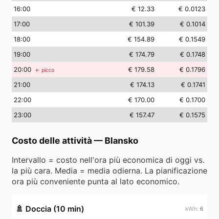
16
:00
€ 12.33
€ 0.0123
17
:00
€ 101.39
€ 0.1014
18
:00
€ 154.89
€ 0.1549
19
:00
€ 174.79
€ 0.1748
20
:00
€ 179.58
€ 0.1796
← picco
21
:00
€ 174.13
€ 0.1741
22
:00
€ 170.00
€ 0.1700
23
:00
€ 157.47
€ 0.1575
Costo delle attività
—
Blansko
Intervallo = costo nell'ora più economica di oggi vs.
la più cara. Media = media odierna. La pianificazione
ora più conveniente punta al lato economico.
🚿
Doccia (10 min)
6