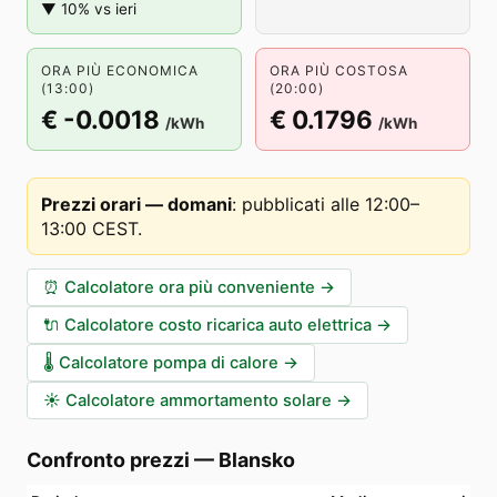
▼ 10% vs ieri
ORA PIÙ ECONOMICA
ORA PIÙ COSTOSA
(13:00)
(20:00)
€ -0.0018
€ 0.1796
/kWh
/kWh
Prezzi orari — domani
:
pubblicati alle 12:00–
13:00 CEST
.
⏰
Calcolatore ora più conveniente
→
🔌
Calcolatore costo ricarica auto elettrica
→
🌡️
Calcolatore pompa di calore
→
☀️
Calcolatore ammortamento solare
→
Confronto prezzi
—
Blansko