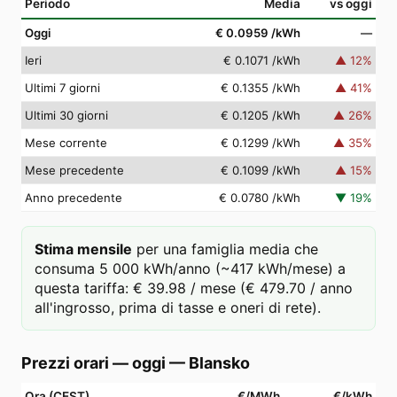
Periodo
Media
vs oggi
Oggi
€ 0.0959
/kWh
—
Ieri
€ 0.1071
/kWh
▲
12
%
Ultimi 7 giorni
€ 0.1355
/kWh
▲
41
%
Ultimi 30 giorni
€ 0.1205
/kWh
▲
26
%
Mese corrente
€ 0.1299
/kWh
▲
35
%
Mese precedente
€ 0.1099
/kWh
▲
15
%
Anno precedente
€ 0.0780
/kWh
▼
19
%
Stima mensile
per una famiglia media che
consuma 5 000 kWh/anno (~417 kWh/mese) a
questa tariffa: € 39.98 / mese (€ 479.70 / anno
all'ingrosso, prima di tasse e oneri di rete).
Prezzi orari — oggi
—
Blansko
Ora (CEST)
€/MWh
€/kWh