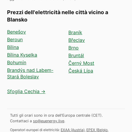
Prezzi dell'elettricità nelle città vicino a
Blansko
Benešov
Braník
Beroun
Břeclav
Bílina
Brno
Bílina Kyselka
Bruntál
Bohumín
Černý Most
Brandýs nad Labem-
Česká Lípa
Stará Boleslav
Sfoglia Cechia →
Tutti gli orari sono in ora dell'Europa centrale (CET).
Contattaci a
sp@euenergy.live
.
Operatori europei di elettricità:
EXAA
(
Austria
)
,
EPEX
(
Belgio,