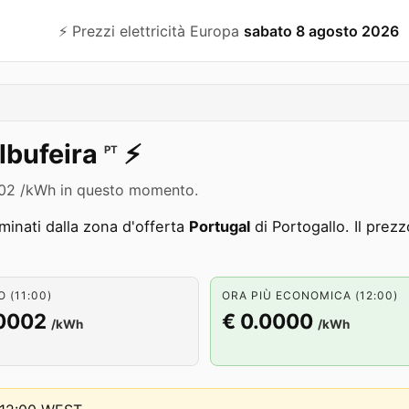
⚡️ Prezzi elettricità Europa
sabato 8 agosto 2026
lbufeira
⚡️
PT
.0002 /kWh in questo momento.
inati dalla zona d'offerta
Portugal
di Portogallo. Il prez
 (11:00)
ORA PIÙ ECONOMICA (12:00)
.0002
€ 0.0000
/kWh
/kWh