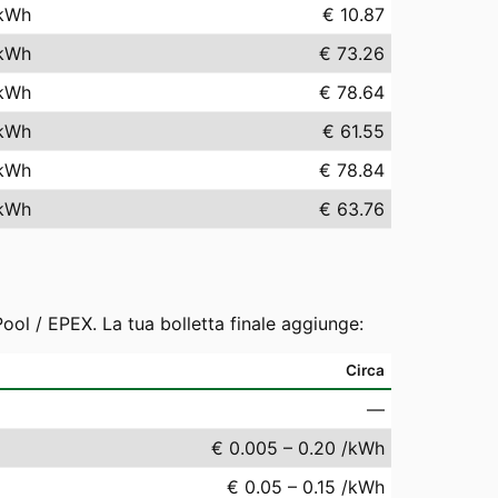
kWh
€ 10.87
kWh
€ 73.26
kWh
€ 78.64
kWh
€ 61.55
kWh
€ 78.84
kWh
€ 63.76
ool / EPEX. La tua bolletta finale aggiunge:
Circa
—
€ 0.005 – 0.20 /kWh
€ 0.05 – 0.15 /kWh