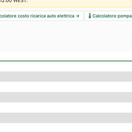
0–12:00 WEST
.
colatore costo ricarica auto elettrica
→
🌡️
Calcolatore pompa 