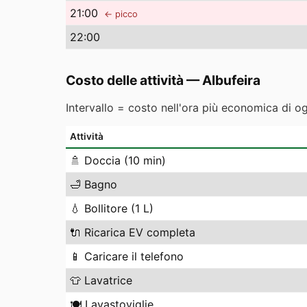
21
:00
← picco
22
:00
Costo delle attività
—
Albufeira
Intervallo = costo nell'ora più economica di o
Attività
🚿
Doccia (10 min)
🛁
Bagno
💧
Bollitore (1 L)
🔌
Ricarica EV completa
📱
Caricare il telefono
👕
Lavatrice
🍽️
Lavastoviglie