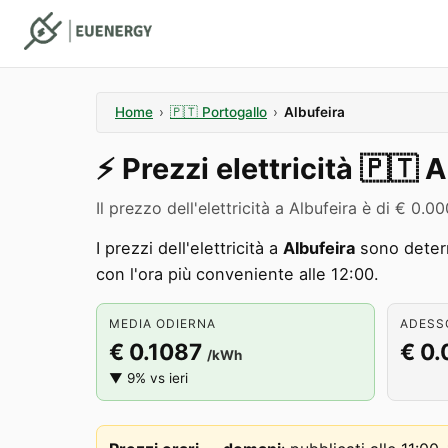
Home
›
🇵🇹
Portogallo
›
Albufeira
⚡️
Prezzi elettricità
🇵🇹
A
Il prezzo dell'elettricità a Albufeira è di € 0
I prezzi dell'elettricità a
Albufeira
sono determ
con l'ora più conveniente alle 12:00.
MEDIA ODIERNA
ADESSO
€ 0.1087
€ 0
/kWh
▼ 9% vs ieri