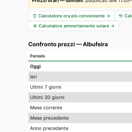
Prezzi orari — domani
:
pubblicati alle 11:0
⏰
Calcolatore ora più conveniente
→
🔌
Cal
☀️
Calcolatore ammortamento solare
→
Confronto prezzi
—
Albufeira
Periodo
Oggi
Ieri
Ultimi 7 giorni
Ultimi 30 giorni
Mese corrente
Mese precedente
Anno precedente