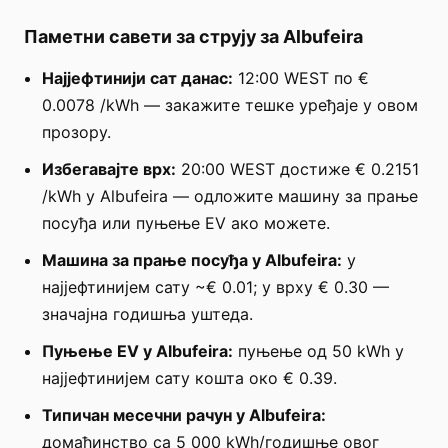
Паметни савети за струју за Albufeira
Најјефтинији сат данас:
12:00 WEST по €
0.0078 /kWh — закажите тешке уређаје у овом
прозору.
Избегавајте врх:
20:00 WEST достиже € 0.2151
/kWh у Albufeira — одложите машину за прање
посуђа или пуњење EV ако можете.
Машина за прање посуђа у Albufeira:
у
најјефтинијем сату ~€ 0.01; у врху € 0.30 —
значајна годишња уштеда.
Пуњење EV у Albufeira:
пуњење од 50 kWh у
најјефтинијем сату кошта око € 0.39.
Типичан месечни рачун у Albufeira:
домаћинство са 5 000 kWh/годишње овог