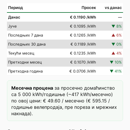
Период
Просек
vs данас
Данас
€ 0.1190
/kWh
—
Јуче
€ 0.1095
/kWh
▼
8
%
Последњих 7 дана
€ 0.1265
/kWh
▲
6
%
Последњих 30 дана
€ 0.1189
/kWh
▼
0
%
Текући месец
€ 0.1235
/kWh
▲
4
%
Претходни месец
€ 0.1070
/kWh
▼
10
%
Претходна година
€ 0.0706
/kWh
▼
41
%
Месечна процена
за просечно домаћинство
са 5 000 kWh/годишње (~417 kWh/месечно)
по овој цени: € 49.60 / месечно (€ 595.15 /
годишње велепродаја, пре пореза и мрежних
накнада).