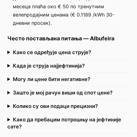
месеца плаћа око € 50 по тренутним
велепродајним ценама (€ 0.1189 /kWh 30-
дневни просек).
Често постављана питања
—
Albufeira
Како се одређује цена струје?
Када је струја најјефтинија?
Могу ли цене бити негативне?
Зашто је мој рачун виши од спот цене?
Колико су ови подаци прецизни?
Како да пребацим потрошњу на јефтиније
сате?