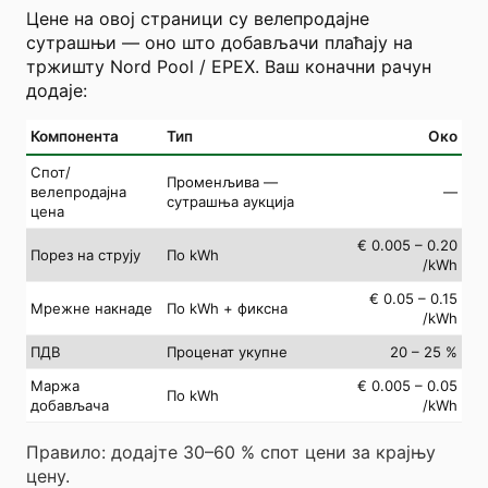
Цене на овој страници су велепродајне
сутрашњи — оно што добављачи плаћају на
тржишту Nord Pool / EPEX. Ваш коначни рачун
додаје:
Компонента
Тип
Око
Спот/
Променљива —
велепродајна
—
сутрашња аукција
цена
€ 0.005 – 0.20
Порез на струју
По kWh
/kWh
€ 0.05 – 0.15
Мрежне накнаде
По kWh + фиксна
/kWh
ПДВ
Проценат укупне
20 – 25 %
Маржа
€ 0.005 – 0.05
По kWh
добављача
/kWh
Правило: додајте 30–60 % спот цени за крајњу
цену.