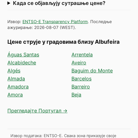
Када се објављују сутрашње цене?
Извор
:
ENTSO-E Transparency Platform
.
Последње
ажурирање
:
2026-08-07
(
WEST
).
Цене струје у градовима близу Albufeira
Águas Santas
Arrentela
Alcabideche
Aveiro
Algés
Baguim do Monte
Almada
Barcelos
Amadora
Barreiro
Amora
Beja
Прегледајте Португал →
Извор података: ENTSO-E. Свака зона приказује своје