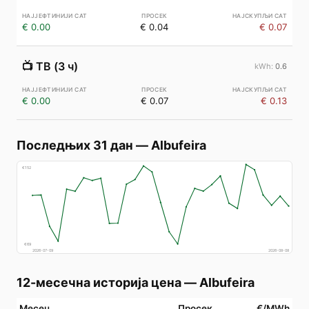
€ 0.00
€ 0.04
€ 0.07
📺
ТВ (3 ч)
0.6
€ 0.00
€ 0.07
€ 0.13
Последњих 31 дан
—
Albufeira
€
152
€
69
2026-07-09
2026-08-08
12-месечна историја цена
—
Albufeira
Месец
Просек
€/MWh