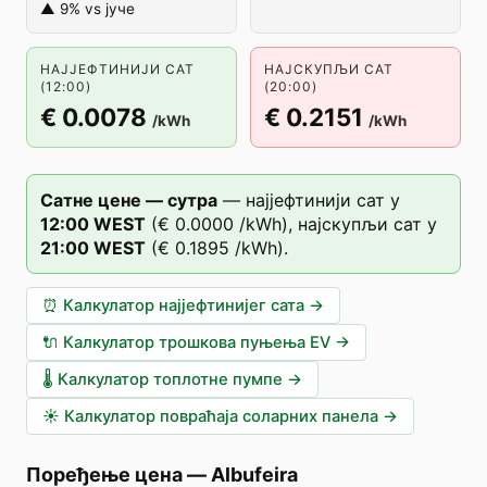
▲ 9% vs јуче
НАЈЈЕФТИНИЈИ САТ
НАЈСКУПЉИ САТ
(12:00)
(20:00)
€ 0.0078
€ 0.2151
/kWh
/kWh
Сатне цене — сутра
—
најјефтинији сат у
12
:00
WEST
(
€ 0.0000
/kWh),
најскупљи сат у
21
:00
WEST
(
€ 0.1895
/kWh).
⏰
Калкулатор најјефтинијег сата
→
🔌
Калкулатор трошкова пуњења EV
→
🌡️
Калкулатор топлотне пумпе
→
☀️
Калкулатор повраћаја соларних панела
→
Поређење цена
—
Albufeira