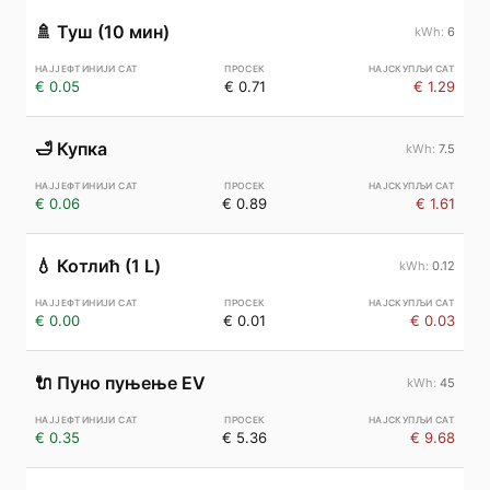
🚿
Туш (10 мин)
6
€ 0.05
€ 0.71
€ 1.29
🛁
Купка
7.5
€ 0.06
€ 0.89
€ 1.61
💧
Котлић (1 L)
0.12
€ 0.00
€ 0.01
€ 0.03
🔌
Пуно пуњење EV
45
€ 0.35
€ 5.36
€ 9.68