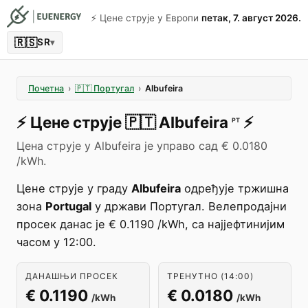
⚡️ Цене струје у Европи
петак, 7. август 2026.
🇷🇸
SR
▾
Почетна
›
🇵🇹
Португал
›
Albufeira
⚡️
Цене струје
🇵🇹
Albufeira
⚡️
PT
Цена струје у Albufeira је управо сад € 0.0180
/kWh.
Цене струје у граду
Albufeira
одређује тржишна
зона
Portugal
у држави Португал. Велепродајни
просек данас је € 0.1190 /kWh, са најјефтинијим
часом у 12:00.
ДАНАШЊИ ПРОСЕК
ТРЕНУТНО (14:00)
€ 0.1190
€ 0.0180
/kWh
/kWh