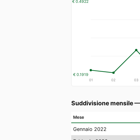
€ 0.4922
€ 0.1919
01
02
03
Suddivisione mensile 
Mese
Gennaio 2022