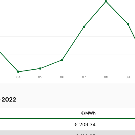
04
05
06
07
08
09
— 2022
€/MWh
€ 209.34