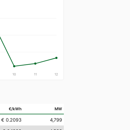
10
11
12
€/kWh
MW
€ 0.2093
4,799