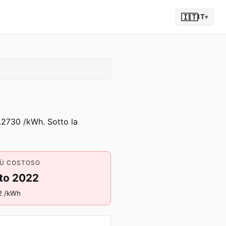
🇮🇹
IT
▾
0.2730 /kWh. Sotto la
IÙ COSTOSO
to 2022
2 /kWh