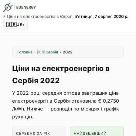
⚡️ Ціни на електроенергію в Європі
пʼятниця, 7 серпня 2026 р.
🇺🇦
UK
▾
Головна
›
🇷🇸
Сербія
›
2022
Ціни на електроенергію в
Сербія 2022
У 2022 році середня оптова завтрашня ціна
електроенергії в Сербія становила € 0.2730
/kWh. Нижче — розподіл по місяцях і графік
руху цін.
СЕРЕДНЄ ЗА РІК
НАЙДЕШЕВШИЙ