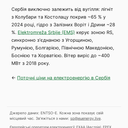
Сербія виключно залежить від вугілля: лігніт
з Колубари та Костолацу покрив ~65 % у
2024 році, гідро з Залізних Воріт і Дрини ~28
%.
Elektromreža Srbije (EMS)
керує зоною RS,
синхронно з'єднаною з Угорщиною,
Румунією, Болгарією, Північною Македонією,
Боснією та Хорватією. Вітер виріс до ~400
МВт з 2018 року.
←
Поточні ціни на електроенергію в Сербія
Джерело даних: ENTSO-E. Кожна зона показує свій
місцевий час.
Зв'яжіться з нами:
sp@euenergy.live
.
Європейські оператори електроенергії:
EXAA
(
Австрія
)
,
EPEX