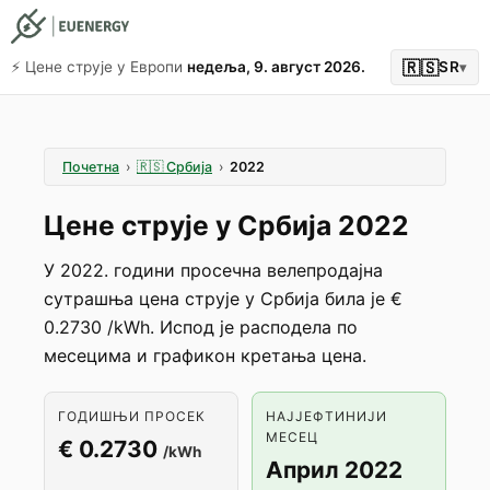
🇷🇸
⚡️ Цене струје у Европи
недеља, 9. август 2026.
SR
▾
Почетна
›
🇷🇸
Србија
›
2022
Цене струје у Србија 2022
У 2022. години просечна велепродајна
сутрашња цена струје у Србија била је €
0.2730 /kWh. Испод је расподела по
месецима и графикон кретања цена.
ГОДИШЊИ ПРОСЕК
НАЈЈЕФТИНИЈИ
МЕСЕЦ
€ 0.2730
/kWh
Април 2022