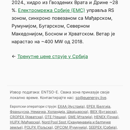
2024., хидро из Гвоздених Врата и Дрине ~28
%.
Електромрежа Србије (ЕМС)
управља RS
зоном, синхроно повезаном са Мађарском,
Румунијом, Бугарском, Северном
Македонијом, Босном и Хрватском. Ветар је
нарастао на ~400 MW од 2018.
←
Тренутне цене струје у Србија
Извор података: ENTSO-E. Свака зона приказује своје
локално време.
Контактирајте нас:
sp@euenergy.live
.
Европски оператори струје:
EXAA
(
Аустрија
)
,
EPEX
(
Белгија,
Француска, Немачка, Холандија, Швајцарска
)
,
IBEX
(
Бугарска
)
,
CROPEX
(
Хрватска
)
,
OTE
(
Чешка
)
,
GME
(
Италија
)
,
HENEX
(
Грчка
)
,
HUPX
(
Мађарска
)
,
Nord Pool Spot
(
Скандинавија и балтичке
земље
)
,
POLPX
(
Пољска
)
,
OPCOM
(
Румунија
)
,
SEEPEX
(
Србија
)
,