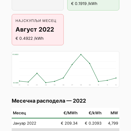
€ 0.1919 /kWh
НАЈСКУПЉИ МЕСЕЦ
Август 2022
€ 0.4922 /kWh
€ 0.4922
€ 0.1919
01
02
03
04
05
06
07
08
09
10
11
12
Месечна расподела — 2022
Месец
€/MWh
€/kWh
MW
Јануар 2022
€ 209.34
€ 0.2093
4,799