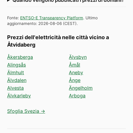
Fonte
:
ENTSO-E Transparency Platform
.
Ultimo
aggiornamento
:
2026-08-06
(
CEST
).
Prezzi dell'elettricità nelle città vicino a
Åtvidaberg
Åkersberga
Älvsbyn
Alingsås
Åmål
Älmhult
Aneby
Älvdalen
Ånge
Alvesta
Ängelholm
Älvkarleby
Arboga
Sfoglia Svezia →