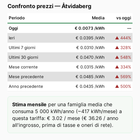
Confronto prezzi
—
Åtvidaberg
Periodo
Media
vs oggi
Oggi
€ 0.0073
/kWh
—
Ieri
€ 0.0395
/kWh
▲
444
%
Ultimi 7 giorni
€ 0.0310
/kWh
▲
328
%
Ultimi 30 giorni
€ 0.0470
/kWh
▲
548
%
Mese corrente
€ 0.0315
/kWh
▲
334
%
Mese precedente
€ 0.0485
/kWh
▲
569
%
Anno precedente
€ 0.0435
/kWh
▲
500
%
Stima mensile
per una famiglia media che
consuma 5 000 kWh/anno (~417 kWh/mese) a
questa tariffa: € 3.02 / mese (€ 36.26 / anno
all'ingrosso, prima di tasse e oneri di rete).