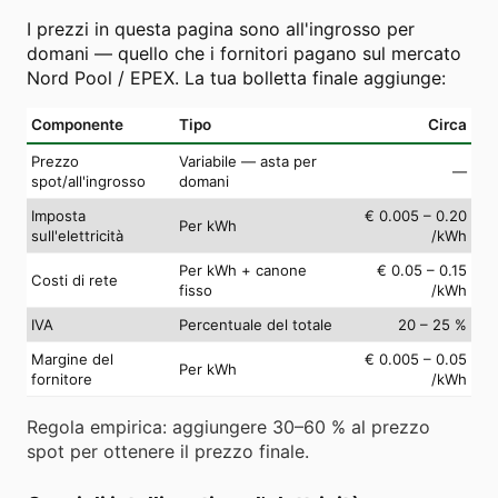
I prezzi in questa pagina sono all'ingrosso per
domani — quello che i fornitori pagano sul mercato
Nord Pool / EPEX. La tua bolletta finale aggiunge:
Componente
Tipo
Circa
Prezzo
Variabile — asta per
—
spot/all'ingrosso
domani
Imposta
€ 0.005 – 0.20
Per kWh
sull'elettricità
/kWh
Per kWh + canone
€ 0.05 – 0.15
Costi di rete
fisso
/kWh
IVA
Percentuale del totale
20 – 25 %
Margine del
€ 0.005 – 0.05
Per kWh
fornitore
/kWh
Regola empirica: aggiungere 30–60 % al prezzo
spot per ottenere il prezzo finale.