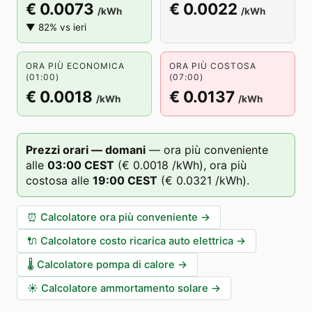
€ 0.0073
€ 0.0022
/kWh
/kWh
▼ 82% vs ieri
ORA PIÙ ECONOMICA
ORA PIÙ COSTOSA
(01:00)
(07:00)
€ 0.0018
€ 0.0137
/kWh
/kWh
Prezzi orari — domani
—
ora più conveniente
alle
03
:00
CEST
(
€ 0.0018
/kWh),
ora più
costosa alle
19
:00
CEST
(
€ 0.0321
/kWh).
⏰
Calcolatore ora più conveniente
→
🔌
Calcolatore costo ricarica auto elettrica
→
🌡️
Calcolatore pompa di calore
→
☀️
Calcolatore ammortamento solare
→