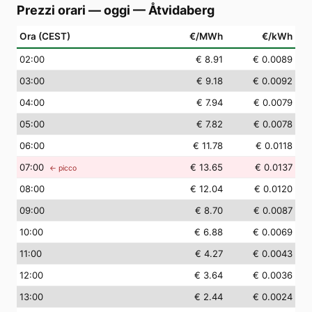
Prezzi orari — oggi
—
Åtvidaberg
Ora (CEST)
€/MWh
€/kWh
02
:00
€ 8.91
€ 0.0089
03
:00
€ 9.18
€ 0.0092
04
:00
€ 7.94
€ 0.0079
05
:00
€ 7.82
€ 0.0078
06
:00
€ 11.78
€ 0.0118
07
:00
€ 13.65
€ 0.0137
← picco
08
:00
€ 12.04
€ 0.0120
09
:00
€ 8.70
€ 0.0087
10
:00
€ 6.88
€ 0.0069
11
:00
€ 4.27
€ 0.0043
12
:00
€ 3.64
€ 0.0036
13
:00
€ 2.44
€ 0.0024