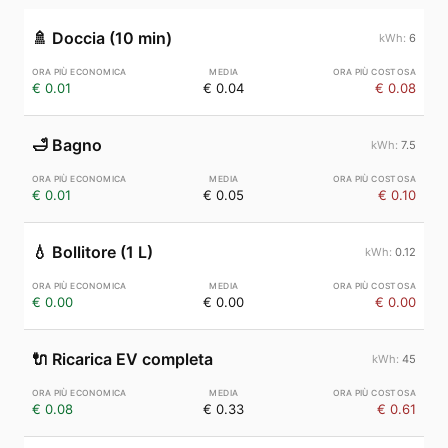
🚿
Doccia (10 min)
6
€ 0.01
€ 0.04
€ 0.08
🛁
Bagno
7.5
€ 0.01
€ 0.05
€ 0.10
💧
Bollitore (1 L)
0.12
€ 0.00
€ 0.00
€ 0.00
🔌
Ricarica EV completa
45
€ 0.08
€ 0.33
€ 0.61