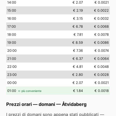
14
:00
€ 2.07
€ 0.0021
15
:00
€ 2.19
€ 0.0022
16
:00
€ 3.15
€ 0.0032
17
:00
€ 6.78
€ 0.0068
18
:00
€ 7.81
€ 0.0078
19
:00
€ 8.59
€ 0.0086
20
:00
€ 7.36
€ 0.0074
21
:00
€ 6.37
€ 0.0064
22
:00
€ 4.81
€ 0.0048
23
:00
€ 2.80
€ 0.0028
00
:00
€ 2.07
€ 0.0021
01
:00
€ 1.84
€ 0.0018
← più conveniente
Prezzi orari — domani
—
Åtvidaberg
I prezzi di domani sono appena stati pubblicati —