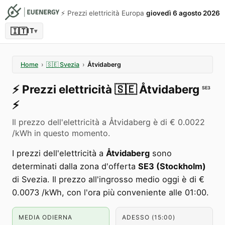
⚡️ Prezzi elettricità Europa
giovedì 6 agosto 2026
🇮🇹
IT
▾
Home
›
🇸🇪
Svezia
›
Åtvidaberg
⚡️
Prezzi elettricità
🇸🇪
Åtvidaberg
SE3
⚡️
Il prezzo dell'elettricità a Åtvidaberg è di € 0.0022
/kWh in questo momento.
I prezzi dell'elettricità a
Åtvidaberg
sono
determinati dalla zona d'offerta
SE3 (Stockholm)
di Svezia. Il prezzo all'ingrosso medio oggi è di €
0.0073 /kWh, con l'ora più conveniente alle 01:00.
MEDIA ODIERNA
ADESSO (15:00)