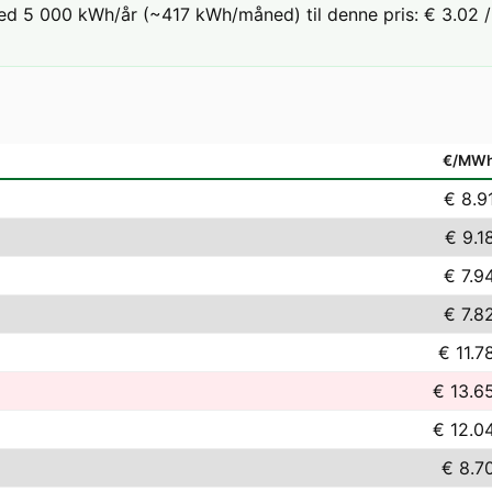
ed 5 000 kWh/år (~417 kWh/måned) til denne pris: € 3.02 / 
€/MW
€ 8.9
€ 9.1
€ 7.9
€ 7.8
€ 11.7
€ 13.6
€ 12.0
€ 8.7