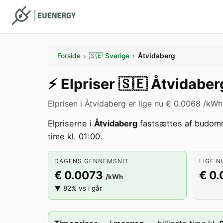
Forside
›
🇸🇪
Sverige
›
Åtvidaberg
⚡️
Elpriser
🇸🇪
Åtvidaber
Elprisen i Åtvidaberg er lige nu € 0.0068 /kWh
Elpriserne i
Åtvidaberg
fastsættes af budom
time kl. 01:00.
DAGENS GENNEMSNIT
LIGE N
€ 0.0073
€ 0
/kWh
▼ 82% vs i går