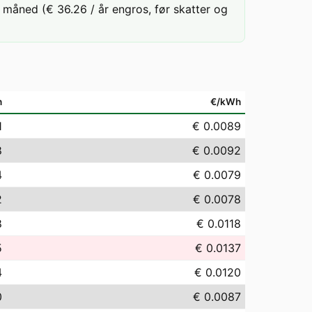
måned (€ 36.26 / år engros, før skatter og
h
€/kWh
1
€ 0.0089
8
€ 0.0092
4
€ 0.0079
2
€ 0.0078
8
€ 0.0118
5
€ 0.0137
4
€ 0.0120
0
€ 0.0087