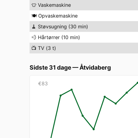
👕
Vaskemaskine
🍽️
Opvaskemaskine
🧹
Støvsugning (30 min)
💨
Hårtørrer (10 min)
📺
TV (3 t)
Sidste 31 dage
—
Åtvidaberg
€
83