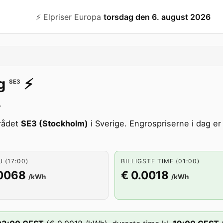
⚡️ Elpriser Europa
torsdag den 6. august 2026
g
⚡️
SE3
.
rådet
SE3 (Stockholm)
i Sverige. Engrospriserne i dag er
U (17:00)
BILLIGSTE TIME (01:00)
.0068
€ 0.0018
/kWh
/kWh