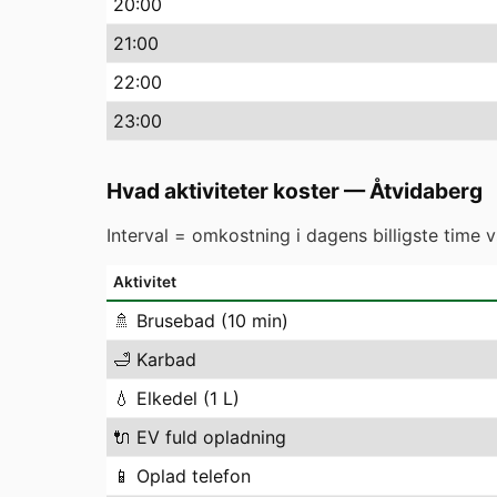
20
:00
21
:00
22
:00
23
:00
Hvad aktiviteter koster
—
Åtvidaberg
Interval = omkostning i dagens billigste time 
Aktivitet
🚿
Brusebad (10 min)
🛁
Karbad
💧
Elkedel (1 L)
🔌
EV fuld opladning
📱
Oplad telefon