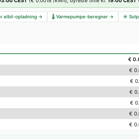
03
:00
CEST
(
€ 0.0018
/kWh),
dyreste time kl.
19
:00
CEST
r elbil-opladning
→
🌡️
Varmepumpe-beregner
→
☀️
Solp
€ 0
€ 0
€ 0
€ 0
€ 0
€ 0
€ 0