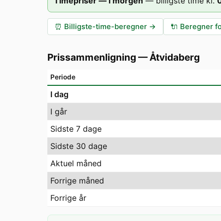
Timepriser — i morgen
—
billigste time kl.
⏰
Billigste-time-beregner
→
🔌
Beregner fo
Prissammenligning
—
Åtvidaberg
Periode
I dag
I går
Sidste 7 dage
Sidste 30 dage
Aktuel måned
Forrige måned
Forrige år