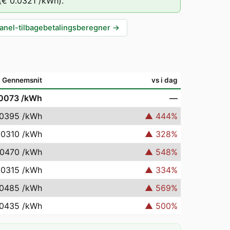
(
€ 0.0321
/kWh).
anel-tilbagebetalingsberegner
→
Gennemsnit
vs i dag
.0073
/kWh
—
.0395
/kWh
▲
444
%
.0310
/kWh
▲
328
%
.0470
/kWh
▲
548
%
.0315
/kWh
▲
334
%
.0485
/kWh
▲
569
%
.0435
/kWh
▲
500
%