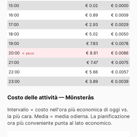
15
:00
€ 0.02
€ 0.0000
16
:00
€ 0.89
€ 0.0009
17
:00
€ 2.93
€ 0.0029
18
:00
€ 5.02
€ 0.0050
19
:00
€ 7.83
€ 0.0078
20
:00
€ 8.61
€ 0.0086
← picco
21
:00
€ 7.47
€ 0.0075
22
:00
€ 5.66
€ 0.0057
23
:00
€ 3.89
€ 0.0039
Costo delle attività
—
Mönsterås
Intervallo = costo nell'ora più economica di oggi vs.
la più cara. Media = media odierna. La pianificazione
ora più conveniente punta al lato economico.