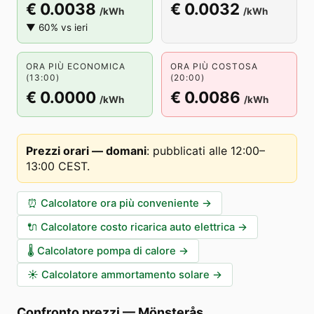
€ 0.0038
€ 0.0032
/kWh
/kWh
▼ 60% vs ieri
ORA PIÙ ECONOMICA
ORA PIÙ COSTOSA
(13:00)
(20:00)
€ 0.0000
€ 0.0086
/kWh
/kWh
Prezzi orari — domani
:
pubblicati alle 12:00–
13:00 CEST
.
⏰
Calcolatore ora più conveniente
→
🔌
Calcolatore costo ricarica auto elettrica
→
🌡️
Calcolatore pompa di calore
→
☀️
Calcolatore ammortamento solare
→
Confronto prezzi
—
Mönsterås