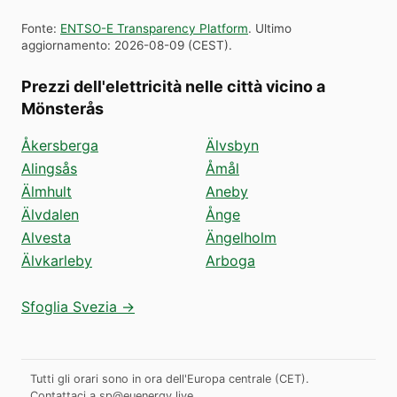
Fonte
:
ENTSO-E Transparency Platform
.
Ultimo
aggiornamento
:
2026-08-09
(
CEST
).
Prezzi dell'elettricità nelle città vicino a
Mönsterås
Åkersberga
Älvsbyn
Alingsås
Åmål
Älmhult
Aneby
Älvdalen
Ånge
Alvesta
Ängelholm
Älvkarleby
Arboga
Sfoglia Svezia →
Tutti gli orari sono in ora dell'Europa centrale (CET).
Contattaci a
sp@euenergy.live
.