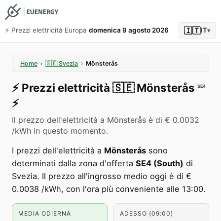
🇮🇹
⚡️ Prezzi elettricità Europa
domenica 9 agosto 2026
IT
▾
Home
›
🇸🇪
Svezia
›
Mönsterås
⚡️
Prezzi elettricità
🇸🇪
Mönsterås
SE4
⚡️
Il prezzo dell'elettricità a Mönsterås è di € 0.0032
/kWh in questo momento.
I prezzi dell'elettricità a
Mönsterås
sono
determinati dalla zona d'offerta
SE4 (South)
di
Svezia. Il prezzo all'ingrosso medio oggi è di €
0.0038 /kWh, con l'ora più conveniente alle 13:00.
MEDIA ODIERNA
ADESSO (09:00)