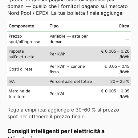
domani — quello che i fornitori pagano sul mercato
Nord Pool / EPEX. La tua bolletta finale aggiunge:
Componente
Tipo
Circa
Prezzo
Variabile — asta per
—
spot/all'ingrosso
domani
Imposta
€ 0.005 – 0.20
Per kWh
sull'elettricità
/kWh
Per kWh + canone
€ 0.05 – 0.15
Costi di rete
fisso
/kWh
IVA
Percentuale del totale
20 – 25 %
Margine del
€ 0.005 – 0.05
Per kWh
fornitore
/kWh
Regola empirica: aggiungere 30–60 % al prezzo
spot per ottenere il prezzo finale.
Consigli intelligenti per l'elettricità a