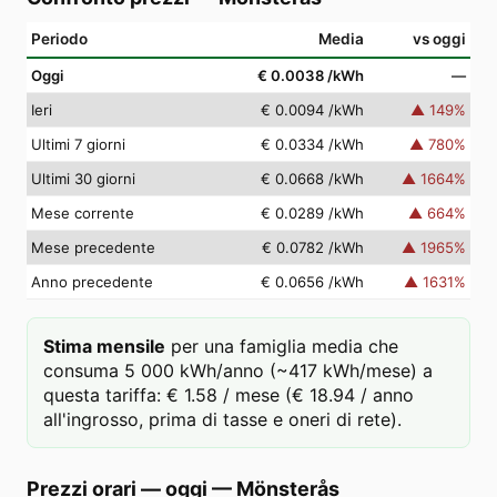
Periodo
Media
vs oggi
Oggi
€ 0.0038
/kWh
—
Ieri
€ 0.0094
/kWh
▲
149
%
Ultimi 7 giorni
€ 0.0334
/kWh
▲
780
%
Ultimi 30 giorni
€ 0.0668
/kWh
▲
1664
%
Mese corrente
€ 0.0289
/kWh
▲
664
%
Mese precedente
€ 0.0782
/kWh
▲
1965
%
Anno precedente
€ 0.0656
/kWh
▲
1631
%
Stima mensile
per una famiglia media che
consuma 5 000 kWh/anno (~417 kWh/mese) a
questa tariffa: € 1.58 / mese (€ 18.94 / anno
all'ingrosso, prima di tasse e oneri di rete).
Prezzi orari — oggi
—
Mönsterås