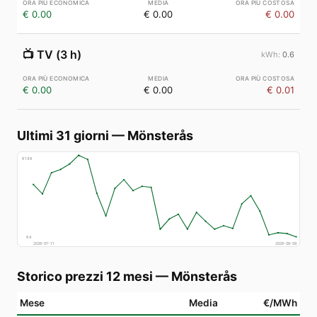
€ 0.00
€ 0.00
€ 0.00
📺
TV (3 h)
0.6
€ 0.00
€ 0.00
€ 0.01
Ultimi 31 giorni
—
Mönsterås
€
148
€
4
2026-07-11
2026-08-09
Storico prezzi 12 mesi
—
Mönsterås
Mese
Media
€/MWh