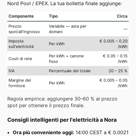
Nord Pool / EPEX. La tua bolletta finale aggiunge:
Componente
Tipo
Circa
Prezzo
Variabile — asta per
—
spot/all'ingrosso
domani
Imposta
€ 0.005 – 0.20
Per kWh
sull'elettricità
/kWh
Per kWh + canone
€ 0.05 – 0.15
Costi di rete
fisso
/kWh
IVA
Percentuale del totale
20 – 25 %
Margine del
€ 0.005 – 0.05
Per kWh
fornitore
/kWh
Regola empirica: aggiungere 30–60 % al prezzo
spot per ottenere il prezzo finale.
Consigli intelligenti per l'elettricità a Nora
Ora più conveniente oggi:
14:00 CEST a € 0.0021