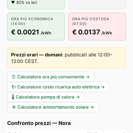
▼ 82% vs ieri
ORA PIÙ ECONOMICA
ORA PIÙ COSTOSA
(14:00)
(07:00)
€ 0.0021
€ 0.0137
/kWh
/kWh
Prezzi orari — domani
:
pubblicati alle 12:00–
13:00 CEST
.
⏰
Calcolatore ora più conveniente
→
🔌
Calcolatore costo ricarica auto elettrica
→
🌡️
Calcolatore pompa di calore
→
☀️
Calcolatore ammortamento solare
→
Confronto prezzi
—
Nora