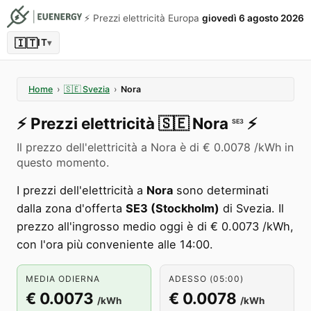
⚡️ Prezzi elettricità Europa
giovedì 6 agosto 2026
🇮🇹
IT
▾
Home
›
🇸🇪
Svezia
›
Nora
⚡️
Prezzi elettricità
🇸🇪
Nora
⚡️
SE3
Il prezzo dell'elettricità a Nora è di € 0.0078 /kWh in
questo momento.
I prezzi dell'elettricità a
Nora
sono determinati
dalla zona d'offerta
SE3 (Stockholm)
di Svezia. Il
prezzo all'ingrosso medio oggi è di € 0.0073 /kWh,
con l'ora più conveniente alle 14:00.
MEDIA ODIERNA
ADESSO (05:00)
€ 0.0073
€ 0.0078
/kWh
/kWh