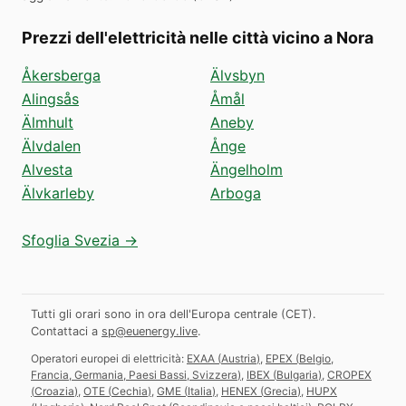
Prezzi dell'elettricità nelle città vicino a Nora
Åkersberga
Älvsbyn
Alingsås
Åmål
Älmhult
Aneby
Älvdalen
Ånge
Alvesta
Ängelholm
Älvkarleby
Arboga
Sfoglia Svezia →
Tutti gli orari sono in ora dell'Europa centrale (CET).
Contattaci a
sp@euenergy.live
.
Operatori europei di elettricità:
EXAA
(
Austria
)
,
EPEX
(
Belgio,
Francia, Germania, Paesi Bassi, Svizzera
)
,
IBEX
(
Bulgaria
)
,
CROPEX
(
Croazia
)
,
OTE
(
Cechia
)
,
GME
(
Italia
)
,
HENEX
(
Grecia
)
,
HUPX