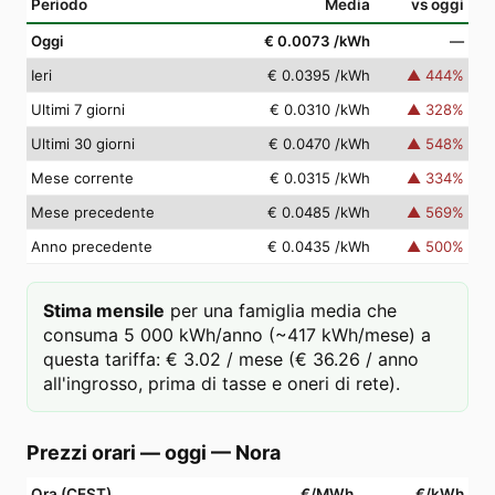
Periodo
Media
vs oggi
Oggi
€ 0.0073
/kWh
—
Ieri
€ 0.0395
/kWh
▲
444
%
Ultimi 7 giorni
€ 0.0310
/kWh
▲
328
%
Ultimi 30 giorni
€ 0.0470
/kWh
▲
548
%
Mese corrente
€ 0.0315
/kWh
▲
334
%
Mese precedente
€ 0.0485
/kWh
▲
569
%
Anno precedente
€ 0.0435
/kWh
▲
500
%
Stima mensile
per una famiglia media che
consuma 5 000 kWh/anno (~417 kWh/mese) a
questa tariffa: € 3.02 / mese (€ 36.26 / anno
all'ingrosso, prima di tasse e oneri di rete).
Prezzi orari — oggi
—
Nora
Ora (CEST)
€/MWh
€/kWh