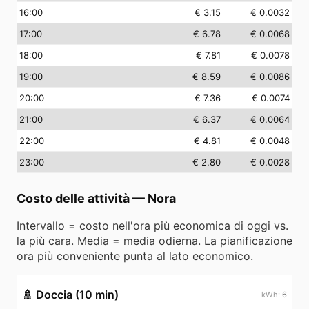
16
:00
€ 3.15
€ 0.0032
17
:00
€ 6.78
€ 0.0068
18
:00
€ 7.81
€ 0.0078
19
:00
€ 8.59
€ 0.0086
20
:00
€ 7.36
€ 0.0074
21
:00
€ 6.37
€ 0.0064
22
:00
€ 4.81
€ 0.0048
23
:00
€ 2.80
€ 0.0028
Costo delle attività
—
Nora
Intervallo = costo nell'ora più economica di oggi vs.
la più cara. Media = media odierna. La pianificazione
ora più conveniente punta al lato economico.
🚿
Doccia (10 min)
6