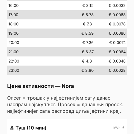
16
:00
€ 3.15
€ 0.0032
17
:00
€ 6.78
€ 0.0068
18
:00
€ 7.81
€ 0.0078
19
:00
€ 8.59
€ 0.0086
20
:00
€ 7.36
€ 0.0074
21
:00
€ 6.37
€ 0.0064
22
:00
€ 4.81
€ 0.0048
23
:00
€ 2.80
€ 0.0028
Цене активности
—
Nora
Опсег = трошак у најјефтинијем сату данас
наспрам најскупљег. Просек = данашњи просек.
најјефтинијег сата распоред циља јефтини крај.
🚿
Туш (10 мин)
6