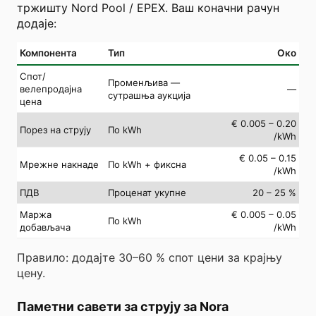
тржишту Nord Pool / EPEX. Ваш коначни рачун
додаје:
Компонента
Тип
Око
Спот/
Променљива —
велепродајна
—
сутрашња аукција
цена
€ 0.005 – 0.20
Порез на струју
По kWh
/kWh
€ 0.05 – 0.15
Мрежне накнаде
По kWh + фиксна
/kWh
ПДВ
Проценат укупне
20 – 25 %
Маржа
€ 0.005 – 0.05
По kWh
добављача
/kWh
Правило: додајте 30–60 % спот цени за крајњу
цену.
Паметни савети за струју за Nora