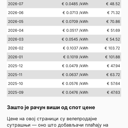
2026-07
€ 0.0485
/kWh
€ 48.52
2026-06
€ 0.0713
/kWh
€ 71.32
2026-05
€ 0.0709
/kWh
€ 70.86
2026-04
€ 0.0517
/kWh
€ 51.69
2026-03
€ 0.0545
/kWh
€ 54.52
2026-02
€ 0.1037
/kWh
€ 103.72
2026-01
€ 0.1019
/kWh
€ 101.88
2025-12
€ 0.0479
/kWh
€ 47.94
2025-11
€ 0.0637
/kWh
€ 63.72
2025-10
€ 0.0576
/kWh
€ 57.64
2025-09
€ 0.0476
/kWh
€ 47.63
Зашто је рачун виши од спот цене
Цене на овој страници су велепродајне
сутрашњи — оно што добављачи плаћају на