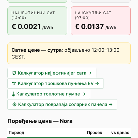
НАЈЈЕФТИНИЈИ САТ
НАЈСКУПЉИ САТ
(14:00)
(07:00)
€ 0.0021
€ 0.0137
/kWh
/kWh
Сатне цене — сутра
:
објављено 12:00–13:00
CEST
.
⏰
Калкулатор најјефтинијег сата
→
🔌
Калкулатор трошкова пуњења EV
→
🌡️
Калкулатор топлотне пумпе
→
☀️
Калкулатор повраћаја соларних панела
→
Поређење цена
—
Nora
Период
Просек
vs данас