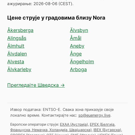
ажурирање
:
2026-08-06
(
CEST
).
Цене струје у градовима близу Nora
Åkersberga
Älvsbyn
Alingsås
Åmål
Älmhult
Aneby
Älvdalen
Ånge
Alvesta
Ängelholm
Älvkarleby
Arboga
Прегледајте Шведска →
Извор података: ENTSO-E. Свака зона приказује своје
локално време.
Контактирајте нас:
sp@euenergy.live
.
Европски оператори струје:
EXAA
(
Аустрија
)
,
EPEX
(
Белгија,
Француска, Немачка, Холандија, Швајцарска
)
,
IBEX
(
Бугарска
)
,