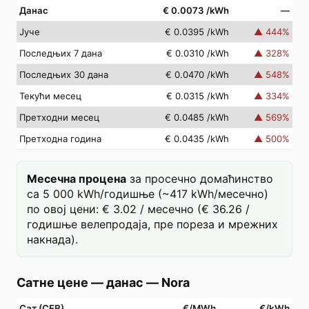
Данас
€ 0.0073
/kWh
—
Јуче
€ 0.0395
/kWh
▲
444
%
Последњих 7 дана
€ 0.0310
/kWh
▲
328
%
Последњих 30 дана
€ 0.0470
/kWh
▲
548
%
Текући месец
€ 0.0315
/kWh
▲
334
%
Претходни месец
€ 0.0485
/kWh
▲
569
%
Претходна година
€ 0.0435
/kWh
▲
500
%
Месечна процена
за просечно домаћинство
са 5 000 kWh/годишње (~417 kWh/месечно)
по овој цени: € 3.02 / месечно (€ 36.26 /
годишње велепродаја, пре пореза и мрежних
накнада).
Сатне цене — данас
—
Nora
Сат (СЕВ)
€/MWh
€/kWh