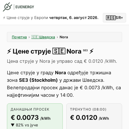
🇷🇸
⚡️ Цене струје у Европи
четвртак, 6. август 2026.
SR
▾
Почетна
›
🇸🇪
Шведска
›
Nora
⚡️
Цене струје
🇸🇪
Nora
⚡️
SE3
Цена струје у Nora је управо сад € 0.0120 /kWh.
Цене струје у граду
Nora
одређује тржишна
зона
SE3 (Stockholm)
у држави Шведска.
Велепродајни просек данас је € 0.0073 /kWh, са
најјефтинијим часом у 14:00.
ДАНАШЊИ ПРОСЕК
ТРЕНУТНО (08:00)
€ 0.0073
€ 0.0120
/kWh
/kWh
▼ 82% vs јуче