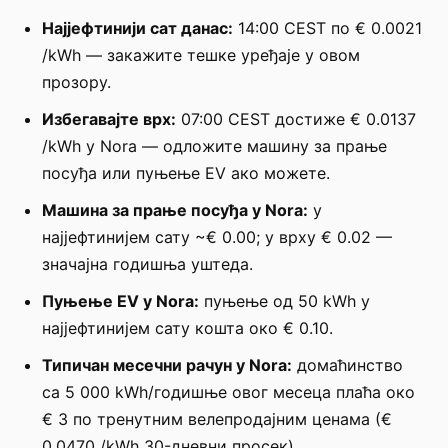
Најјефтинији сат данас:
14:00 CEST по € 0.0021
/kWh — закажите тешке уређаје у овом
прозору.
Избегавајте врх:
07:00 CEST достиже € 0.0137
/kWh у Nora — одложите машину за прање
посуђа или пуњење EV ако можете.
Машина за прање посуђа у Nora:
у
најјефтинијем сату ~€ 0.00; у врху € 0.02 —
значајна годишња уштеда.
Пуњење EV у Nora:
пуњење од 50 kWh у
најјефтинијем сату кошта око € 0.10.
Типичан месечни рачун у Nora:
домаћинство
са 5 000 kWh/годишње овог месеца плаћа око
€ 3 по тренутним велепродајним ценама (€
0.0470 /kWh 30-дневни просек).