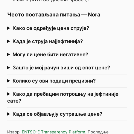
Често постављана питања
—
Nora
Како се одређује цена струје?
Када је струја најјефтинија?
Могу ли цене бити негативне?
Зашто је мој рачун виши од спот цене?
Колико су ови подаци прецизни?
Како да пребацим потрошњу на јефтиније
сате?
Када се објављују сутрашње цене?
Извор
:
ENTSO-E Transparency Platform
.
Последње