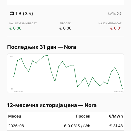
📺
ТВ (3 ч)
0.6
€ 0.00
€ 0.00
€ 0.01
Последњих 31 дан
—
Nora
€
83
€
7
2026-07-08
2026-08-06
12-месечна историја цена
—
Nora
Месец
Просек
€/MWh
2026-08
€ 0.0315
/kWh
€ 31.48