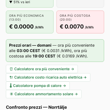
▼ 51% vs ieri
ORA PIÙ ECONOMICA
ORA PIÙ COSTOSA
(13:00)
(20:00)
€ 0.0000
€ 0.0070
/kWh
/kWh
Prezzi orari — domani
—
ora più conveniente
alle
03
:00
CEST
(
€ 0.0031
/kWh),
ora più
costosa alle
19
:00
CEST
(
€ 0.0169
/kWh).
⏰
Calcolatore ora più conveniente
→
🔌
Calcolatore costo ricarica auto elettrica
→
🌡️
Calcolatore pompa di calore
→
☀️
Calcolatore ammortamento solare
→
Confronto prezzi
—
Norrtälje