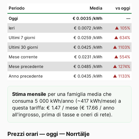
Periodo
Media
vs oggi
Oggi
€ 0.0035
/kWh
—
Ieri
€ 0.0072
/kWh
▲
105
%
Ultimi 7 giorni
€ 0.0259
/kWh
▲
634
%
Ultimi 30 giorni
€ 0.0425
/kWh
▲
1103
%
Mese corrente
€ 0.0231
/kWh
▲
554
%
Mese precedente
€ 0.0485
/kWh
▲
1274
%
Anno precedente
€ 0.0435
/kWh
▲
1133
%
Stima mensile
per una famiglia media che
consuma 5 000 kWh/anno (~417 kWh/mese) a
questa tariffa: € 1.47 / mese (€ 17.66 / anno
all'ingrosso, prima di tasse e oneri di rete).
Prezzi orari — oggi
—
Norrtälje