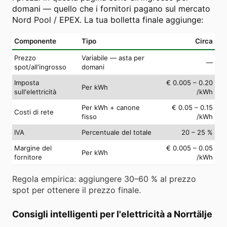
domani — quello che i fornitori pagano sul mercato
Nord Pool / EPEX. La tua bolletta finale aggiunge:
Componente
Tipo
Circa
Prezzo
Variabile — asta per
—
spot/all'ingrosso
domani
Imposta
€ 0.005 – 0.20
Per kWh
sull'elettricità
/kWh
Per kWh + canone
€ 0.05 – 0.15
Costi di rete
fisso
/kWh
IVA
Percentuale del totale
20 – 25 %
Margine del
€ 0.005 – 0.05
Per kWh
fornitore
/kWh
Regola empirica: aggiungere 30–60 % al prezzo
spot per ottenere il prezzo finale.
Consigli intelligenti per l'elettricità a Norrtälje