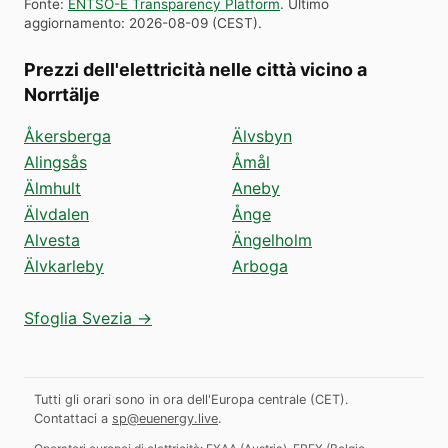
Fonte
:
ENTSO-E Transparency Platform
.
Ultimo
aggiornamento
:
2026-08-09
(
CEST
).
Prezzi dell'elettricità nelle città vicino a
Norrtälje
Åkersberga
Älvsbyn
Alingsås
Åmål
Älmhult
Aneby
Älvdalen
Ånge
Alvesta
Ängelholm
Älvkarleby
Arboga
Sfoglia Svezia →
Tutti gli orari sono in ora dell'Europa centrale (CET).
Contattaci a
sp@euenergy.live
.