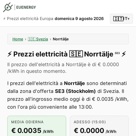
🇮🇹
⚡️ Prezzi elettricità Europa
domenica 9 agosto 2026
IT
▾
Home
›
🇸🇪
Svezia
›
Norrtälje
⚡️
Prezzi elettricità
🇸🇪
Norrtälje
⚡️
SE3
Il prezzo dell'elettricità a Norrtälje è di € 0.0000
/kWh in questo momento.
I prezzi dell'elettricità a
Norrtälje
sono determinati
dalla zona d'offerta
SE3 (Stockholm)
di Svezia. Il
prezzo all'ingrosso medio oggi è di € 0.0035 /kWh,
con l'ora più conveniente alle 13:00.
MEDIA ODIERNA
ADESSO (15:00)
€ 0.0035
€ 0.0000
/kWh
/kWh