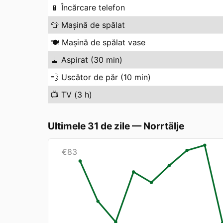
📱
Încărcare telefon
👕
Mașină de spălat
🍽️
Mașină de spălat vase
🧹
Aspirat (30 min)
💨
Uscător de păr (10 min)
📺
TV (3 h)
Ultimele 31 de zile
—
Norrtälje
€
83