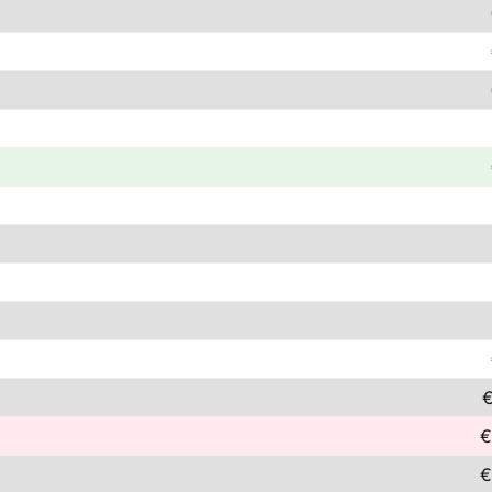
€
€
€