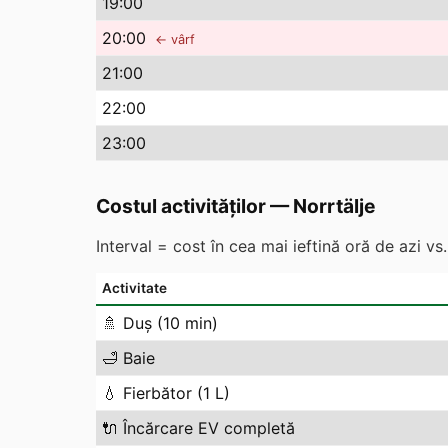
19
:00
20
:00
← vârf
21
:00
22
:00
23
:00
Costul activităților
—
Norrtälje
Interval = cost în cea mai ieftină oră de azi v
Activitate
🚿
Duș (10 min)
🛁
Baie
💧
Fierbător (1 L)
🔌
Încărcare EV completă