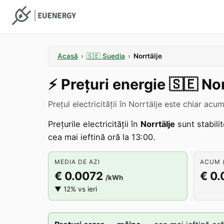
Acasă
›
🇸🇪
Suedia
›
Norrtälje
⚡️
Prețuri energie
🇸🇪
Nor
Prețul electricității în Norrtälje este chiar ac
Prețurile electricității în
Norrtälje
sunt stabili
cea mai ieftină oră la 13:00.
MEDIA DE AZI
ACUM (
€ 0.0072
€ 0
/kWh
▼ 12% vs ieri