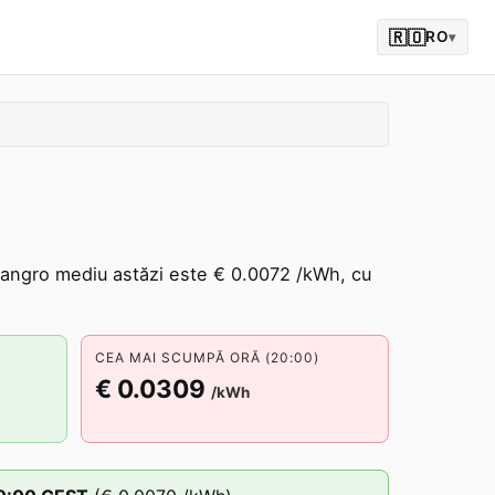
🇷🇴
RO
▾
 angro mediu astăzi este € 0.0072 /kWh, cu
CEA MAI SCUMPĂ ORĂ (20:00)
€ 0.0309
/kWh