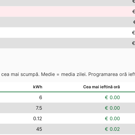
€
€
€
€
s. cea mai scumpă. Medie = media zilei. Programarea oră ieft
kWh
Cea mai ieftină oră
6
€ 0.00
7.5
€ 0.00
0.12
€ 0.00
45
€ 0.02