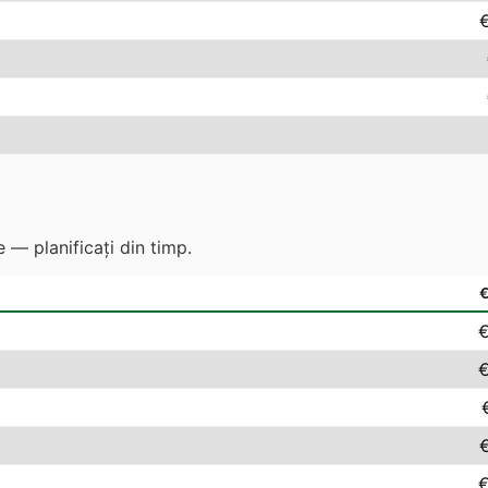
 — planificați din timp.
€
€
€
€