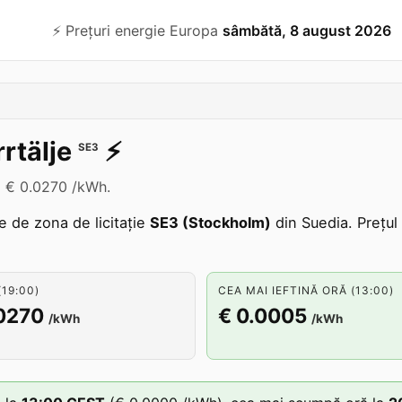
⚡️ Prețuri energie Europa
sâmbătă, 8 august 2026
rtälje
⚡️
SE3
um € 0.0270 /kWh.
te de zona de licitație
SE3 (Stockholm)
din Suedia. Prețul
19:00)
CEA MAI IEFTINĂ ORĂ (13:00)
.0270
€ 0.0005
/kWh
/kWh