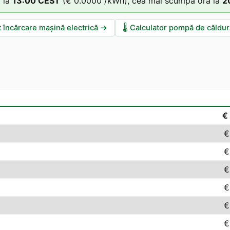
 la
13
:00
CEST
(
€ 0.0000
/kWh),
cea mai scumpă oră la
2
t încărcare mașină electrică
→
🌡️
Calculator pompă de căldur
€
€
€
€
€
€
€