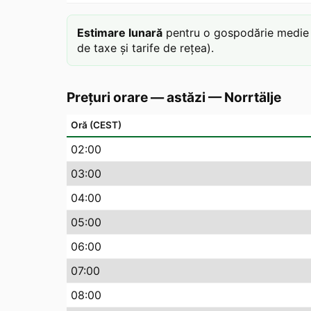
Estimare lunară
pentru o gospodărie medie c
de taxe și tarife de rețea).
Prețuri orare — astăzi
—
Norrtälje
Oră (CEST)
02
:00
03
:00
04
:00
05
:00
06
:00
07
:00
08
:00