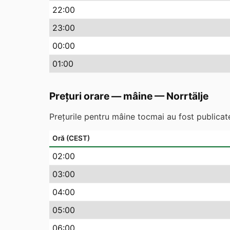
22
:00
23
:00
00
:00
01
:00
Prețuri orare — mâine
—
Norrtälje
Prețurile pentru mâine tocmai au fost publicate
Oră (CEST)
02
:00
03
:00
04
:00
05
:00
06
:00