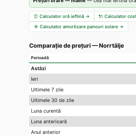
Prețuri orare — mâine
—
cea mai ieftină oră
⏰
Calculator oră ieftină
→
🔌
Calculator cos
☀️
Calculator amortizare panouri solare
→
Comparație de prețuri
—
Norrtälje
Perioadă
Astăzi
Ieri
Ultimele 7 zile
Ultimele 30 de zile
Luna curentă
Luna anterioară
Anul anterior